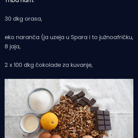
Triba nam:
30 dkg orasa,
eko naranča (ja uzeja u Spara i to južnoafričku,
8 jaja,
2 x 100 dkg čokolade za kuvanje,