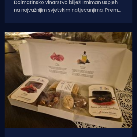
Dalmatinsko vinarstvo bilježi izniman uspjeh
na najvažnijim svjetskim natjecanjima. Prema
analizi Udruženja Vino Dalmacije, koja
obuhvaća rezultate Decanter World Wine