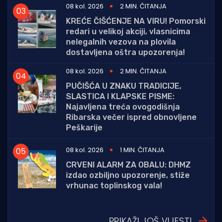
08 kol. 2026
2 MIN. ČITANJA
KREĆE ČIŠĆENJE NA VIRU! Pomorski
redari u velikoj akciji, vlasnicima
nelegalnih vezova na plovila
dostavljena oštra upozorenja!
08 kol. 2026
2 MIN. ČITANJA
PUČIŠĆA U ZNAKU TRADICIJE,
SLASTICA I KLAPSKE PISME:
Najavljena treća ovogodišnja
Ribarska večer ispred obnovljene
Peškarije
08 kol. 2026
1 MIN. ČITANJA
CRVENI ALARM ZA OBALU: DHMZ
izdao ozbiljno upozorenje, stiže
vrhunac toplinskog vala!
PRIKAŽI JOŠ VIJESTI