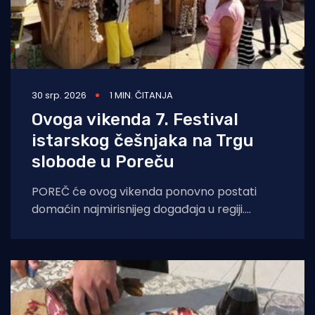
30 srp. 2026
1 MIN. ČITANJA
Ovoga vikenda 7. Festival
istarskog češnjaka na Trgu
slobode u Poreču
POREČ će ovog vikenda ponovno postati
domaćin najmirisnijeg događaja u regiji.
Sedmo izdanje Festivala istarskog češnjaka
(Festival dell'Aglio