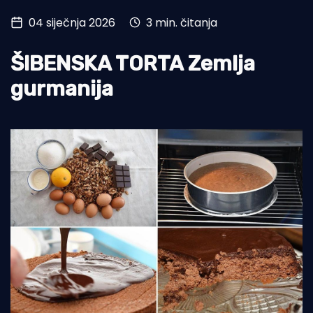
04 siječnja 2026
3 min. čitanja
Turizam i nautika
Pomorstvo
ŠIBENSKA TORTA Zemlja
Ribolov
gurmanija
Ekologija
Tradicija i kultura