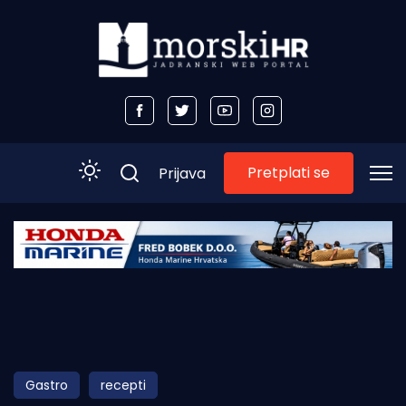
Pretplati se
Prijava
Početna
Morski plus
Morski TV
Obala
Gastro
recepti
Otoci