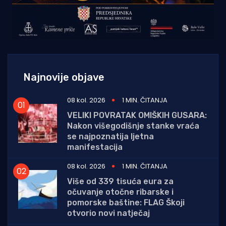
Najnovije objave
08 kol. 2026
1 MIN. ČITANJA
VELIKI POVRATAK OMIŠKIH GUSARA:
Nakon višegodišnje stanke vraća
se najpoznatija ljetna
manifestacija
08 kol. 2026
1 MIN. ČITANJA
Više od 339 tisuća eura za
očuvanje otočne ribarske i
pomorske baštine: FLAG Škoji
otvorio novi natječaj