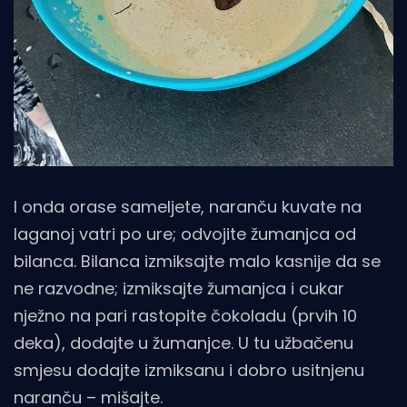
I onda orase sameljete, naranču kuvate na
laganoj vatri po ure; odvojite žumanjca od
bilanca. Bilanca izmiksajte malo kasnije da se
ne razvodne; izmiksajte žumanjca i cukar
nježno na pari rastopite čokoladu (prvih 10
deka), dodajte u žumanjce. U tu užbačenu
smjesu dodajte izmiksanu i dobro usitnjenu
naranču – mišajte.