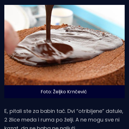
Foto: Željko Krnčević
E, pitali ste za babin tač. Dvi “otribljene” datule,
2 žlice meda i ruma po želji. A ne mogu sve ni
kazat, da se baba ne naljuti…