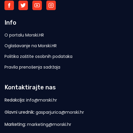
Info
O portalu Morski.HR
Oglašavanje na Morski.HR
Politika zaštite osobnih podataka
Pravila prenošenja sadržaja
Kontaktirajte nas
Redakcija:
info@morski.hr
Glavni urednik:
gasparjurica@morski.hr
Marketing:
marketing@morski.hr