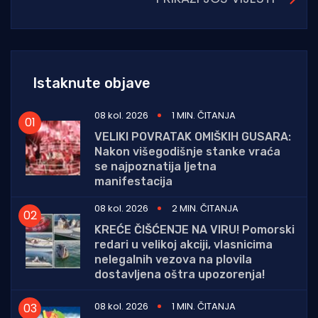
Istaknute objave
08 kol. 2026
1 MIN. ČITANJA
VELIKI POVRATAK OMIŠKIH GUSARA:
Nakon višegodišnje stanke vraća
se najpoznatija ljetna
manifestacija
08 kol. 2026
2 MIN. ČITANJA
KREĆE ČIŠĆENJE NA VIRU! Pomorski
redari u velikoj akciji, vlasnicima
nelegalnih vezova na plovila
dostavljena oštra upozorenja!
08 kol. 2026
1 MIN. ČITANJA