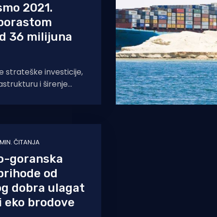
 smo 2021.
 porastom
d 36 milijuna
 strateške investicije,
astrukturu i širenje
i značajni pomaci u
ultatima u odnosu na
 MIN. ČITANJA
o-goranska
prihode od
g dobra ulagat
 i eko brodove