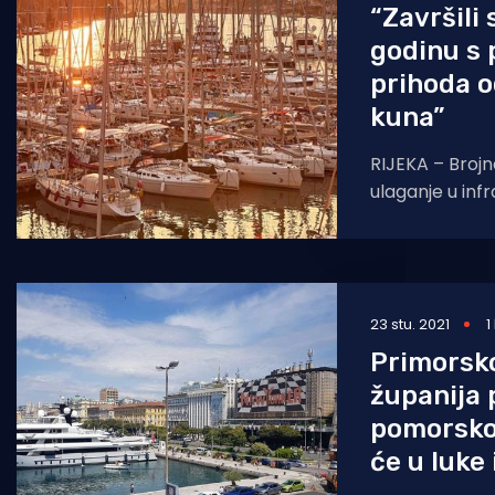
“Završili
godinu s
prihoda o
kuna”
RIJEKA – Brojne
ulaganje u infr
portfelja, ali 
poslovnim rez
23 stu. 2021
1
Primorsk
županija 
pomorsko
će u luke