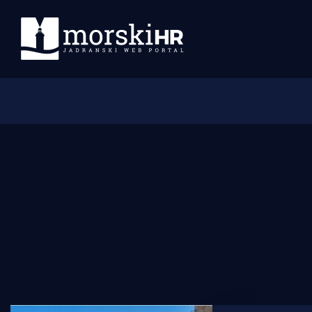
Početna
Morski plus
Morski TV
Obala
Otoci
Turizam i nautika