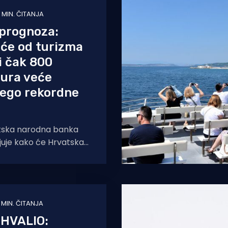
 MIN. ČITANJA
prognoza:
će od turizma
i čak 800
eura veće
nego rekordne
tska narodna banka
juje kako će Hrvatska
 godine uprihoditi oko
ura više nego
 MIN. ČITANJA
OHVALIO: