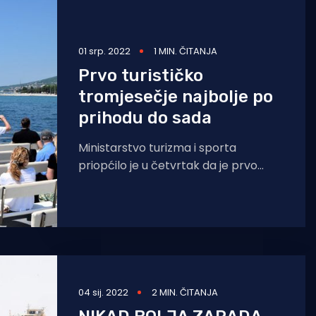
01 srp. 2022
1 MIN. ČITANJA
Prvo turističko
tromjesečje najbolje po
prihodu do sada
Ministarstvo turizma i sporta
priopćilo je u četvrtak da je prvo
ovogodišnje tromjesečje po
ostvarenom prihodu od stranih
turista dosad
04 sij. 2022
2 MIN. ČITANJA