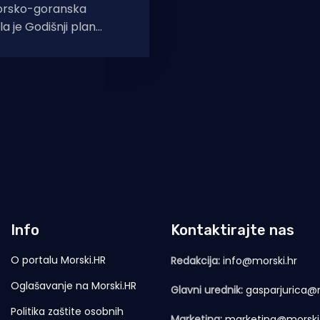
orsko-goranska
la je Godišnji plan
omorskim dobrom.
i od oko 13,9 milijuna
Info
Kontaktirajte nas
O portalu Morski.HR
Redakcija:
info@morski.hr
Oglašavanje na Morski.HR
Glavni urednik:
gasparjurica@m
Politika zaštite osobnih
Marketing:
marketing@morski