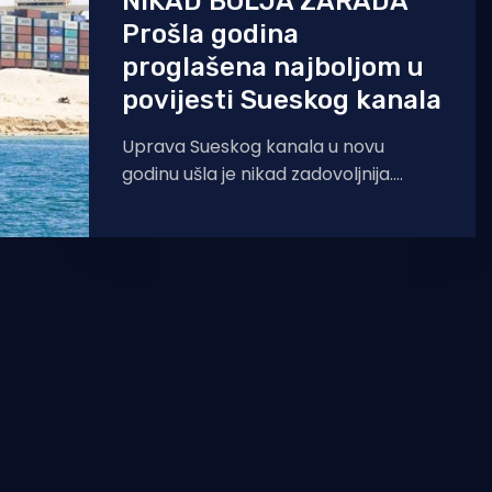
NIKAD BOLJA ZARADA
Prošla godina
proglašena najboljom u
povijesti Sueskog kanala
Uprava Sueskog kanala u novu
godinu ušla je nikad zadovoljnija.
Prošlogodišnji prihodi i broj tranzita
kroz kanal premašili su ukupnu