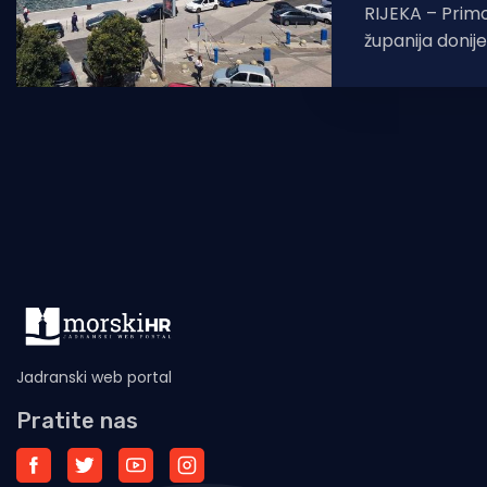
RIJEKA – Prim
županija donije
upravljanja p
Planirali prihod
kuna usmjerit
Jadranski web portal
Pratite nas