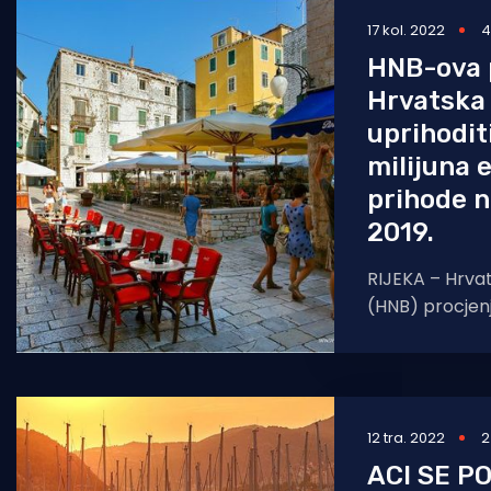
17 kol. 2022
4
Pomorstvo
HNB-ova 
Ribolov
Hrvatska 
Ekologija
uprihodit
milijuna 
Tradicija i kultura
prihode 
2019.
RIJEKA – Hrva
(HNB) procjen
od turizma ove
800 milijuna e
12 tra. 2022
2
ACI SE P