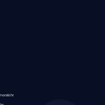
orski.hr
.hr