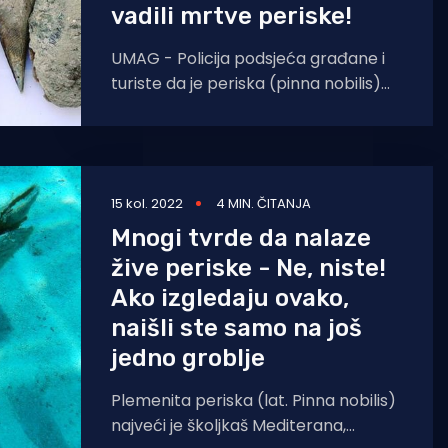
vadili mrtve periske!
UMAG - Policija podsjeća građane i
turiste da je periska (pinna nobilis)
strogo zaštićena školjka te je njeno
vađenje i posjedovanje
15 kol. 2022
4 MIN. ČITANJA
Mnogi tvrde da nalaze
žive periske - Ne, niste!
Ako izgledaju ovako,
naišli ste samo na još
jedno groblje
Plemenita periska (lat. Pinna nobilis)
najveći je školjkaš Mediterana,