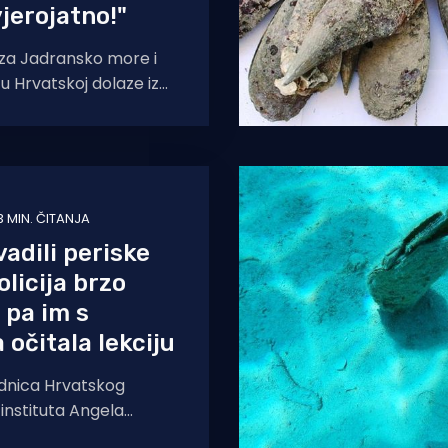
jerojatno!"
i za Jadransko more i
 u Hrvatskoj dolaze iz
a gdje su ovog tjedna
đene jajne
3 MIN. ČITANJA
vadili periske
olicija brzo
 pa im s
 očitala lekciju
dnica Hrvatskog
instituta Angela
la nam je zanimljivu