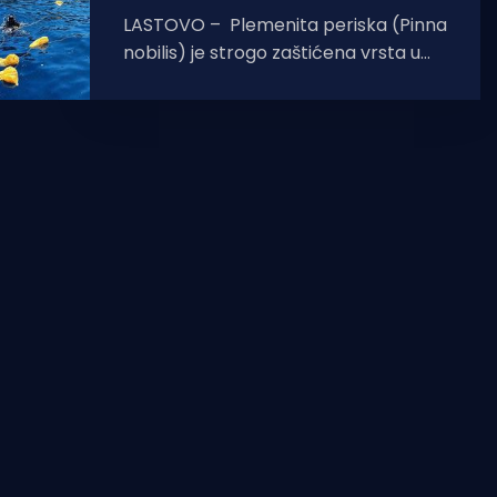
LASTOVO – Plemenita periska (Pinna
nobilis) je strogo zaštićena vrsta u
Republici Hrvatskoj, a nalazi se i na
Crvenom popisu kritično