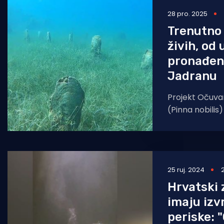
28 pro. 2025
Pomorstvo
Trenutno 
Ribolov
živih, od
Ekologija
pronađeni
Jadranu
Tradicija i kultura
Projekt Očuva
(Pinna nobili
provodi se od 
što je 2019. go
25 ruj. 2024
Hrvatski 
imaju izvr
periske: 