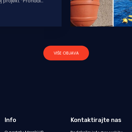
oj projekt ”Pronađi
io je podršku domaće
ije kroz program
VIŠE OBJAVA
Info
Kontaktirajte nas