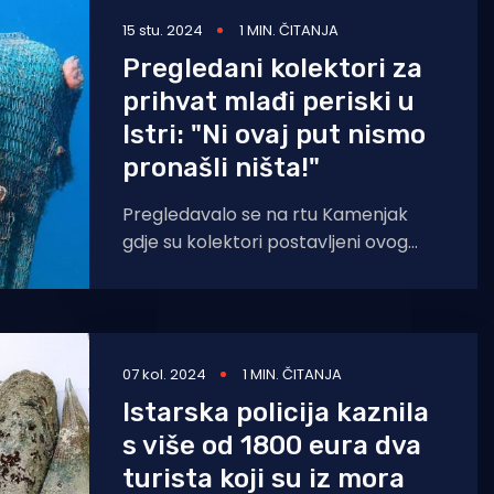
15 stu. 2024
1 MIN. ČITANJA
Pregledani kolektori za
prihvat mlađi periski u
Istri: "Ni ovaj put nismo
pronašli ništa!"
Pregledavalo se na rtu Kamenjak
gdje su kolektori postavljeni ovog
proljeća. Kolektori su postavljeni na
četiri lokacije, svaka s tri
07 kol. 2024
1 MIN. ČITANJA
Istarska policija kaznila
s više od 1800 eura dva
turista koji su iz mora