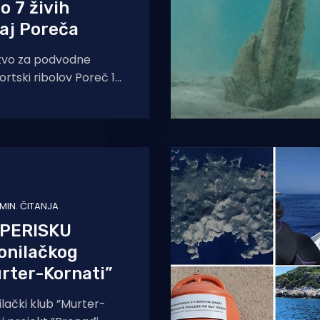
 7 živih
raj Poreča
tvo za podvodne
portski ribolov Poreč 17.
elo ronilačko
na području Pličine
 MIN. ČITANJA
 PERISKU
onilačkog
rter-Kornati”
lački klub ”Murter-