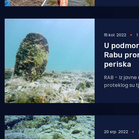
priču o pronalas
vađenju peris
15 kol. 2022
1
U podmor
Rabu pro
periska
RAB - Iz javne
proteklog su tje
podmorju Bar
pronađena živa
20 srp. 2022