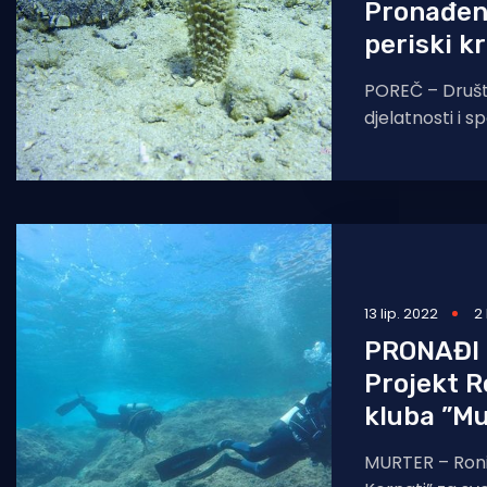
Pronađeno
periski k
POREČ – Druš
djelatnosti i s
srpnja je prov
pretraživanje 
Čivran. Cilj
13 lip. 2022
2
PRONAĐI
Projekt R
kluba ”Mu
MURTER – Roni