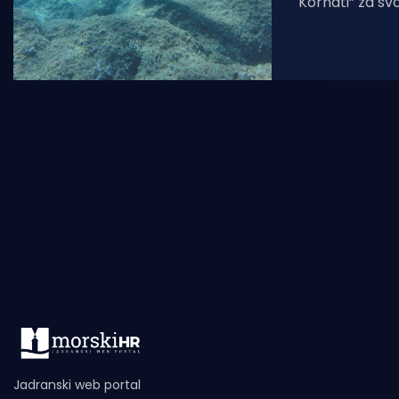
Kornati” za sv
perisku!” dob
naftne kompan
Zeleni pojas
Jadranski web portal