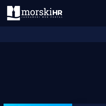
Početna
Morski plus
Morski TV
Obala
Otoci
Turizam i nautika