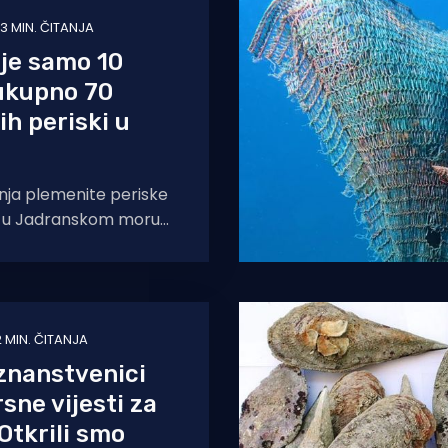
3 MIN. ČITANJA
je samo 10
 ukupno 70
h periski u
nja plemenite periske
s) u Jadranskom moru
2020. godine, nakon
dine zabilježen
2 MIN. ČITANJA
znanstvenici
sne vijesti za
"Otkrili smo