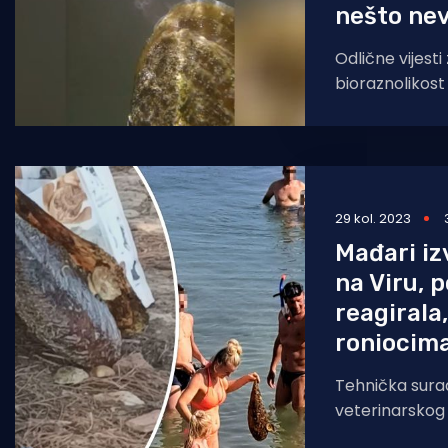
nešto nev
Odlične vijest
bioraznolikost
Aquariuma Pul
uspješno oplo
29 kol. 2023
Mađari iz
na Viru, p
reagirala,
roniocima
Tehnička sura
veterinarskog 
Bradarić posla