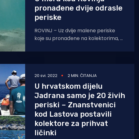
pronađene dvije odrasle
periske
ROVINJ – Uz dvije malene periske
koje su pronađene na kolektorima, u
moru kod Rovinja pronađene su i
dvije odrasle plemenite
20 svi. 2022
2 MIN. ČITANJA
U hrvatskom dijelu
Jadrana samo je 20 živih
periski – Znanstvenici
kod Lastova postavili
kolektore za prihvat
ličinki