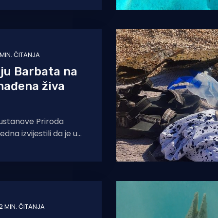
ku, ali i nažalost i
ke
 MIN. ČITANJA
ju Barbata na
nađena živa
 ustanove Priroda
dna izvijestili da je u
bata na Rabu
 periska i
2 MIN. ČITANJA