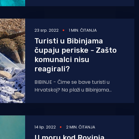
poznata pod različitim imenima:
lostura, loščura, palastura. Raste na
dubinama do
23 srp. 2022
1 MIN. ČITANJA
Turisti u Bibinjama
čupaju periske - Zašto
komunalci nisu
reagirali?
BIBINJE - Čime se bave turisti u
Hrvatskoj? Na plaži u Bibinjama
dvojica stranih državljana izronjava
periske, napisala je čitateljica koja
14 lip. 2022
2 MIN. ČITANJA
U moru kod Rovinja