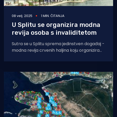
08 velj. 2025
1 MIN. ČITANJA
U Splitu se organizira modna
revija osoba s invaliditetom
Sutra se u Splitu sprema jedinstven događaj -
modna revija crvenih haljina koju organizira
Udruga osoba s cerebralnom paralizom
"Srce&