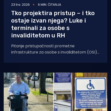
23 tra. 2026
6 MIN. ČITANJA
Tko projektira pristup – i tko
ostaje izvan njega? Luke i
terminali za osobe s
invaliditetom u RH
Pitanje pristupačnosti prometne
infrastrukture za osobe s invaliditetom (OSI) i
osobe smanjene pokretljivosti (OSP)
predstavlja temeljno načelo socijalne
uključenosti i