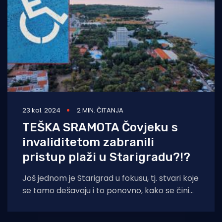
23 kol. 2024
2 MIN. ČITANJA
TEŠKA SRAMOTA Čovjeku s
invaliditetom zabranili
pristup plaži u Starigradu?!?
Još jednom je Starigrad u fokusu, tj. stvari koje
se tamo dešavaju i to ponovno, kako se čini
na (ili