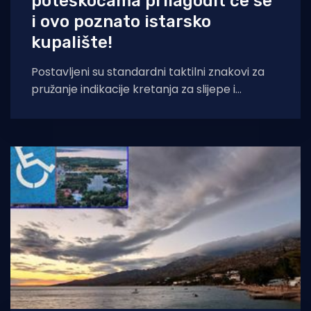
poteškoćama prilagodit će se
i ovo poznato istarsko
kupalište!
Postavljeni su standardni taktilni znakovi za
pružanje indikacije kretanja za slijepe i
slabovidne osobe - 325 metara
taktilnih oznaka te pločice