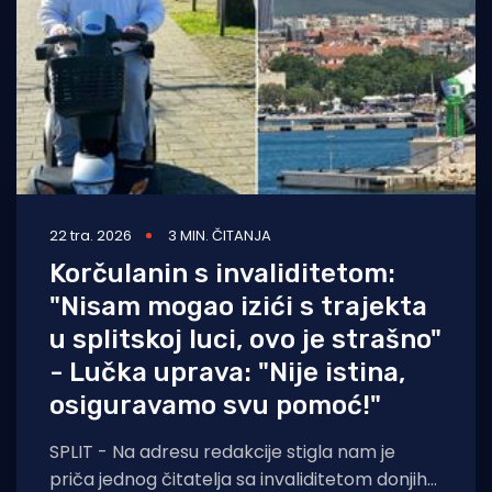
22 tra. 2026
3 MIN. ČITANJA
Korčulanin s invaliditetom:
"Nisam mogao izići s trajekta
u splitskoj luci, ovo je strašno"
- Lučka uprava: "Nije istina,
osiguravamo svu pomoć!"
SPLIT - Na adresu redakcije stigla nam je
priča jednog čitatelja sa invaliditetom donjih