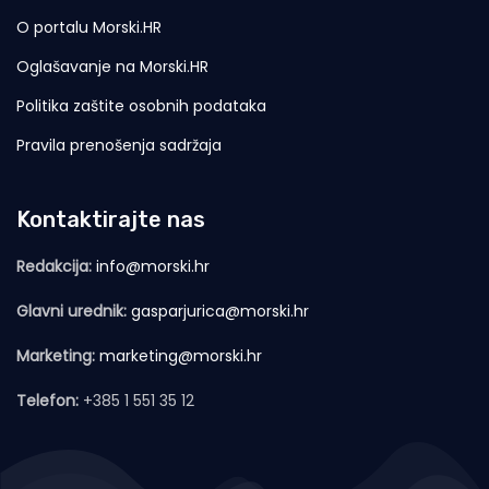
O portalu Morski.HR
Oglašavanje na Morski.HR
Politika zaštite osobnih podataka
Pravila prenošenja sadržaja
Kontaktirajte nas
Redakcija:
info@morski.hr
Glavni urednik:
gasparjurica@morski.hr
Marketing:
marketing@morski.hr
Telefon:
+385 1 551 35 12