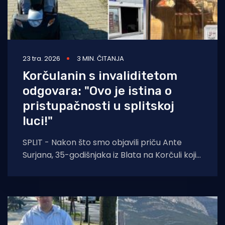
23 tra. 2026
3 MIN. ČITANJA
Korčulanin s invaliditetom
odgovara: "Ovo je istina o
pristupačnosti u splitskoj
luci!"
SPLIT - Nakon što smo objavili priču Ante
Surjana, 35-godišnjaka iz Blata na Korčuli koji
je zbog invaliditeta donjih ekstremiteta