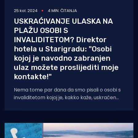
25 kol. 2024
4 MIN. ČITANJA
USKRAĆIVANJE ULASKA NA
PLAŽU OSOBI S
INVALIDITETOM? Direktor
hotela u Starigradu: "Osobi
kojoj je navodno zabranjen
ulaz možete proslijediti moje
kontakte!"
Nema tome par dana da smo pisali o osobi s
invaliditetom kojoj je, kakko kaže, uskraćen
ulazak na plažu u