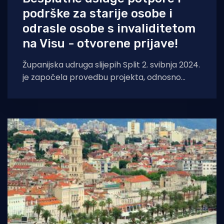
podrške za starije osobe i
odrasle osobe s invaliditetom
na Visu - otvorene prijave!
Županijska udruga slijepih Split 2. svibnja 2024.
je započela provedbu projekta, odnosno
pružanje besplatne usluge potpore i podrške
u svakodnevnom