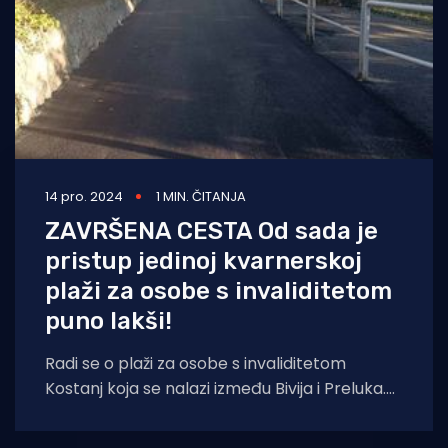
14 pro. 2024
1 MIN. ČITANJA
ZAVRŠENA CESTA Od sada je
pristup jedinoj kvarnerskoj
plaži za osobe s invaliditetom
puno lakši!
Radi se o plaži za osobe s invaliditetom
Kostanj koja se nalazi između Bivija i Preluka.
Asfaltirano je oko 800