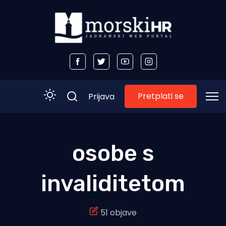
Pretplati se
Prijava
Početna
osobe s
Morski plus
invaliditetom
Morski TV
Obala
51 objave
Otoci