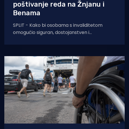
poštivanje reda na Žnjanu i
Benama
SPLIT - Kako bi osobama s invaliditetom
omogućio siguran, dostojanstven i
ravnopravan pristup moru, Grad Split
osigurao je dvije prilagođene plaže