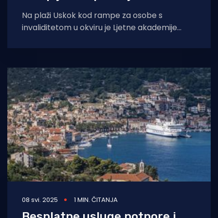
Na plaži Uskok kod rampe za osobe s
invaliditetom u okviru je Ljetne akademije
zadarskog Sveučilišta održana radionica sa
sportskim
08 svi. 2025
1 MIN. ČITANJA
Besplatne usluge potpore i