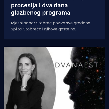
procesija i dva dana
glazbenog programa
Mjesni odbor Stobreč poziva sve građane
Splita, Stobreča i njihove goste na
tradicionalnu proslavu Ribarske večeri i
blagdana sv. Lovre,