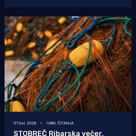
prevezli su životno ugroženu trudnicu iz Opće
bolnice Dubrovnik u
07 kol. 2026
1 MIN. ČITANJA
STOBREČ Ribarska večer,