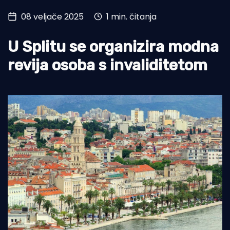
08 veljače 2025
1 min. čitanja
Turizam i nautika
Pomorstvo
U Splitu se organizira modna
Ribolov
revija osoba s invaliditetom
Ekologija
Tradicija i kultura