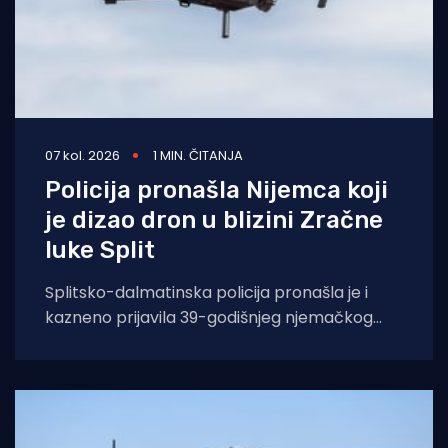
07 kol. 2026
1 MIN. ČITANJA
Policija pronašla Nijemca koji
je dizao dron u blizini Zračne
luke Split
Splitsko-dalmatinska policija pronašla je i
kazneno prijavila 39-godišnjeg njemačkog
državljanina osumnjičenog za nedopušteno
upravljanje dronom u zabranjenim zonama