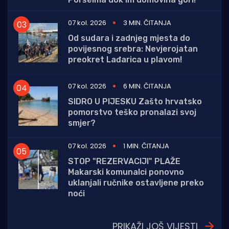
07 kol. 2026
3 MIN. ČITANJA
Od sudara i zadnjeg mjesta do
povijesnog srebra: Nevjerojatan
preokret Lađarica u plavom!
07 kol. 2026
6 MIN. ČITANJA
SIDRO U PIJESKU Zašto hrvatsko
pomorstvo teško pronalazi svoj
smjer?
07 kol. 2026
1 MIN. ČITANJA
STOP "REZERVACIJI" PLAŽE
Makarski komunalci ponovno
uklanjali ručnike ostavljene preko
noći
PRIKAŽI JOŠ VIJESTI