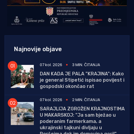
Najnovije objave
07 kol. 2026
3 MIN. ČITANJA
DAN KADA JE PALA "KRAJINA": Kako
je general Stipetić ispisao povijest i
gospodski okončao rat
07 kol. 2026
2 MIN. ČITANJA
SARAJLIJA ZGROŽEN KRAJNOSTIMA
U MAKARSKOJ: "Ja sam bježao u
poderanim farmerkama, a
ukrajinski tajkuni divljaju u
Poršeima dok im domovina gori!"