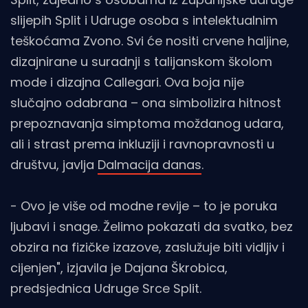
slijepih Split i Udruge osoba s intelektualnim
teškoćama Zvono. Svi će nositi crvene haljine,
dizajnirane u suradnji s talijanskom školom
mode i dizajna Callegari. Ova boja nije
slučajno odabrana – ona simbolizira hitnost
prepoznavanja simptoma moždanog udara,
ali i strast prema inkluziji i ravnopravnosti u
društvu, javlja
Dalmacija danas
.
- Ovo je više od modne revije – to je poruka
ljubavi i snage. Želimo pokazati da svatko, bez
obzira na fizičke izazove, zaslužuje biti vidljiv i
cijenjen", izjavila je Dajana Škrobica,
predsjednica Udruge Srce Split.