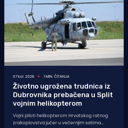
07 kol. 2026
1 MIN. ČITANJA
Životno ugrožena trudnica iz
Dubrovnika prebačena u Split
vojnim helikopterom
Vojni piloti helikopterom Hrvatskog ratnog
zrakoplovstva jučer u večernjim satima