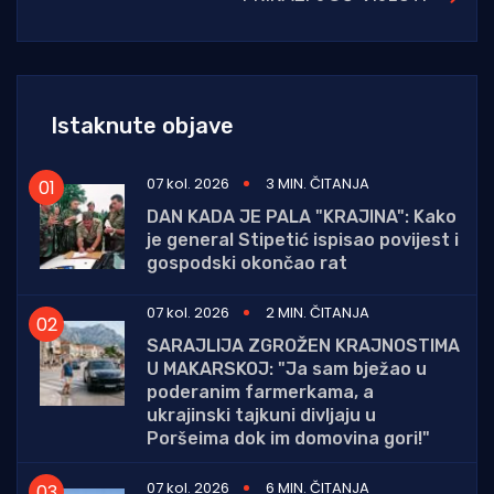
Istaknute objave
07 kol. 2026
3 MIN. ČITANJA
DAN KADA JE PALA "KRAJINA": Kako
je general Stipetić ispisao povijest i
gospodski okončao rat
07 kol. 2026
2 MIN. ČITANJA
SARAJLIJA ZGROŽEN KRAJNOSTIMA
U MAKARSKOJ: "Ja sam bježao u
poderanim farmerkama, a
ukrajinski tajkuni divljaju u
Poršeima dok im domovina gori!"
07 kol. 2026
6 MIN. ČITANJA