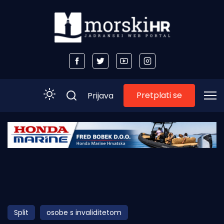
Pretplati se
Prijava
Početna
Morski plus
Morski TV
Obala
Split
osobe s invaliditetom
Otoci