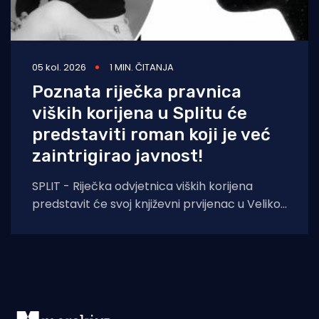
05 kol. 2026
1 MIN. ČITANJA
Poznata riječka pravnica
viških korijena u Splitu će
predstaviti roman koji je već
zaintrigirao javnost!
SPLIT - Riječka odvjetnica viških korijena
predstavit će svoj književni prvijenac u Velikoj
dvorani Gradske knjižnice Marka Marulića u
Splitu, u