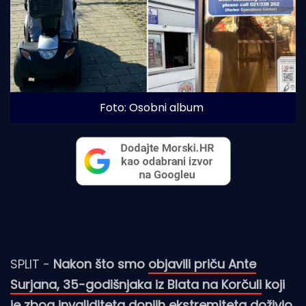
Foto: Osobni album
SPLIT -
Nakon što smo
objavili priču Ante
Surjana, 35-godišnjaka iz Blata na Korčuli
koji
je zbog invaliditeta donjih ekstremiteta doživio