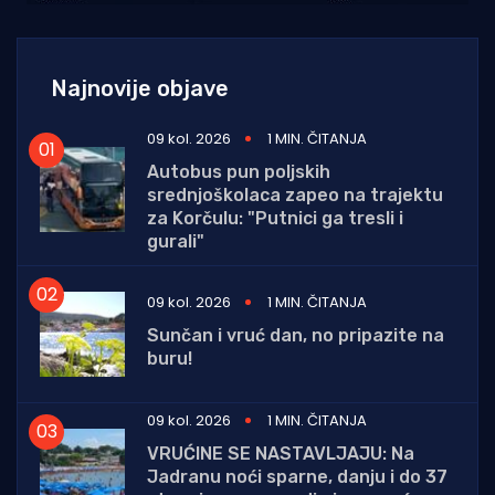
Najnovije objave
09 kol. 2026
1 MIN. ČITANJA
Autobus pun poljskih
srednjoškolaca zapeo na trajektu
za Korčulu: "Putnici ga tresli i
gurali"
09 kol. 2026
1 MIN. ČITANJA
Sunčan i vruć dan, no pripazite na
buru!
09 kol. 2026
1 MIN. ČITANJA
VRUĆINE SE NASTAVLJAJU: Na
Jadranu noći sparne, danju i do 37