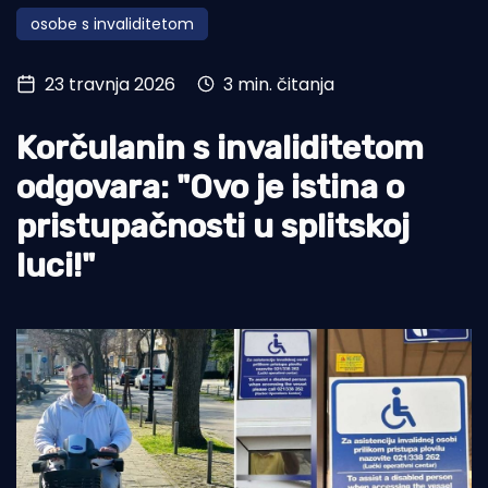
osobe s invaliditetom
Turizam i nautika
Pomorstvo
23 travnja 2026
3 min. čitanja
Ribolov
Korčulanin s invaliditetom
Ekologija
odgovara: "Ovo je istina o
Tradicija i kultura
pristupačnosti u splitskoj
luci!"