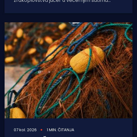
zrakoplovstva jučer u večernjim satima
prevezli su životno ugroženu trudnicu iz Opće
bolnice Dubrovnik u
07 kol. 2026
1 MIN. ČITANJA