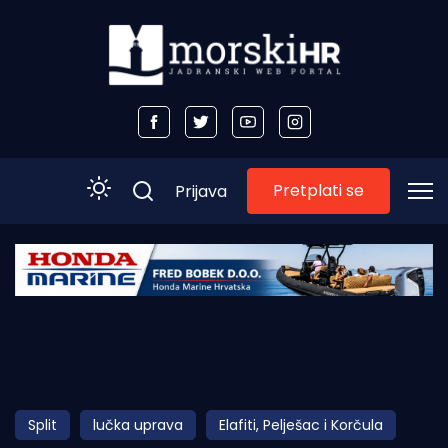
Pretplati se
Prijava
Početna
Morski plus
Morski TV
Obala
Split
lučka uprava
Elafiti, Pelješac i Korčula
Otoci