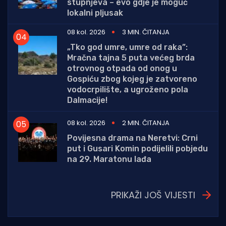
stupnjeva – evo gdje je moguć
lokalni pljusak
08 kol. 2026
3 MIN. ČITANJA
„Tko god umre, umre od raka”:
Mračna tajna 5 puta većeg brda
otrovnog otpada od onog u
Gospiću zbog kojeg je zatvoreno
vodocrpilište, a ugroženo pola
Dalmacije!
08 kol. 2026
2 MIN. ČITANJA
Povijesna drama na Neretvi: Crni
put i Gusari Komin podijelili pobjedu
na 29. Maratonu lađa
PRIKAŽI JOŠ VIJESTI