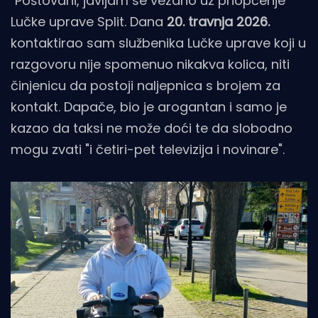
"Poštovani, javljam se vezano uz priopćenje
Lučke uprave Split. Dana
20. travnja 2026.
kontaktirao sam službenika Lučke uprave koji u
razgovoru nije spomenuo nikakva kolica, niti
činjenicu da postoji naljepnica s brojem za
kontakt. Dapače, bio je arogantan i samo je
kazao da taksi ne može doći te da slobodno
mogu zvati "i četiri-pet televizija i novinare".