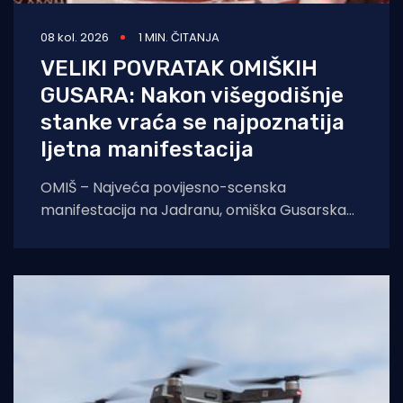
08 kol. 2026
1 MIN. ČITANJA
VELIKI POVRATAK OMIŠKIH
GUSARA: Nakon višegodišnje
stanke vraća se najpoznatija
ljetna manifestacija
OMIŠ – Najveća povijesno-scenska
manifestacija na Jadranu, omiška Gusarska
bitka, službeno se vraća na velika vrata.
Nakon višegodišnje stanke koja