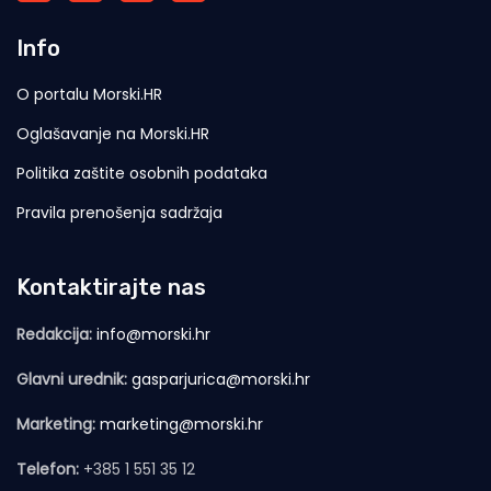
Info
O portalu Morski.HR
Oglašavanje na Morski.HR
Politika zaštite osobnih podataka
Pravila prenošenja sadržaja
Kontaktirajte nas
Redakcija:
info@morski.hr
Glavni urednik:
gasparjurica@morski.hr
Marketing:
marketing@morski.hr
Telefon:
+385 1 551 35 12