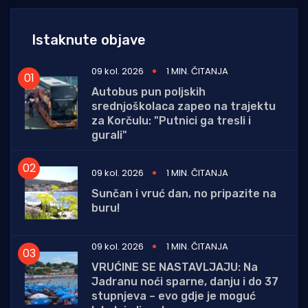
Istaknute objave
09 kol. 2026
1 MIN. ČITANJA
Autobus pun poljskih
srednjoškolaca zapeo na trajektu
za Korčulu: "Putnici ga tresli i
gurali"
09 kol. 2026
1 MIN. ČITANJA
Sunčan i vruć dan, no pripazite na
buru!
09 kol. 2026
1 MIN. ČITANJA
VRUĆINE SE NASTAVLJAJU: Na
Jadranu noći sparne, danju i do 37
stupnjeva – evo gdje je moguć