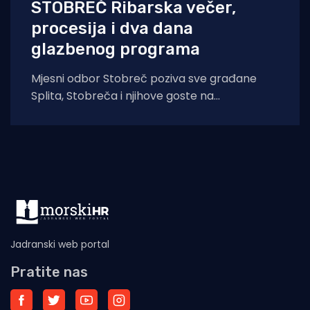
STOBREČ Ribarska večer,
procesija i dva dana
glazbenog programa
Mjesni odbor Stobreč poziva sve građane
Splita, Stobreča i njihove goste na
tradicionalnu proslavu Ribarske večeri i
blagdana sv. Lovre,
Jadranski web portal
Pratite nas