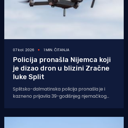
07 kol. 2026
1 MIN. ČITANJA
Policija pronašla Nijemca koji
je dizao dron u blizini Zračne
luke Split
Splitsko-dalmatinska policija pronašla je i
kazneno prijavila 39-godišnjeg njemačkog
državljanina osumnjičenog za nedopušteno
upravljanje dronom u zabranjenim zonama