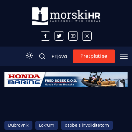
Pretplati se
Prijava
Početna
Morski plus
Morski TV
Obala
Dubrovnik
Lokrum
osobe s invaliditetom
Otoci