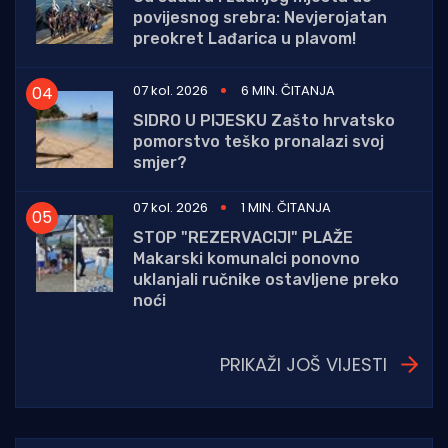
povijesnog srebra: Nevjerojatan
preokret Lađarica u plavom!
07 kol. 2026
6 MIN. ČITANJA
SIDRO U PIJESKU Zašto hrvatsko
pomorstvo teško pronalazi svoj
smjer?
07 kol. 2026
1 MIN. ČITANJA
STOP "REZERVACIJI" PLAŽE
Makarski komunalci ponovno
uklanjali ručnike ostavljene preko
noći
PRIKAŽI JOŠ VIJESTI