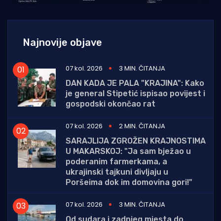
Najnovije objave
07 kol. 2026
3 MIN. ČITANJA
DAN KADA JE PALA "KRAJINA": Kako
je general Stipetić ispisao povijest i
gospodski okončao rat
07 kol. 2026
2 MIN. ČITANJA
SARAJLIJA ZGROŽEN KRAJNOSTIMA
U MAKARSKOJ: "Ja sam bježao u
poderanim farmerkama, a
ukrajinski tajkuni divljaju u
Poršeima dok im domovina gori!"
07 kol. 2026
3 MIN. ČITANJA
Od sudara i zadnjeg mjesta do