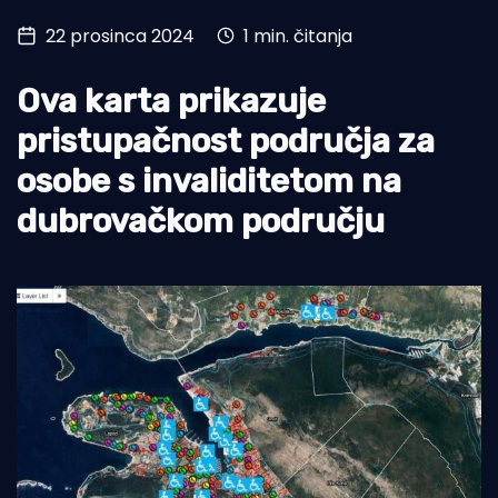
22 prosinca 2024
1 min. čitanja
Turizam i nautika
Pomorstvo
Ova karta prikazuje
Ribolov
pristupačnost područja za
osobe s invaliditetom na
Ekologija
dubrovačkom području
Tradicija i kultura