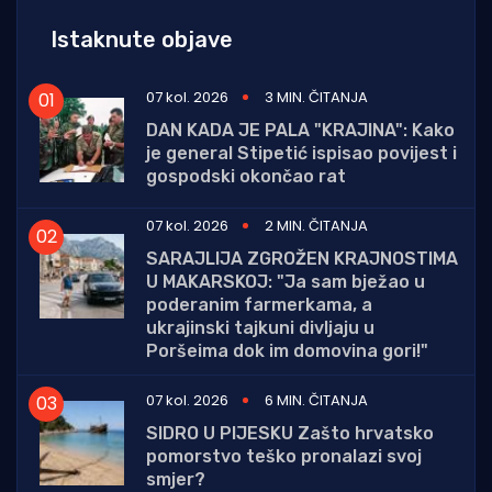
Istaknute objave
07 kol. 2026
3 MIN. ČITANJA
DAN KADA JE PALA "KRAJINA": Kako
je general Stipetić ispisao povijest i
gospodski okončao rat
07 kol. 2026
2 MIN. ČITANJA
SARAJLIJA ZGROŽEN KRAJNOSTIMA
U MAKARSKOJ: "Ja sam bježao u
poderanim farmerkama, a
ukrajinski tajkuni divljaju u
Poršeima dok im domovina gori!"
07 kol. 2026
6 MIN. ČITANJA
SIDRO U PIJESKU Zašto hrvatsko
pomorstvo teško pronalazi svoj
smjer?