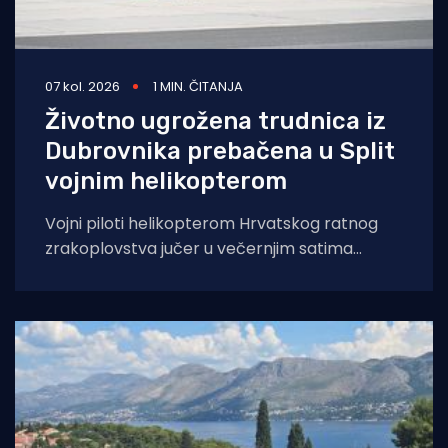
07 kol. 2026
1 MIN. ČITANJA
Životno ugrožena trudnica iz
Dubrovnika prebačena u Split
vojnim helikopterom
Vojni piloti helikopterom Hrvatskog ratnog
zrakoplovstva jučer u večernjim satima
prevezli su životno ugroženu trudnicu iz Opće
bolnice Dubrovnik u