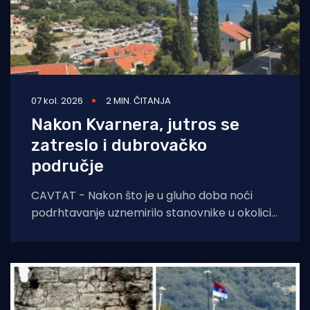
07 kol. 2026
2 MIN. ČITANJA
Nakon Kvarnera, jutros se
zatreslo i dubrovačko
područje
CAVTAT - Nakon što je u gluho doba noći
podrhtavanje uznemirilo stanovnike u okolici
Novog Vinodolskog, jutros se zatreslo i tlo