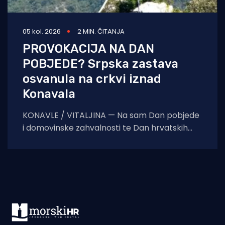
05 kol. 2026
2 MIN. ČITANJA
PROVOKACIJA NA DAN
POBJEDE? Srpska zastava
osvanula na crkvi iznad
Konavala
KONAVLE / VITALJINA — Na sam Dan pobjede
i domovinske zahvalnosti te Dan hrvatskih
branitelja, na crkvi sv. Ilije iznad Vitaljine, koja