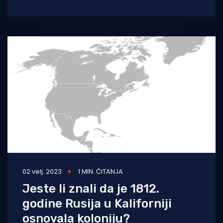
stabala u San Franciscu i okolici poginulo
02 velj. 2023
1 MIN. ČITANJA
Jeste li znali da je 1812.
godine Rusija u Kaliforniji
osnovala koloniju?