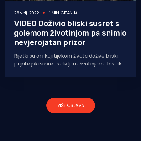
28 velj. 2022
1 MIN. ČITANJA
VIDEO Doživio bliski susret s
golemom životinjom pa snimio
nevjerojatan prizor
Rijetki su oni koji tijekom života dožive bliski,
prijateljski susret s divljom životinjom. Još ako
je ta životinja gotovo 10
VIŠE OBJAVA