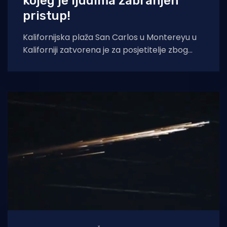
kojeg je ljudima zabranjen
pristup!
Kalifornijska plaža San Carlos u Montereyu u
Kaliforniji zatvorena je za posjetitelje zbog
invazije morskih lavova, piše Gulf Today.
Postavljena