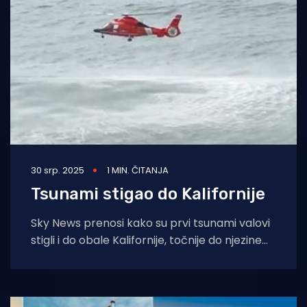
Turizam i nautika
Pomorstvo
Ribolov
Ekologija
Tradicija i kultura
30 srp. 2025
1 MIN. ČITANJA
Tsunami stigao do Kalifornije
Sky News prenosi kako su prvi tsunami valovi
stigli i do obale Kalifornije, točnije do njezine
sjeverne obale. Prema podacima