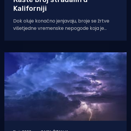
Kaliforniji
Dok oluje konačno jenjavaju, broje se žrtve
višetjedne vremenske nepogode koja je
pogodila Kaliforniju. Brojne obilne kiše koje su
padale