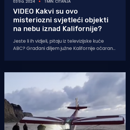
03 tra. 2024
1 MIN. ČITANJA
VIDEO Kakvi su ovo
misteriozni svjetleći objekti
na nebu iznad Kalifornije?
Jeste li ih vidjeli, pitaju iz televizijske kuće
ABC? Građani diljem južne Kalifornije očarano
su gledali u noćno obasjano nebo