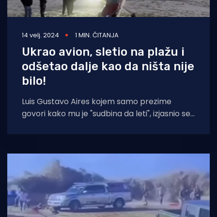
14 velj. 2024
1 MIN. ČITANJA
Ukrao avion, sletio na plažu i
odšetao dalje kao da ništa nije
bilo!
Luis Gustavo Aires kojem samo prezime
govori kako mu je "sudbina da leti", izjasnio se
kako on uopće