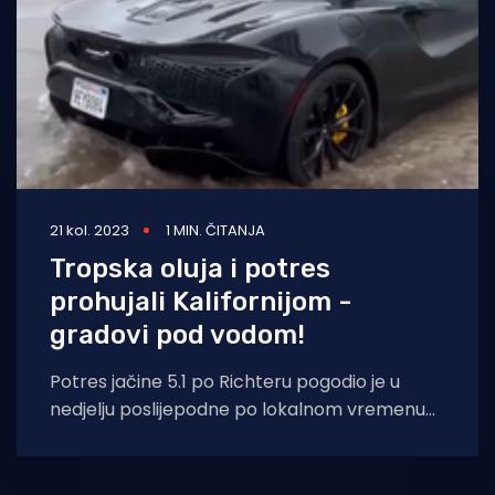
21 kol. 2023
1 MIN. ČITANJA
Tropska oluja i potres
prohujali Kalifornijom -
gradovi pod vodom!
Potres jačine 5.1 po Richteru pogodio je u
nedjelju poslijepodne po lokalnom vremenu
područje južne Kalifornije i "udružio&