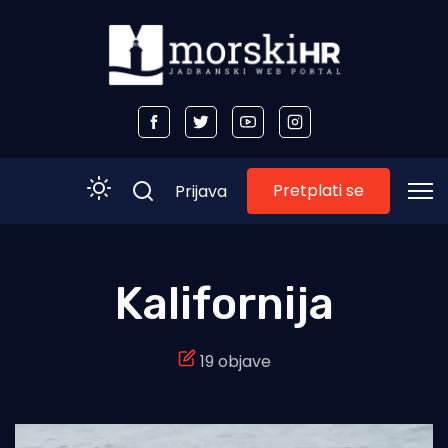
Pretplati se
Prijava
Početna
Kalifornija
Morski plus
19 objave
Morski TV
Obala
Otoci