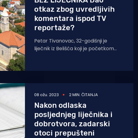
BEZ LIJEČNIKA Dao
otkaz zbog uvredljivih
komentara ispod TV
reportaže?
Petar Tivanovac, 32-godišnji je
liječnik iz Belišća koji je početkom
lipnja došao raditi u ambulantu na
otocima Ist i
08 ožu. 2023
2 MIN. ČITANJA
Nakon odlaska
posljednjeg liječnika i
dobrotvora, zadarski
otoci prepušteni