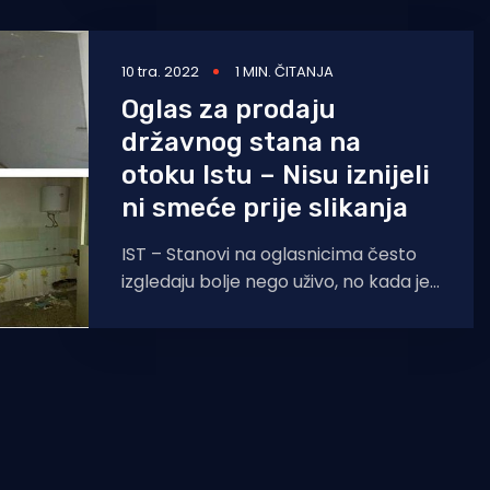
10 tra. 2022
1 MIN. ČITANJA
Oglas za prodaju
državnog stana na
otoku Istu – Nisu iznijeli
ni smeće prije slikanja
IST – Stanovi na oglasnicima često
izgledaju bolje nego uživo, no kada je
Država prodavač nema straha da
ćete se osjećati