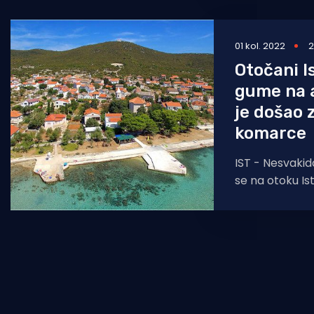
ambulante
01 kol. 2022
2
Otočani I
gume na a
je došao 
komarce
IST - Nesvakid
se na otoku Ist
srpnja, kada su
stigli