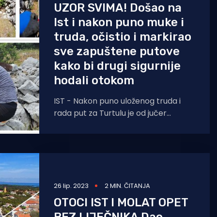
UZOR SVIMA! Došao na
Ist i nakon puno muke i
truda, očistio i markirao
sve zapuštene putove
kako bi drugi sigurnije
hodali otokom
IST - Nakon puno uloženog truda i
rada put za Turtulu je od jučer
markiran, označen, i na taj je način
26 lip. 2023
2 MIN. ČITANJA
OTOCI IST I MOLAT OPET