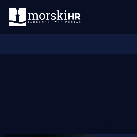
Početna
Morski plus
Morski TV
Obala
Otoci
Turizam i nautika