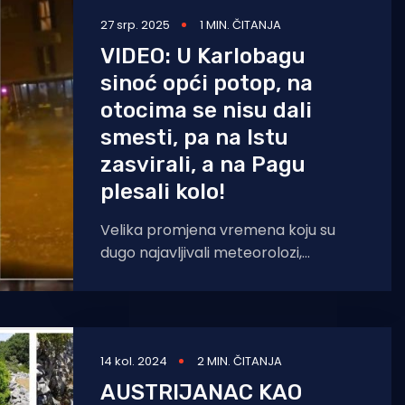
27 srp. 2025
1 MIN. ČITANJA
VIDEO: U Karlobagu
sinoć opći potop, na
otocima se nisu dali
smesti, pa na Istu
zasvirali, a na Pagu
plesali kolo!
Velika promjena vremena koju su
dugo najavljivali meteorolozi,
pogodila je sinoć Jadran. Uz osjetni
pad temperature, bilo je grmljavine,
tuče,
14 kol. 2024
2 MIN. ČITANJA
AUSTRIJANAC KAO