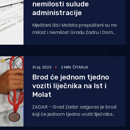
nemilosti sulude
administracije
Mještani Iža i Molata prepušteni su na
milost i nemilost Gradu Zadru i Domu
zdravlja Zadarske županije nakon što
je
31 sij. 2023
2 MIN. ČITANJA
Brod će jednom tjedno
voziti liječnika na Ist i
Molat
ZADAR - Grad Zadar osigurao je brod
koji će jednom tjedno voziti liječnika
na Ist i Molat. Radi se samo o