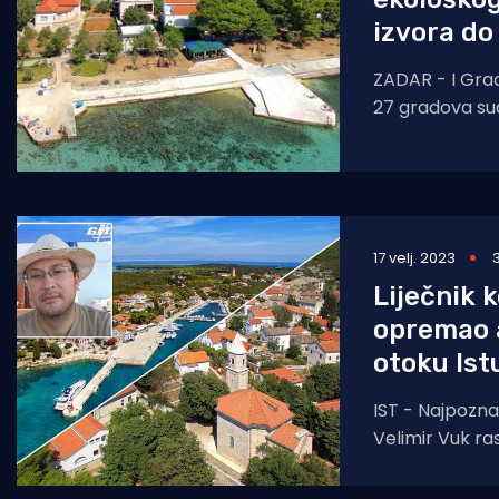
izvora do
ZADAR - I Grad
27 gradova su
projektu ''Od 
17 velj. 2023
Liječnik k
opremao 
otoku Ist
IST - Najpoznati
Velimir Vuk ra
Domom zdravlj
Nakon iznenad