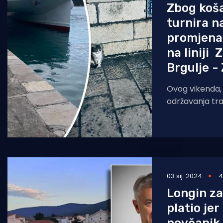
Zbog koš
turnira na
promjena
na liniji 
Brgulje - 
Ovog vikenda, 2
održavanja tr
košarkaškog tu
Jadrolinija mij
03 sij. 2024
4
Longin za
platio je