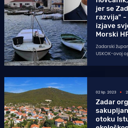
novčanik
jer se Za
razvija" 
izjave sv
Morski H
Zadarski župan 
USKOK-ovoj op
utjecanjem, to
plaćanja veza 
02 lip. 2023
2
Zadar org
sakupljan
otoku Ist
ekološkog