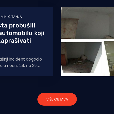
 MIN. ČITANJA
sta probušili
utomobilu koji
zaprašivati
ašnji incident dogodio
u u noći s 28. na 29.
 djelatnici Dezinskecije
VIŠE OBJAVA