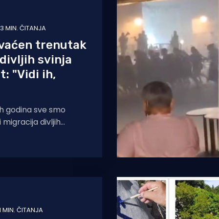
3 MIN. ČITANJA
vaćen trenutak
divljih svinja
t: "Vidi ih,
jih godina sve smo
migracija divljih
ihovog prirodnog
nove krajeve. Životinje
e
1 MIN. ČITANJA