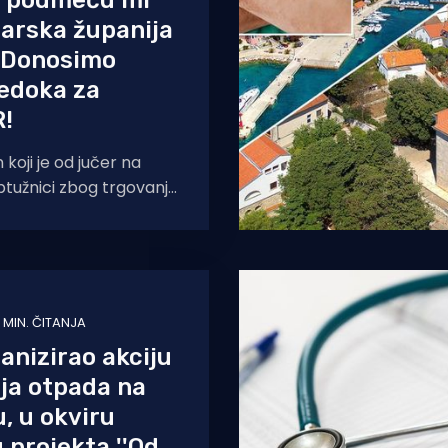
, podmeću mi
darska županija
- Donosimo
jedoka za
R!
koji je od jučer na
tužnici zbog trgovanja
čnije odbijanja
na Istu u
 MIN. ČITANJA
anizirao akciju
ja otpada na
u, u okviru
 projekta ''Od