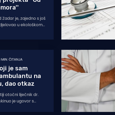
 mora''
 Zadar je, zajedno s još
djelovao u ekološkom
izvora do mora&
3 MIN. ČITANJA
oji je sam
ambulantu na
u, dao otkaz
ji otočni liječnik dr.
skinuo je ugovor s
a Zadarske županije.
nog odlaska iz