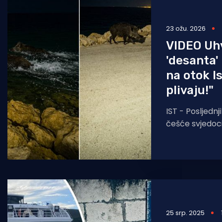
Pomorstvo
23 ožu. 2026
Ribolov
VIDEO Uh
Ekologija
'desanta' 
na otok Is
Tradicija i kultura
plivaju!"
IST - Posljedn
češće svjedoci 
životinja iz nj
obitavališta u 
najčešće bjež
25 srp. 2025