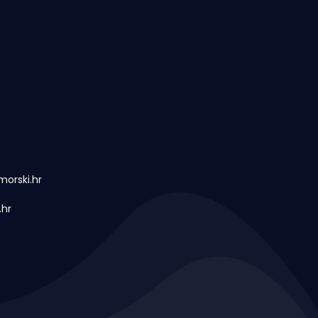
orski.hr
.hr