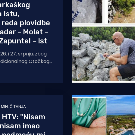
arkaškog
 Istu,
 reda plovidbe
Zadar - Molat -
Zapuntel - Ist
6. i 27. srpnja, zbog
adicionalnog Otočkog
rnira na otoku Istu,
enja i red plovidbe.
 MIN. ČITANJA
 HTV: "Nisam
r nisam imao