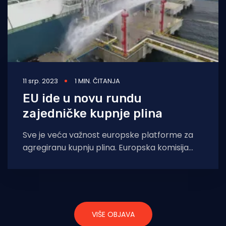
11 srp. 2023
1 MIN. ČITANJA
EU ide u novu rundu
zajedničke kupnje plina
Sve je veća važnost europske platforme za
agregiranu kupnju plina. Europska komisija
krajem prošlog tjedna pozvala je potencijalne
dobavljače da
VIŠE OBJAVA