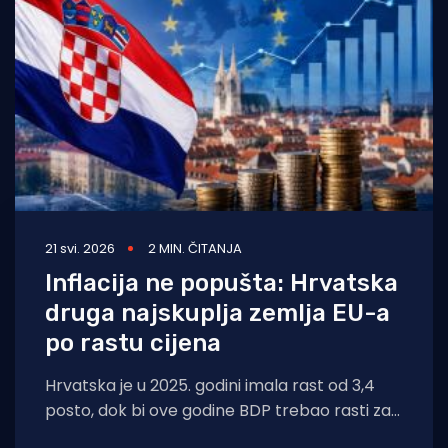
Turizam i nautika
Pomorstvo
Ribolov
Ekologija
Tradicija i kultura
21 svi. 2026
2 MIN. ČITANJA
Inflacija ne popušta: Hrvatska
druga najskuplja zemlja EU-a
po rastu cijena
Hrvatska je u 2025. godini imala rast od 3,4
posto, dok bi ove godine BDP trebao rasti za
2,