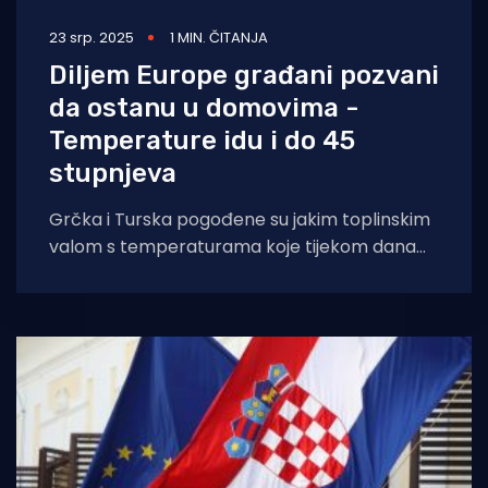
23 srp. 2025
1 MIN. ČITANJA
Diljem Europe građani pozvani
da ostanu u domovima -
Temperature idu i do 45
stupnjeva
Grčka i Turska pogođene su jakim toplinskim
valom s temperaturama koje tijekom dana
prelaze 40 stupnjeva Celzijevih. Već ujutro
temperature