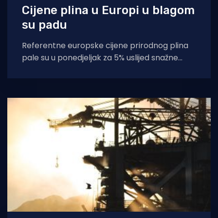
Cijene plina u Europi u blagom
su padu
Referentne europske cijene prirodnog plina
pale su u ponedjeljak za 5% uslijed snažne
opskrbe plinovodima iz Norveške i rasprodaje
na