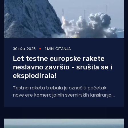
30 ožu. 2025
1 MIN. ČITANJA
Let testne europske rakete
neslavno završio - srušila se i
eksplodirala!
Testna raketa trebala je označiti početak
nove ere komercijalnih svemirskih lansiranja s
europskog tla. No, srušila se i eksplodirala
manje