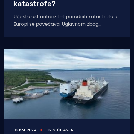
katastrofe?
Učestalost i intenzitet prirodnih katastrofa u
Europi se povećava. Uglavnom zbog
klimatskih promjena i urbanizacije, Europljani
su posljednjih godina izloženi
06 kol. 2024
1 MIN. ČITANJA