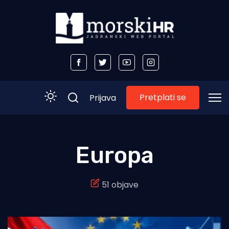
Pretplati se
Prijava
Početna
Europa
Morski plus
51 objave
Morski TV
Obala
Otoci