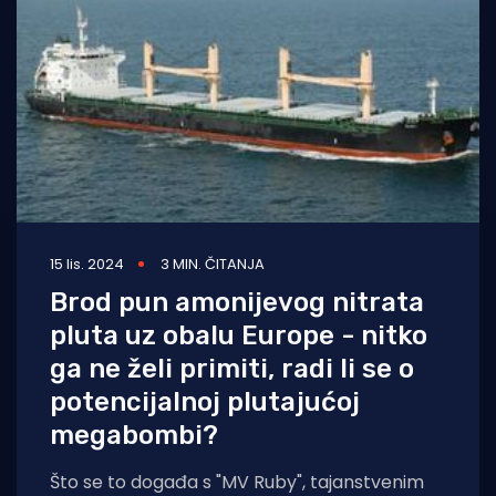
15 lis. 2024
3 MIN. ČITANJA
Brod pun amonijevog nitrata
pluta uz obalu Europe - nitko
ga ne želi primiti, radi li se o
potencijalnoj plutajućoj
megabombi?
Što se to događa s "MV Ruby", tajanstvenim