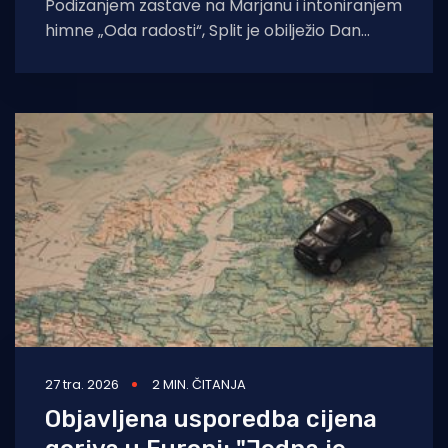
Podizanjem zastave na Marjanu i intoniranjem
himne „Oda radosti“, Split je obilježio Dan
Europe. Države diljem svijeta 8. i 9.
27 tra. 2026
2 MIN. ČITANJA
Objavljena usporedba cijena