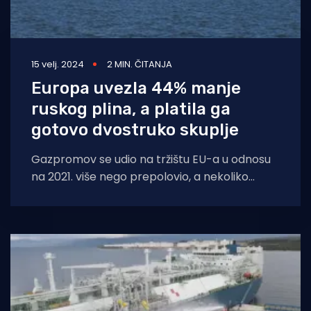
15 velj. 2024
2 MIN. ČITANJA
Europa uvezla 44% manje
ruskog plina, a platila ga
gotovo dvostruko skuplje
Gazpromov se udio na tržištu EU-a u odnosu
na 2021. više nego prepolovio, a nekoliko
europskih zemalja u zadnje