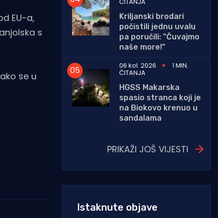
ČITANJA
Kriljanski brodari
 od EU-a,
počistili jednu uvalu
anjolska s
pa poručili: "Čuvajmo
naše more!"
06 kol. 2026
1 MIN.
ČITANJA
kako se u
HGSS Makarska
spasio stranca koji je
na Biokovo krenuo u
sandalama
PRIKAŽI JOŠ VIJESTI
Istaknute objave