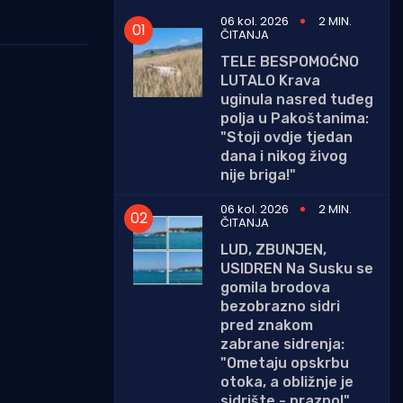
06 kol. 2026
2 MIN.
ČITANJA
TELE BESPOMOĆNO
LUTALO Krava
uginula nasred tuđeg
polja u Pakoštanima:
"Stoji ovdje tjedan
dana i nikog živog
nije briga!"
06 kol. 2026
2 MIN.
ČITANJA
LUD, ZBUNJEN,
USIDREN Na Susku se
gomila brodova
bezobrazno sidri
pred znakom
zabrane sidrenja:
"Ometaju opskrbu
otoka, a obližnje je
sidrište - prazno!"