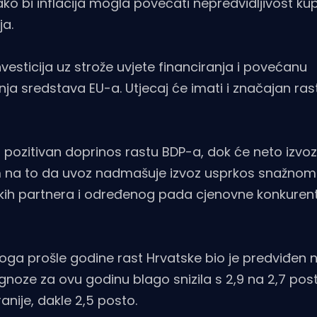
ako bi inflacija mogla povećati nepredvidljivost k
ja.
esticija uz strože uvjete financiranja i povećanu
enja sredstava EU-a. Utjecaj će imati i značajan ra
 pozitivan doprinos rastu BDP-a, dok će neto izvoz 
m na to da uvoz nadmašuje izvoz usprkos snažnom
skih partnera i određenog pada cjenovne konkurent
a prošle godine rast Hrvatske bio je predviđen n
ognoze za ovu godinu blago snizila s 2,9 na 2,7 post
anije, dakle 2,5 posto.