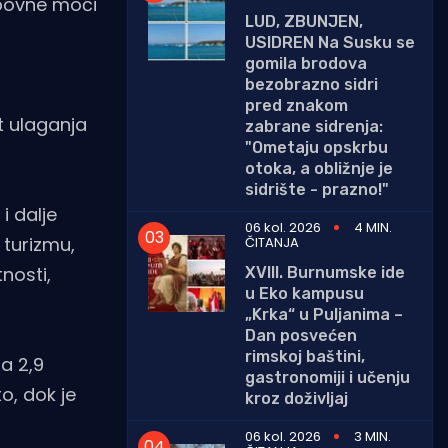
upovne moći
LUD, ZBUNJEN,
USIDREN Na Susku se
gomila brodova
bezobrazno sidri
pred znakom
st ulaganja
zabrane sidrenja:
"Ometaju opskrbu
otoka, a obližnje je
sidrište - prazno!"
i dalje
06 kol. 2026
4 MIN.
 turizmu,
ČITANJA
nosti,
XVIII. Burnumske ide
u Eko kampusu
„Krka“ u Puljanima –
Dan posvećen
rimskoj baštini,
a 2,9
gastronomiji i učenju
o, dok je
kroz doživljaj
06 kol. 2026
3 MIN.