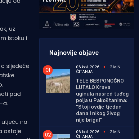
aciju od
ak, uz
m istoku i
Najnovije objave
 a sljedeće
06 kol. 2026
2 MIN.
ČITANJA
atske.
TELE BESPOMOĆNO
o.
LUTALO Krava
mati pad
uginula nasred tuđeg
polja u Pakoštanima:
-a.
"Stoji ovdje tjedan
dana i nikog živog
nije briga!"
r utječu na
a ostaje
06 kol. 2026
2 MIN.
ČITANJA