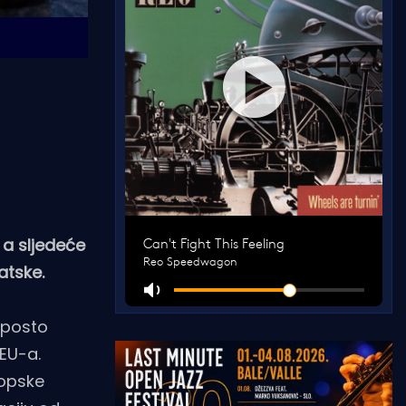
 a sljedeće
atske.
 posto
 EU-a.
ropske