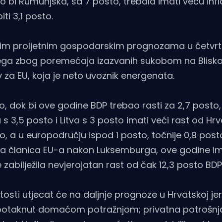
ino bi Rumunjska, sa 7 posto, trebala imati veću infl
ti 3,1 posto.
ojim proljetnim gospodarskim prognozama u četvrt
svega zbog poremećaja izazvanih sukobom na Blisko
 za EU, koja je neto uvoznik energenata.
o, dok bi ove godine BDP trebao rasti za 2,7 posto,
 s 3,5 posto i Litva s 3 posto imati veći rast od Hrv
to, a u europodručju ispod 1 posto, točnije 0,9 post
mlja članica EU-a nakon Luksemburga, ove godine i
 zabilježila nevjerojatan rast od čak 12,3 posto BDP
tosti utjecat će na daljnje prognoze u Hrvatskoj je
ti potaknut domaćom potražnjom; privatna potrošnj