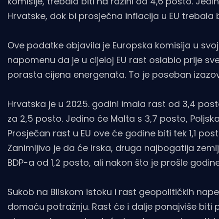
komisije, trebala biti na razini od 4,6 posto. Jed
Hrvatske, dok bi prosječna inflacija u EU trebala bi
Ove podatke objavila je Europska komisija u sv
napomenu da je u cijeloj EU rast oslabio prije 
porasta cijena energenata. To je poseban izazov
Hrvatska je u 2025. godini imala rast od 3,4 post
za 2,5 posto. Jedino će Malta s 3,7 posto, Poljska
Prosječan rast u EU ove će godine biti tek 1,1 pos
Zanimljivo je da će Irska, druga najbogatija ze
BDP-a od 1,2 posto, ali nakon što je prošle godine
Sukob na Bliskom istoku i rast geopolitičkih nape
domaću potražnju. Rast će i dalje ponajviše bi