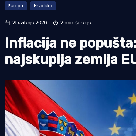
Europa
Hrvatska
Pomorstvo
Ribolov
21 svibnja 2026
2 min. čitanja
Ekologija
Inflacija ne popušt
Tradicija i kultura
najskuplja zemlja EU