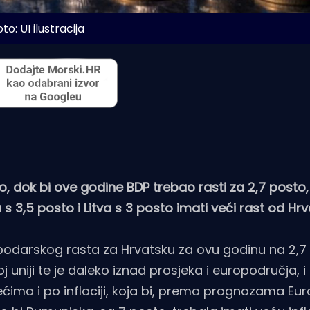
to: UI ilustracija
o, dok bi ove godine BDP trebao rasti za 2,7 posto,
 s 3,5 posto i Litva s 3 posto imati veći rast od Hrv
spodarskog rasta za Hrvatsku za ovu godinu na 2,7
j uniji te je daleko iznad prosjeka i europodručja, i
ima i po inflaciji, koja bi, prema prognozama Eu