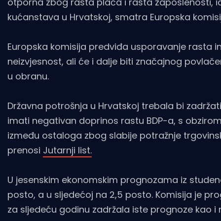
otporna zbog rasta plaća i rasta zaposlenosti, i
kućanstava u Hrvatskoj, smatra Europska komisi
Europska komisija predviđa usporavanje rasta inv
neizvjesnost, ali će i dalje biti značajnog povlač
u obranu.
Državna potrošnja u Hrvatskoj trebala bi zadržati
imati negativan doprinos rastu BDP-a, s obziro
između ostaloga zbog slabije potražnje trgovin
prenosi
Jutarnji list.
U jesenskim ekonomskim prognozama iz studenog
posto, a u sljedećoj na 2,5 posto. Komisija je pr
za sljedeću godinu zadržala iste prognoze kao i r