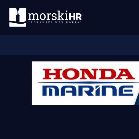
Početna
Morski plus
Morski TV
Obala
Otoci
Turizam i nautika