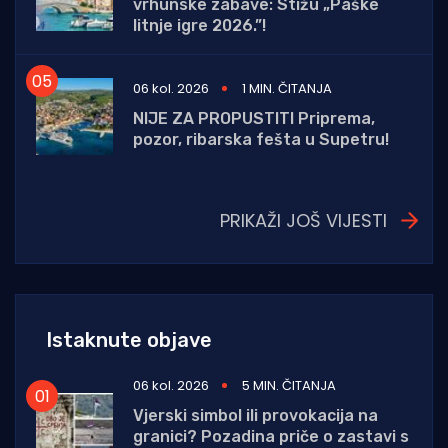
vrhunske zabave: Stižu „Paške
litnje igre 2026.”!
06 kol. 2026
1 MIN. ČITANJA
NIJE ZA PROPUSTITI Priprema,
pozor, ribarska fešta u Supetru!
PRIKAŽI JOŠ VIJESTI
Istaknute objave
06 kol. 2026
5 MIN. ČITANJA
Vjerski simbol ili provokacija na
granici? Pozadina priče o zastavi s