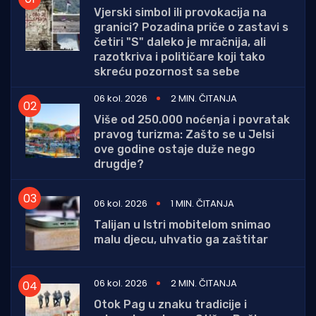
Vjerski simbol ili provokacija na
granici? Pozadina priče o zastavi s
četiri "S" daleko je mračnija, ali
razotkriva i političare koji tako
skreću pozornost sa sebe
06 kol. 2026
2 MIN. ČITANJA
Više od 250.000 noćenja i povratak
pravog turizma: Zašto se u Jelsi
ove godine ostaje duže nego
drugdje?
06 kol. 2026
1 MIN. ČITANJA
Talijan u Istri mobitelom snimao
malu djecu, uhvatio ga zaštitar
06 kol. 2026
2 MIN. ČITANJA
Otok Pag u znaku tradicije i