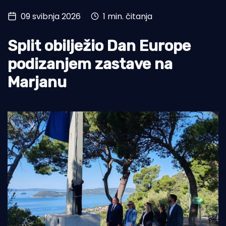
09 svibnja 2026
1 min. čitanja
Turizam i nautika
Pomorstvo
Split obilježio Dan Europe
Ribolov
podizanjem zastave na
Marjanu
Ekologija
Tradicija i kultura