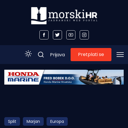
Pretplati se
Prijava
Početna
Morski plus
Morski TV
Obala
Split
Marjan
Europa
Otoci