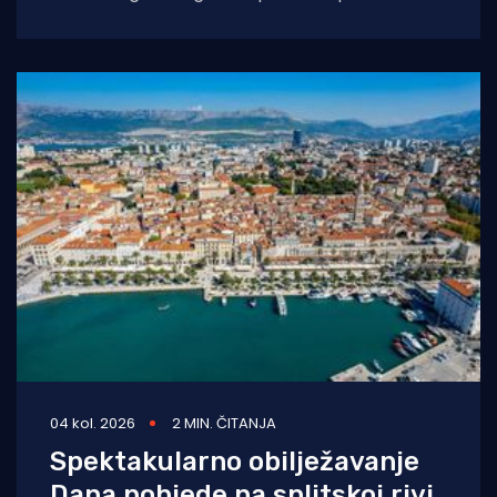
životno ugroženu stranu državljanku i
medicinski tim iz Opće
04 kol. 2026
2 MIN. ČITANJA
Spektakularno obilježavanje
Dana pobjede na splitskoj rivi