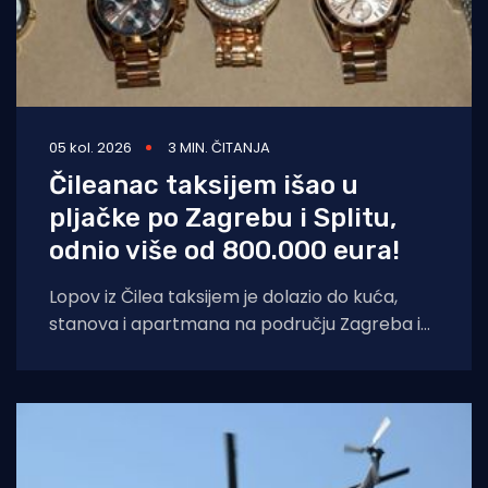
05 kol. 2026
3 MIN. ČITANJA
Čileanac taksijem išao u
pljačke po Zagrebu i Splitu,
odnio više od 800.000 eura!
Lopov iz Čilea taksijem je dolazio do kuća,
stanova i apartmana na području Zagreba i
Splita i počinio znatnu materijalnu