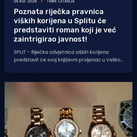
05 kol. 2026
1 MIN. ČITANJA
Poznata riječka pravnica
viških korijena u Splitu će
predstaviti roman koji je već
zaintrigirao javnost!
SPLIT - Riječka odvjetnica viških korijena
predstavit će svoj književni prvijenac u Velikoj
dvorani Gradske knjižnice Marka Marulića u
Splitu, u