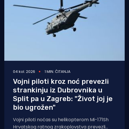
04 kol. 2026
1 MIN. ČITANJA
Vojni piloti kroz noć prevezli
strankinju iz Dubrovnika u
Split pa u Zagreb: "Život joj je
bio ugrožen"
Vojni piloti noćas su helikopterom Mi-171Sh
Hrvatskog ratnog zrakoplovstva prevezli