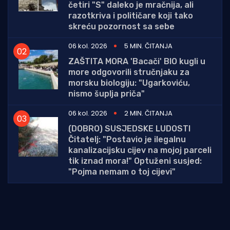
četiri "S" daleko je mračnija, ali
razotkriva i političare koji tako
skreću pozornost sa sebe
06 kol. 2026
5 MIN. ČITANJA
ZAŠTITA MORA 'Bacači' BIO kugli u
more odgovorili stručnjaku za
morsku biologiju: "Ugarkoviću,
nismo šuplja priča"
06 kol. 2026
2 MIN. ČITANJA
(DOBRO) SUSJEDSKE LUDOSTI
Čitatelj: "Postavio je ilegalnu
kanalizacijsku cijev na mojoj parceli
tik iznad mora!" Optuženi susjed:
"Pojma nemam o toj cijevi"