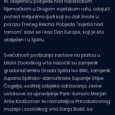
81. obljetnicu pobjede nad nacističkom
Njemačkom u Drugom svjetskom ratu, odajući
počast milijunima ljudi koji su dali živote u
porazu Trećeg Reicha. Pobjeda "svjetla nad
tamom" slavi se i kao Dan Europe, koji je eto
obilježen i u Splitu.
Svečanosti podizanja zastave na platou u
blizini Zoološkog vrta nazočili su zamjenik
gradonačelnika Grada Splita Ivo Bilić, zamjenik
župana Splitsko-dalmatinske županije Stipe
Čogelja, voditelj odsjeka održavanja Javne
ustanove za upravljanje Park-šumom Marjan
Ante Kodžoman te ravnateljica Prirodoslovnog
muzeja i zoološkog vrta Sanja Bašić sa