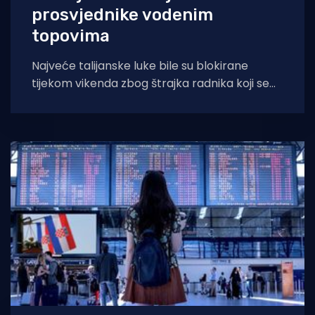
prosvjednike vodenim
topovima
Najveće talijanske luke bile su blokirane
tijekom vikenda zbog štrajka radnika koji se
protive odluci o obaveznom cijepljenju i Covid