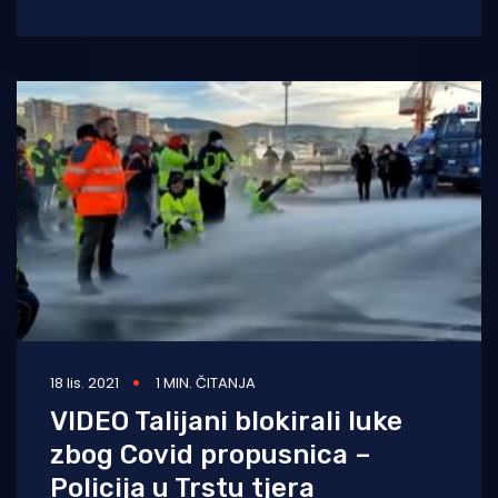
mjere. Od danas na snagu stupa mjera
zabrane okupljanja
18 lis. 2021
1 MIN. ČITANJA
VIDEO Talijani blokirali luke
zbog Covid propusnica –
Policija u Trstu tjera