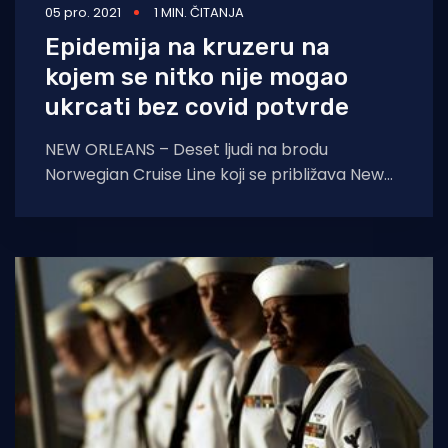
05 pro. 2021
1 MIN. ČITANJA
Epidemija na kruzeru na
kojem se nitko nije mogao
ukrcati bez covid potvrde
NEW ORLEANS – Deset ljudi na brodu
Norwegian Cruise Line koji se približava New
Orleansu pozitivno je nakon testiranja na
COVID-