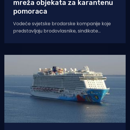
mreža objekata za karantenu
pomoraca
Vodeće svjetske brodarske kompanije koje
predstavljaju brodovlasnike, sindikate
pomoraca i poslodavce udružile su se kako bi
uspostavile vlastitu međunarodnu mrežu