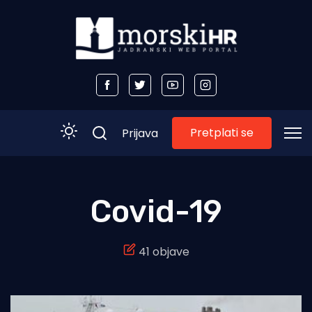
Pretplati se
Prijava
Početna
Covid-19
Morski plus
41 objave
Morski TV
Obala
Otoci