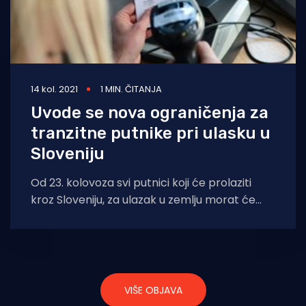
14 kol. 2021
1 MIN. ČITANJA
Uvode se nova ograničenja za
tranzitne putnike pri ulasku u
Sloveniju
Od 23. kolovoza svi putnici koji će prolaziti
kroz Sloveniju, za ulazak u zemlju morat će
imati potvrdu o cijepljenju,
VIŠE OBJAVA