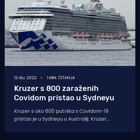
Turizam i nautika
Pomorstvo
Ribolov
Ekologija
Tradicija i kultura
12 stu. 2022
1 MIN. ČITANJA
Kruzer s 800 zaraženih
Covidom pristao u Sydneyu
Kruzer s oko 800 putnika s Covidom-19
pristao je u Sydneyu u Australiji. Kruzer
Majestic Princess stigao je u