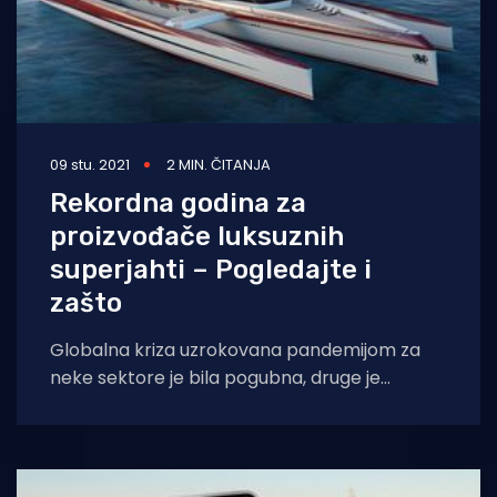
09 stu. 2021
2 MIN. ČITANJA
Rekordna godina za
proizvođače luksuznih
superjahti – Pogledajte i
zašto
Globalna kriza uzrokovana pandemijom za
neke sektore je bila pogubna, druge je
prilično uzdrmala, a jednu industriju je
nenadano vinula