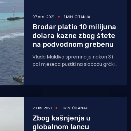
07 pro. 2021
1 MIN. ČITANJA
Brodar platio 10 milijuna
dolara kazne zbog štete
na podvodnom grebenu
Vlada Maldiva spremna je nakon 3 i
pol mjeseca pustiti na slobodu grčki
bulker koji je zadržala nakon što se
23 lis. 2021
1 MIN. ČITANJA
Zbog kašnjenja u
globalnom lancu