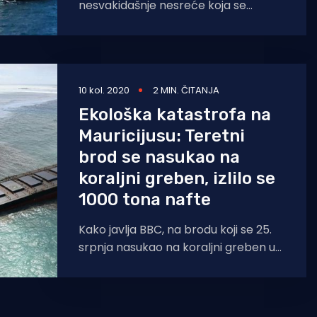
nesvakidašnje nesreće koja se
dogodila u četvrtak ujutro u blizini
turske obale, kada je 139
10 kol. 2020
2 MIN. ČITANJA
Ekološka katastrofa na
Mauricijusu: Teretni
brod se nasukao na
koraljni greben, izlilo se
1000 tona nafte
Kako javlja BBC, na brodu koji se 25.
srpnja nasukao na koraljni greben u
Indijskom oceanu kod Mauricijusa
pojavile su