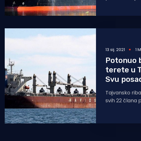
terete, kojeg 
nakon dojave 
13 sij. 2021
1 
Potonuo 
terete u 
Svu posad
Tajvansko ribar
svih 22 člana 
prijevoz rasut
zastavom Pan