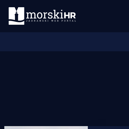
Početna
Morski plus
Morski TV
Obala
Otoci
Turizam i nautika