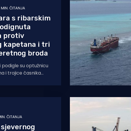
 MIN. ČITANJA
ra s ribarskim
odignuta
 protiv
 kapetana i tri
teretnog broda
ti podigle su optužnicu
a i trojice časnika
 terete koji se prošli
 s
MIN. ČITANJA
 sjevernog