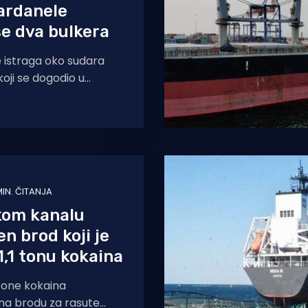
ardanele
se dva bulkera
je istraga oko sudara
koji se dogodio u
 blizini sjevernog ulaza
MIN. ČITANJA
kom kanalu
en brod koji je
1,1 tonu kokaina
tone kokaina
na brodu za rasute