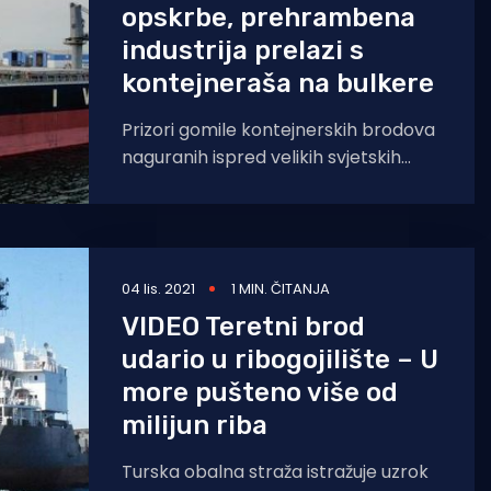
opskrbe, prehrambena
industrija prelazi s
kontejneraša na bulkere
Prizori gomile kontejnerskih brodova
naguranih ispred velikih svjetskih
luka, što je dovelo do kašnjenja u
globalnom lancu opskrbe navelo je
04 lis. 2021
1 MIN. ČITANJA
VIDEO Teretni brod
udario u ribogojilište – U
more pušteno više od
milijun riba
Turska obalna straža istražuje uzrok