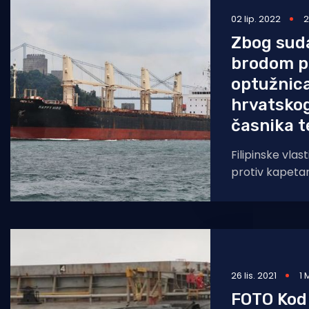
02 lip. 2022
2
Pomorstvo
Zbog suda
Ribolov
brodom p
Ekologija
optužnica
hrvatskog
Tradicija i kultura
časnika 
Filipinske vlas
protiv kapetan
broda za rasute
tjedan sudario
26 lis. 2021
1 
FOTO Kod