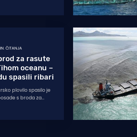
su francuske službe
presrele u
MIN. ČITANJA
brod za rasute
Tihom oceanu –
u spasili ribari
sko plovilo spasilo je
posade s broda za
ih tereta pod
ame Yong Feng,