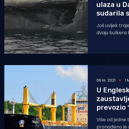
ulaza u D
sudarila 
Još uvijek tra
dvaju bulkera 
subotu ujutro u
u tjesnac
06 lis. 2021
1 
U Engles
zaustavlj
prevozio 
Više od jedne 
pronađeno je 