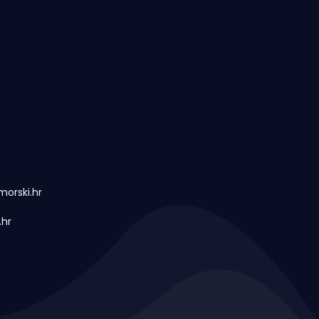
orski.hr
.hr