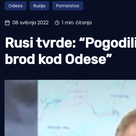
Odesa
Rusija
Pomorstvo
Pomorstvo
Ribolov
08 svibnja 2022
1 min. čitanja
Ekologija
Rusi tvrde: “Pogodil
Tradicija i kultura
brod kod Odese”