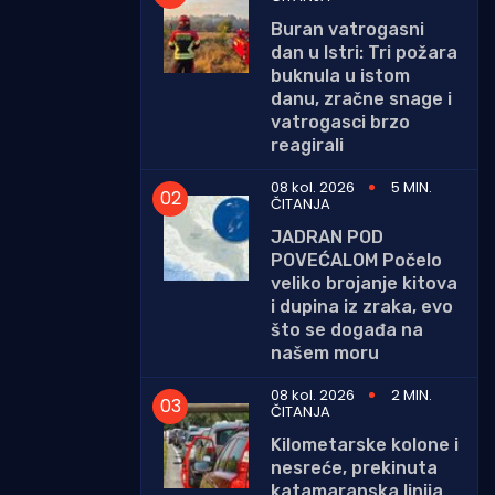
Buran vatrogasni
dan u Istri: Tri požara
buknula u istom
danu, zračne snage i
vatrogasci brzo
reagirali
08 kol. 2026
5 MIN.
ČITANJA
JADRAN POD
POVEĆALOM Počelo
veliko brojanje kitova
i dupina iz zraka, evo
što se događa na
našem moru
08 kol. 2026
2 MIN.
ČITANJA
Kilometarske kolone i
nesreće, prekinuta
katamaranska linija