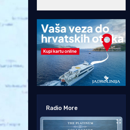
Radio More