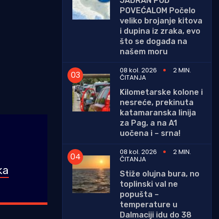
JADRAN POD
POVEĆALOM Počelo
veliko brojanje kitova
i dupina iz zraka, evo
što se događa na
našem moru
08 kol. 2026
2 MIN.
ČITANJA
Kilometarske kolone i
nesreće, prekinuta
katamaranska linija
za Pag, a na A1
uočena i – srna!
08 kol. 2026
2 MIN.
ČITANJA
ka
Stiže olujna bura, no
toplinski val ne
popušta –
temperature u
Dalmaciji idu do 38