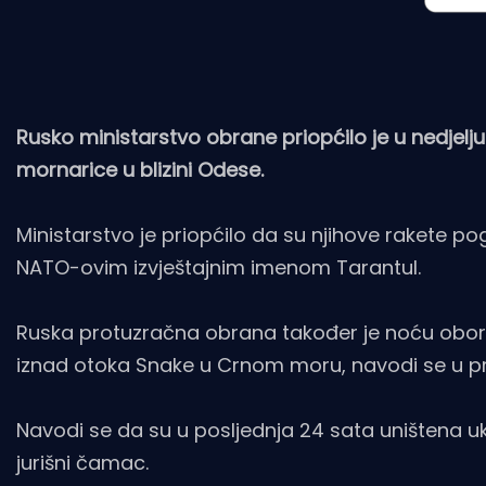
Rusko ministarstvo obrane priopćilo je u nedjelj
mornarice u blizini Odese.
Ministarstvo je priopćilo da su njihove rakete pog
NATO-ovim izvještajnim imenom Tarantul.
Ruska protuzračna obrana također je noću obori
iznad otoka Snake u Crnom moru, navodi se u pr
Navodi se da su u posljednja 24 sata uništena uku
jurišni čamac.