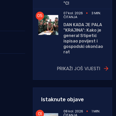
°C!
07 kol. 2026
3 MIN.
ČITANJA
DAN KADA JE PALA
"KRAJINA": Kako je
general Stipetić
ispisao povijest i
gospodski okončao
rat
PRIKAŽI JOŠ VIJESTI
Istaknute objave
08 kol. 2026
1 MIN.
ČITANJA