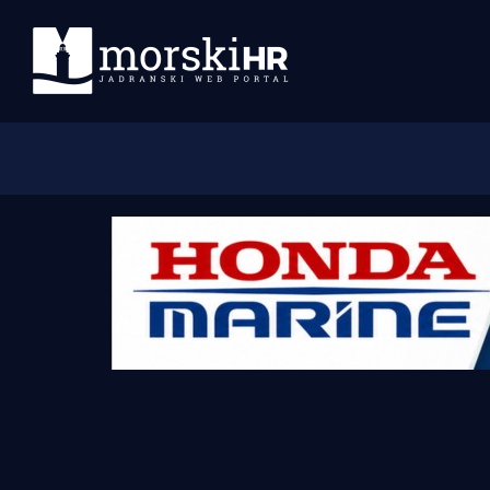
Početna
Morski plus
Morski TV
Obala
Otoci
Turizam i nautika