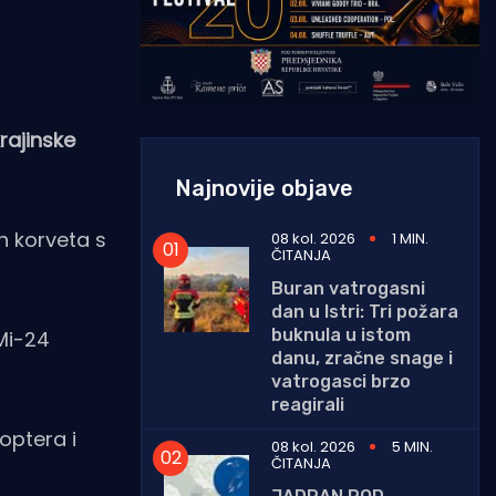
rajinske
Najnovije objave
ih korveta s
08 kol. 2026
1 MIN.
ČITANJA
Buran vatrogasni
dan u Istri: Tri požara
buknula u istom
Mi-24
danu, zračne snage i
vatrogasci brzo
reagirali
optera i
08 kol. 2026
5 MIN.
ČITANJA