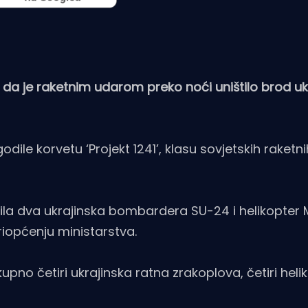
u da je raketnim udarom preko noći uništilo brod uk
odile korvetu ‘Projekt 1241’, klasu sovjetskih raketn
la dva ukrajinska bombardera SU-24 i helikopter 
iopćenju ministarstva.
pno četiri ukrajinska ratna zrakoplova, četiri helik