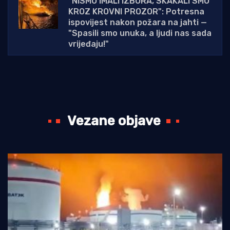
"NISMO IMALI IZBORA, SKAKALI SMO
KROZ KROVNI PROZOR": Potresna
ispovijest nakon požara na jahti —
"Spasili smo unuka, a ljudi nas sada
vrijeđaju!"
Vezane objave