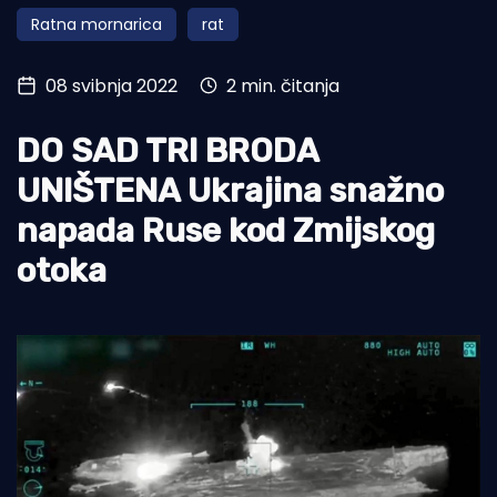
Ratna mornarica
rat
Turizam i nautika
Pomorstvo
08 svibnja 2022
2 min. čitanja
Ribolov
DO SAD TRI BRODA
Ekologija
UNIŠTENA Ukrajina snažno
Tradicija i kultura
napada Ruse kod Zmijskog
otoka