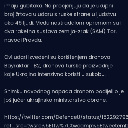
imaju gubitaka. No procjenjuju da je ukupni
broj žrtava u udaru s ruske strane u ljudstvu
oko 46 ljudi. Među nastradalom opremom su i
dva raketna sustava zemlja-zrak (SAM) Tor,
navodi Pravda.
Ovi udari izvedeni su korištenjem dronova
Bayraktar TB2, dronova turske proizvodnje
koje Ukrajina intenzivno koristi u sukobu.
Snimku navodnog napada dronom podijelilo je
još jučer ukrajinsko ministarstvo obrane.
https://twitter.com/DefenceU/status/1522927
ref_src=twsrc%5Etfw%7Ctwcamp%5Etweetembe