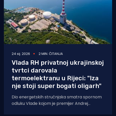
24 sij. 2026
2 MIN. ČITANJA
Vlada RH privatnoj ukrajinskoj
tvrtci darovala
termoelektranu u Rijeci: "Iza
nje stoji super bogati oligarh"
Dio energetskih stručnjaka smatra spornom
odluku Vlade kojom je premijer Andrej
Plenković 8. siječnja odlučio dvije ugašene