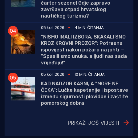
čarter sezone! Gdje zapravo
završava otpad hrvatskog
nautičkog turizma?
05 kol. 2026
4 MIN. ČITANJA
"NISMO IMALI IZBORA, SKAKALI SMO
KROZ KROVNI PROZOR": Potresna
ispovijest nakon požara na jahti —
"Spasili smo unuka, a ljudi nas sada
vrijeđaju!"
05 kol. 2026
10 MIN. ČITANJA
KAD NADZOR KASNI, A "MORE NE
ČEKA": Lučke kapetanije i ispostave
između sigurnosti plovidbe i zaštite
pomorskog dobra
PRIKAŽI JOŠ VIJESTI