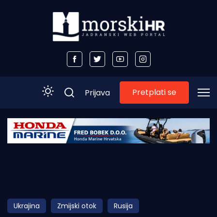
Pretplati se
Prijava
Početna
Morski plus
Morski TV
Obala
Ukrajina
Zmijski otok
Rusija
Otoci