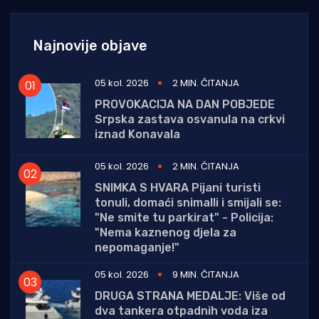
Najnovije objave
05 kol. 2026
2 MIN. ČITANJA
PROVOKACIJA NA DAN POBJEDE
Srpska zastava osvanula na crkvi
iznad Konavala
05 kol. 2026
2 MIN. ČITANJA
SNIMKA S HVARA Pijani turisti
tonuli, domaći snimalli i smijali se:
"Ne smite tu parkirat" - Policija:
"Nema kaznenog djela za
nepomaganje!"
05 kol. 2026
9 MIN. ČITANJA
DRUGA STRANA MEDALJE: Više od
dva tankera otpadnih voda iza