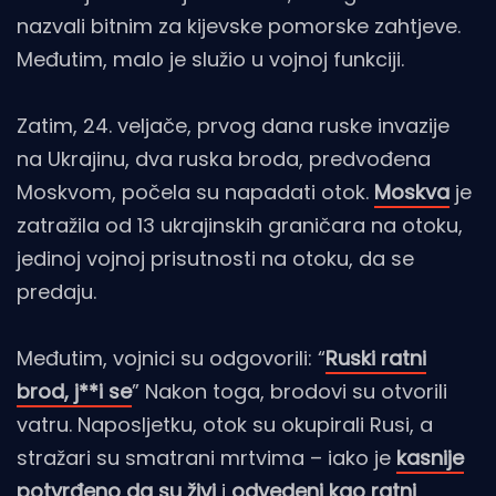
nazvali bitnim za kijevske pomorske zahtjeve.
Međutim, malo je služio u vojnoj funkciji.
Zatim, 24. veljače, prvog dana ruske invazije
na Ukrajinu, dva ruska broda, predvođena
Moskvom, počela su napadati otok.
Moskva
je
zatražila od 13 ukrajinskih graničara na otoku,
jedinoj vojnoj prisutnosti na otoku, da se
predaju.
Međutim, vojnici su odgovorili: “
Ruski ratni
brod, j**i se
” Nakon toga, brodovi su otvorili
vatru. Naposljetku, otok su okupirali Rusi, a
stražari su smatrani mrtvima – iako je
kasnije
potvrđeno da su živi
i
odvedeni kao ratni