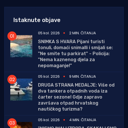
Istaknute objave
05 kol. 2026
2 MIN. ČITANJA
SNIMKA S HVARA Pijani turisti
tonuli, domaći snimalli i smijali se:
"Ne smite tu parkirat" - Policija:
"Nema kaznenog djela za
nepomaganje!"
05 kol. 2026
9 MIN. ČITANJA
DRUGA STRANA MEDALJE: Više od
dva tankera otpadnih voda iza
čarter sezone! Gdje zapravo
završava otpad hrvatskog
nautičkog turizma?
05 kol. 2026
4 MIN. ČITANJA