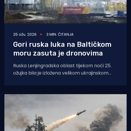
25 ožu. 2026
3 MIN. ČITANJA
Gori ruska luka na Baltičkom
moru zasuta je dronovima
Ruska Lenjingradska oblast tijekom noći 25.
ožujka bila je izložena velikom ukrajinskom
napadu dronovima, pri čemu je nanesena
velika šteta