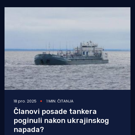
termoelektrane – onu u
18 pro. 2025
1 MIN. ČITANJA
Članovi posade tankera
poginuli nakon ukrajinskog
napada?