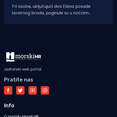
Tri osobe, uključujući dva člana posade
teretnog broda, poginule su u noćnim
napadima ukrajinskih dronova na rusku luku
Rostov na
Jadranski web portal
Pratite nas
Info
O portalu Morski.HR