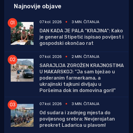
Najnovije objave
07 kol. 2026
3 MIN. ČITANJA
DAN KADA JE PALA "KRAJINA": Kako
je general Stipetić ispisao povijest i
gospodski okončao rat
07 kol. 2026
2 MIN. ČITANJA
SARAJLIJA ZGROŽEN KRAJNOSTIMA
U MAKARSKOJ: "Ja sam bježao u
poderanim farmerkama, a
ukrajinski tajkuni divljaju u
Poršeima dok im domovina gori!"
07 kol. 2026
3 MIN. ČITANJA
Od sudara i zadnjeg mjesta do
povijesnog srebra: Nevjerojatan
preokret Lađarica u plavom!