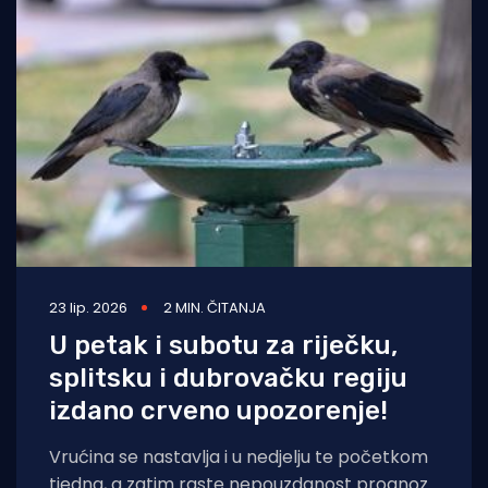
23 lip. 2026
2 MIN. ČITANJA
U petak i subotu za riječku,
splitsku i dubrovačku regiju
izdano crveno upozorenje!
Vrućina se nastavlja i u nedjelju te početkom
tjedna, a zatim raste nepouzdanost prognoze