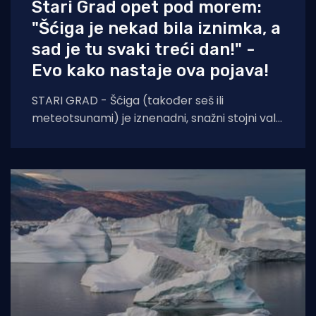
Stari Grad opet pod morem:
"Šćiga je nekad bila iznimka, a
sad je tu svaki treći dan!" -
Evo kako nastaje ova pojava!
STARI GRAD - Šćiga (također seš ili
meteotsunami) je iznenadni, snažni stojni val
u moru koji uzrokuje naglo dizanje i spuštanje