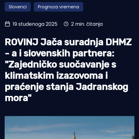
Slovenci
Prognoza vremena
Turizam i nautika
Pomorstvo
19 studenoga 2025
2 min. čitanja
Ribolov
ROVINJ Jača suradnja DHMZ
Ekologija
- a i slovenskih partnera:
Tradicija i kultura
"Zajedničko suočavanje s
klimatskim izazovoma i
praćenje stanja Jadranskog
mora"