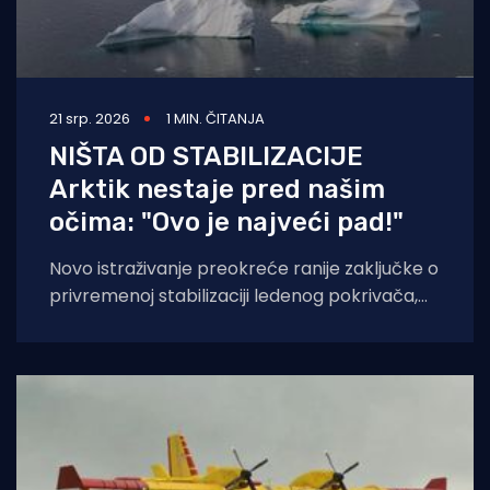
21 srp. 2026
1 MIN. ČITANJA
NIŠTA OD STABILIZACIJE
Arktik nestaje pred našim
očima: "Ovo je najveći pad!"
Novo istraživanje preokreće ranije zaključke o
privremenoj stabilizaciji ledenog pokrivača,
piše The Guardian. Prethodno istraživanje,
objavljeno prošlog ljeta, pokazalo je