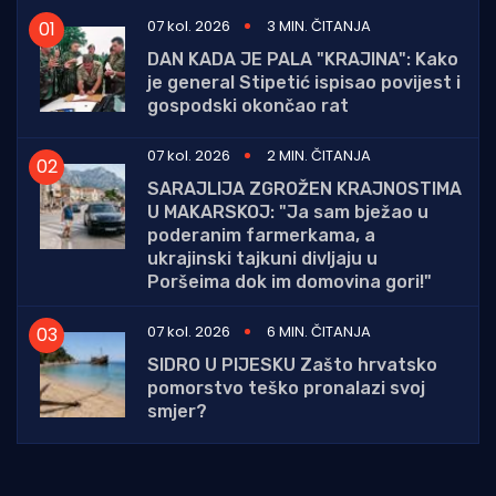
07 kol. 2026
3 MIN. ČITANJA
DAN KADA JE PALA "KRAJINA": Kako
je general Stipetić ispisao povijest i
gospodski okončao rat
07 kol. 2026
2 MIN. ČITANJA
SARAJLIJA ZGROŽEN KRAJNOSTIMA
U MAKARSKOJ: "Ja sam bježao u
poderanim farmerkama, a
ukrajinski tajkuni divljaju u
Poršeima dok im domovina gori!"
07 kol. 2026
6 MIN. ČITANJA
SIDRO U PIJESKU Zašto hrvatsko
pomorstvo teško pronalazi svoj
smjer?