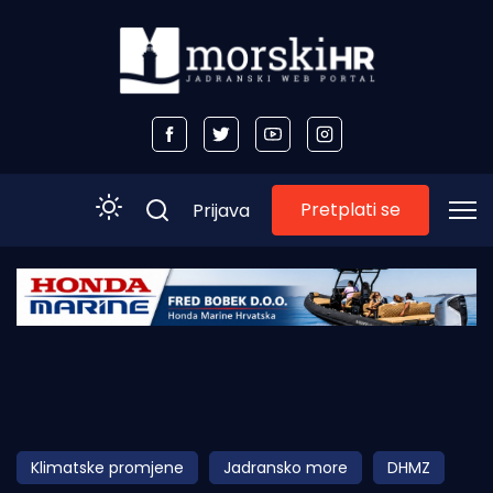
Pretplati se
Prijava
Početna
Morski plus
Morski TV
Obala
Klimatske promjene
Jadransko more
DHMZ
Otoci