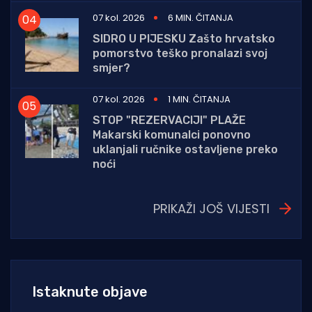
07 kol. 2026
6 MIN. ČITANJA
SIDRO U PIJESKU Zašto hrvatsko
pomorstvo teško pronalazi svoj
smjer?
07 kol. 2026
1 MIN. ČITANJA
STOP "REZERVACIJI" PLAŽE
Makarski komunalci ponovno
uklanjali ručnike ostavljene preko
noći
PRIKAŽI JOŠ VIJESTI
Istaknute objave