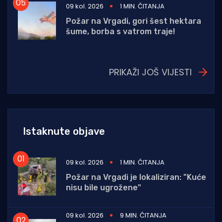
09 kol. 2026
1 MIN. ČITANJA
Požar na Vrgadi, gori šest hektara
šume, borba s vatrom traje!
PRIKAŽI JOŠ VIJESTI
Istaknute objave
09 kol. 2026
1 MIN. ČITANJA
Požar na Vrgadi je lokaliziran: "Kuće
nisu bile ugrožene"
09 kol. 2026
9 MIN. ČITANJA