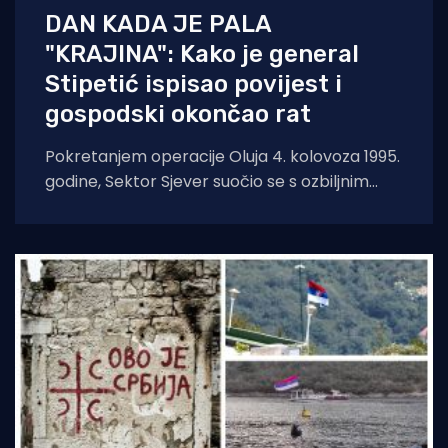
DAN KADA JE PALA
"KRAJINA": Kako je general
Stipetić ispisao povijest i
gospodski okončao rat
Pokretanjem operacije Oluja 4. kolovoza 1995.
godine, Sektor Sjever suočio se s ozbiljnim
zastojima pod početnim zapovijedanjem, što
je stvorilo