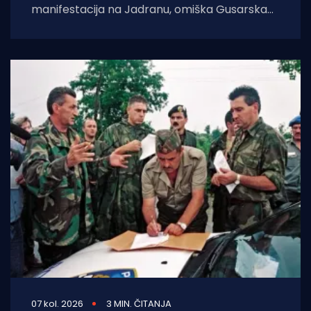
manifestacija na Jadranu, omiška Gusarska
bitka, službeno se vraća na velika vrata.
Nakon višegodišnje stanke koja
07 kol. 2026
3 MIN. ČITANJA