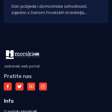
Dan pobjede i domovinske zahvalnosti,
zajedno s Danom hrvatskih branitelja,
obilježava se svake godine 5. kolovoza u
Hrvatskoj kao državni
Jadranski web portal
Pratite nas
Info
O portalu Morski.HR