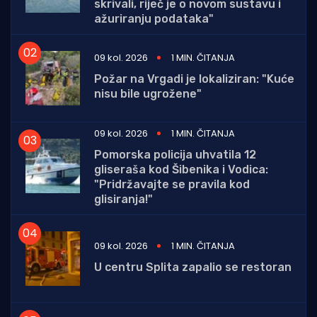
skrivali, riječ je o novom sustavu i
ažuriranju podataka"
09 kol. 2026
1 MIN. ČITANJA
Požar na Vrgadi je lokaliziran: "Kuće
nisu bile ugrožene"
09 kol. 2026
1 MIN. ČITANJA
Pomorska policija uhvatila 12
gliseraša kod Šibenika i Vodica:
"Pridržavajte se pravila kod
glisiranja!"
09 kol. 2026
1 MIN. ČITANJA
U centru Splita zapalio se restoran