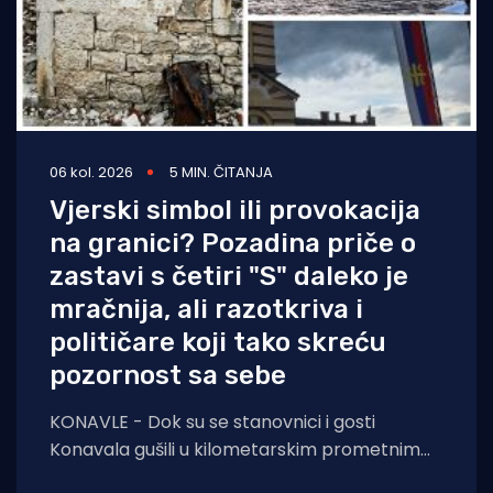
06 kol. 2026
5 MIN. ČITANJA
Vjerski simbol ili provokacija
na granici? Pozadina priče o
zastavi s četiri "S" daleko je
mračnija, ali razotkriva i
političare koji tako skreću
pozornost sa sebe
KONAVLE - Dok su se stanovnici i gosti
Konavala gušili u kilometarskim prometnim
čepovima na jedinoj lokalnoj cesti, načelniku