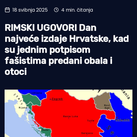
18 svibnja 2025
4 min. čitanja
Turizam i nautika
Pomorstvo
RIMSKI UGOVORI Dan
Ribolov
najveće izdaje Hrvatske, kad
su jednim potpisom
Ekologija
fašistima predani obala i
Tradicija i kultura
otoci