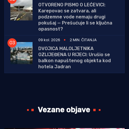
OTVORENO PISMO O LEĆEVICI:
Karepovac se zatvara, ali
podzemne vode nemaju drugi
pokušaj — Prešućuje li se ključna
opasnost?
09 kol. 2026
2 MIN. ČITANJA
DVOJICA MALOLJETNIKA
OZLIJEĐENA U RIJECI: Urušio se
balkon napuštenog objekta kod
hotela Jadran
Vezane objave