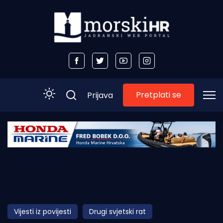
Pretplati se
Prijava
Početna
Morski plus
Morski TV
Obala
Vijesti iz povijesti
Drugi svjetski rat
Otoci