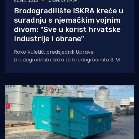
02 srp. 2026
2 MIN. ČITANJA
Brodogradilište ISKRA kreće u
suradnju s njemačkim vojnim
divom: "Sve u korist hrvatske
industrije i obrane"
Roko Vuletić, predsjednik Uprave
brodogradilišta Iskra te brodogradilišta 3. Maj
koje je "Iskra" kupila, s predstavnicima je
njemačkog