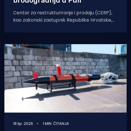
brodogradnju u Puli"
Centar za restrukturiranje i prodaju (CERP),
kao zakonski zastupnik Republike Hrvatske,
objavio je u četvrtak javni poziv za
prikupljanje obvezujućih
18 lip. 2026
1 MIN. ČITANJA