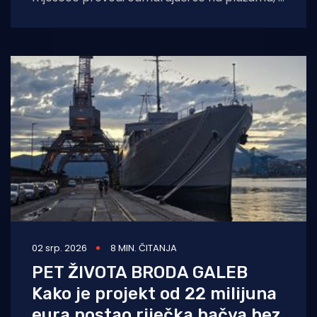
radionicama i na navozima Tehničke škole
Rijeka
02 srp. 2026
8 MIN. ČITANJA
PET ŽIVOTA BRODA GALEB
Kako je projekt od 22 milijuna
eura postao riječka bačva bez