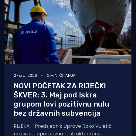
Turizam i nautika
Pomorstvo
Ribolov
Ekologija
Tradicija i kultura
27 srp. 2026
2 MIN. ČITANJA
NOVI POČETAK ZA RIJEČKI
ŠKVER: 3. Maj pod Iskra
grupom lovi pozitivnu nulu
bez državnih subvencija
RIJEKA - Predsjednik Uprave Roko Vuletić
najavio je operativno restrukturiranje,