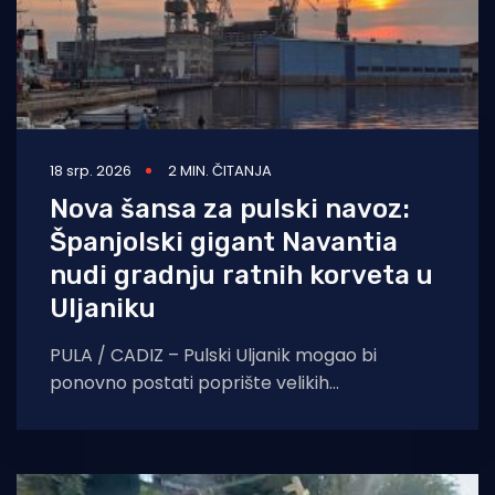
18 srp. 2026
2 MIN. ČITANJA
Nova šansa za pulski navoz:
Španjolski gigant Navantia
nudi gradnju ratnih korveta u
Uljaniku
PULA / CADIZ – Pulski Uljanik mogao bi
ponovno postati poprište velikih
brodograđevnih projekata. Uljanik
brodogradnja potpisala je memorandum o
razumijevanju sa