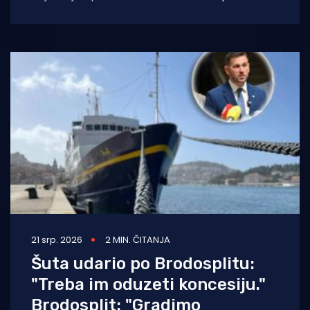
racionalizaciju troškova i borbu za nove
ugovore. Bez pomiša države, cilj
21 srp. 2026
2 MIN. ČITANJA
Šuta udario po Brodosplitu:
"Treba im oduzeti koncesiju."
Brodosplit: "Gradimo