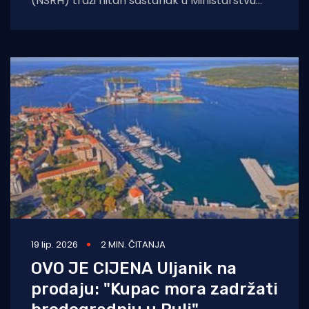
(NSRH) traži hitan sastanak u Ministarstvu
gospodarstva. Upozoravaju na neizvjesnost
radnih mjesta, niske osnovne plaće
19 lip. 2026
2 MIN. ČITANJA
OVO JE CIJENA Uljanik na
prodaju: "Kupac mora zadržati