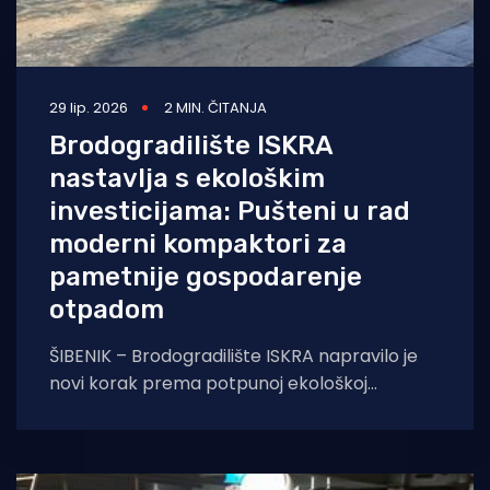
29 lip. 2026
2 MIN. ČITANJA
Brodogradilište ISKRA
nastavlja s ekološkim
investicijama: Pušteni u rad
moderni kompaktori za
pametnije gospodarenje
otpadom
ŠIBENIK – Brodogradilište ISKRA napravilo je
novi korak prema potpunoj ekološkoj
održivosti i modernizaciji poslovanja. U sklopu
kontinuiranih ulaganja u rješenja