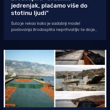
jedrenjak, plaćamo više do
stotinu ljudi"
Šuta je rekao kako je sadašnji model
poslovanja Brodosplita neprihvatljiv te da je
zbog dugotrajnog predstečajnog postupka
grad izgubio milijune