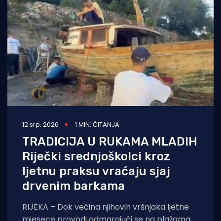
12 srp. 2026
1 MIN. ČITANJA
TRADICIJA U RUKAMA MLADIH
Riječki srednjoškolci kroz
ljetnu praksu vraćaju sjaj
drvenim barkama
RIJEKA – Dok većina njihovih vršnjaka ljetne
mjesece provodi odmarajući se na plažama, u