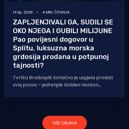
14 lip. 2026
4 MIN. ČITANJA
ZAPLJENJIVALI GA, SUDILI SE
OKO NJEGA I GUBILI MILIJUNE
Pao povijesni dogovor u
Splitu, luksuzna morska
grdosija prodana u potpunoj
tajnosti?
Tvrtka Brodosplit konačno je uspjela prodati
svoj ponos – jedrenjak Golden Horizon,
doznaje neslužbeno Jutarnji list. Prema
dostupnim informacijama, jedrenjak je
VIŠE OBJAVA