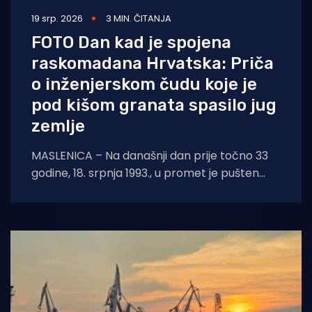
19 srp. 2026
3 MIN. ČITANJA
FOTO Dan kad je spojena
raskomadana Hrvatska: Priča
o inženjerskom čudu koje je
pod kišom granata spasilo jug
zemlje
MASLENICA – Na današnji dan prije točno 33
godine, 18. srpnja 1993., u promet je pušten
legendarni pontonski most u Maslenici.