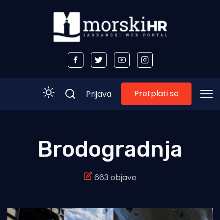
Pretplati se
Prijava
Početna
Brodogradnja
Morski plus
663 objave
Morski TV
Obala
Otoci