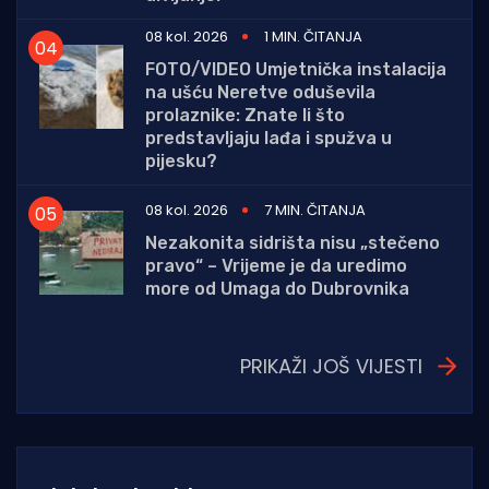
08 kol. 2026
1 MIN. ČITANJA
FOTO/VIDEO Umjetnička instalacija
na ušću Neretve oduševila
prolaznike: Znate li što
predstavljaju lađa i spužva u
pijesku?
08 kol. 2026
7 MIN. ČITANJA
Nezakonita sidrišta nisu „stečeno
pravo“ – Vrijeme je da uredimo
more od Umaga do Dubrovnika
PRIKAŽI JOŠ VIJESTI