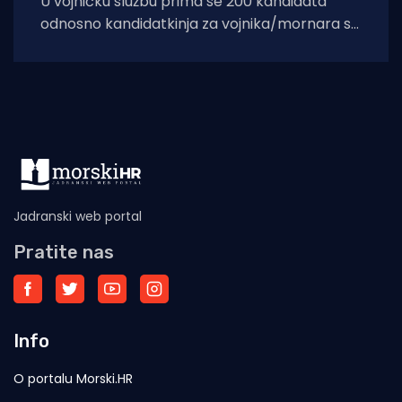
U vojničku službu prima se 200 kandidata
odnosno kandidatkinja za vojnika/mornara s
početkom službe 14. lipnja 2022. Ministarstvo
obrane
Jadranski web portal
Pratite nas
Info
O portalu Morski.HR