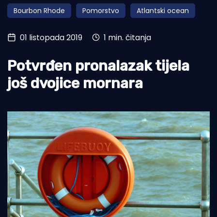
Bourbon Rhode
Pomorstvo
Atlantski ocean
Turizam i nautika
Pomorstvo
01 listopada 2019
1 min. čitanja
Ribolov
Potvrđen pronalazak tijela
Ekologija
još dvojice mornara
Tradicija i kultura