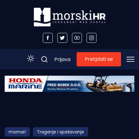
Pretplati se
Prijava
Početna
Morski plus
Morski TV
Obala
mornari
Traganje i spašavanje
Otoci