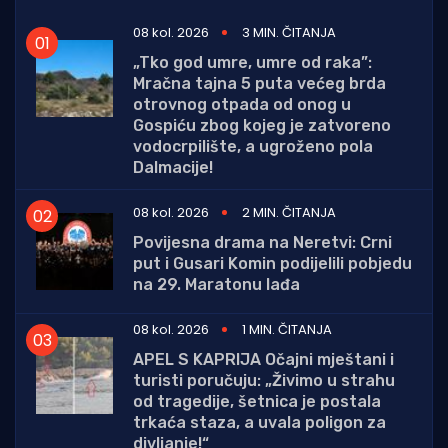
08 kol. 2026
3 MIN. ČITANJA
„Tko god umre, umre od raka”:
Mračna tajna 5 puta većeg brda
otrovnog otpada od onog u
Gospiću zbog kojeg je zatvoreno
vodocrpilište, a ugroženo pola
Dalmacije!
08 kol. 2026
2 MIN. ČITANJA
Povijesna drama na Neretvi: Crni
put i Gusari Komin podijelili pobjedu
na 29. Maratonu lađa
08 kol. 2026
1 MIN. ČITANJA
APEL S KAPRIJA Očajni mještani i
turisti poručuju: „Živimo u strahu
od tragedije, šetnica je postala
trkaća staza, a uvala poligon za
divljanje!“