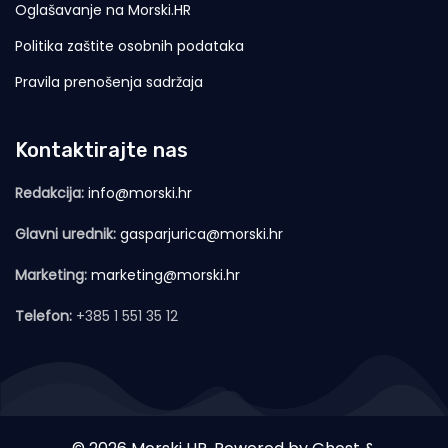
Oglašavanje na Morski.HR
Politika zaštite osobnih podataka
Pravila prenošenja sadržaja
Kontaktirajte nas
Redakcija:
info@morski.hr
Glavni urednik:
gasparjurica@morski.hr
Marketing:
marketing@morski.hr
Telefon:
+385 1 551 35 12