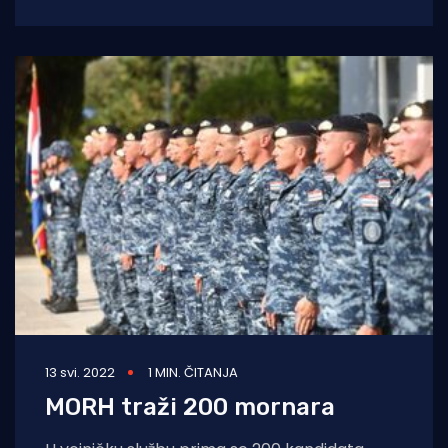
sačinjavali prvu austrougarsku polarnu
ekspediciju na
13 svi. 2022
1 MIN. ČITANJA
MORH traži 200 mornara