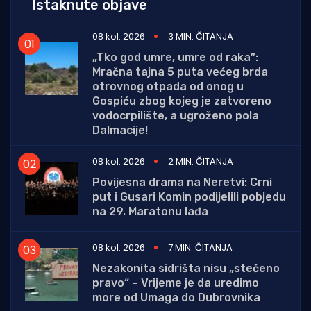
Istaknute objave
08 kol. 2026
3 MIN. ČITANJA
„Tko god umre, umre od raka”:
Mračna tajna 5 puta većeg brda
otrovnog otpada od onog u
Gospiću zbog kojeg je zatvoreno
vodocrpilište, a ugroženo pola
Dalmacije!
08 kol. 2026
2 MIN. ČITANJA
Povijesna drama na Neretvi: Crni
put i Gusari Komin podijelili pobjedu
na 29. Maratonu lađa
08 kol. 2026
7 MIN. ČITANJA
Nezakonita sidrišta nisu „stečeno
pravo“ – Vrijeme je da uredimo
more od Umaga do Dubrovnika