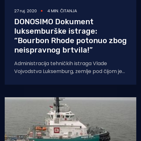
27 ruj. 2020
4 MIN. ČITANJA
DONOSIMO Dokument
luksemburške istrage:
“Bourbon Rhode potonuo zbog
neispravnog brtvila!”
Administracija tehničkih istraga Vlade
Vojvodstva Luksemburg, zemlje pod čijom je
zastavom plovio potonuli tegljač Bourbon
Rhode, objavila je dokument s