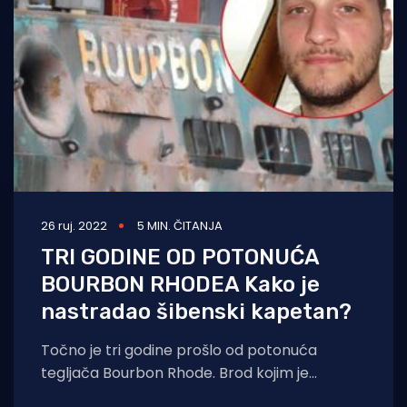
Turizam i nautika
Pomorstvo
Ribolov
Ekologija
Tradicija i kultura
26 ruj. 2022
5 MIN. ČITANJA
TRI GODINE OD POTONUĆA
BOURBON RHODEA Kako je
nastradao šibenski kapetan?
Točno je tri godine prošlo od potonuća
tegljača Bourbon Rhode. Brod kojim je
zapovijedao šibenski kapetan Dino Miškić,