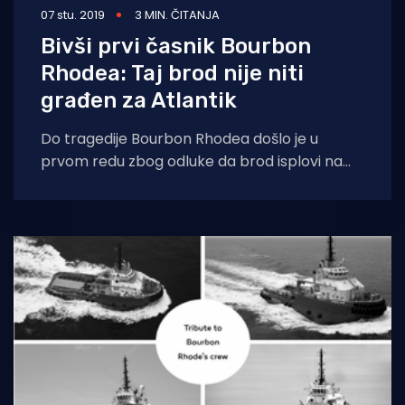
07 stu. 2019
3 MIN. ČITANJA
Bivši prvi časnik Bourbon
Rhodea: Taj brod nije niti
građen za Atlantik
Do tragedije Bourbon Rhodea došlo je u
prvom redu zbog odluke da brod isplovi na
putovanje preko Atlantika. Čak i