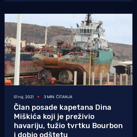
zahvatio je
01 ruj. 2021
3 MIN. ČITANJA
Član posade kapetana Dina
Miškića koji je preživio
havariju, tužio tvrtku Bourbon
i dobio odštetu