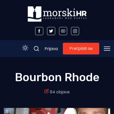
Pretplati se
Prijava
Početna
Bourbon Rhode
Morski plus
64 objave
Morski TV
Obala
Otoci