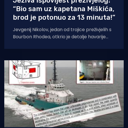
Jeziva ispovijest preživjelog:
“Bio sam uz kapetana Miškića,
brod je potonuo za 13 minuta!”
Jevgenij Nikolov, jedan od trojice preživjelih s
Bourbon Rhodea, otkrio je detalje havarije
broda šibenskoga kapetana u rujnu 2019.
Motori