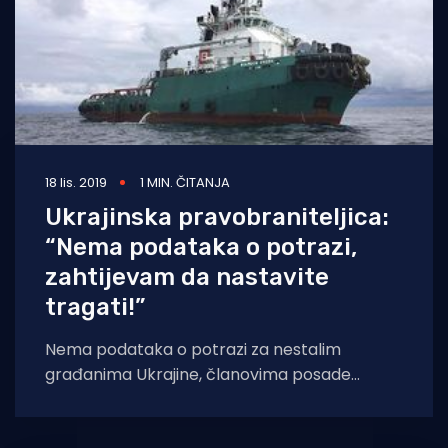
18 lis. 2019
1 MIN. ČITANJA
Ukrajinska pravobraniteljica:
“Nema podataka o potrazi,
zahtijevam da nastavite
tragati!”
Nema podataka o potrazi za nestalim
građanima Ukrajine, članovima posade
Bourbon Rhode izgubljenim tijekom potonuća
u Atlantskom oceanu tri tjedna.