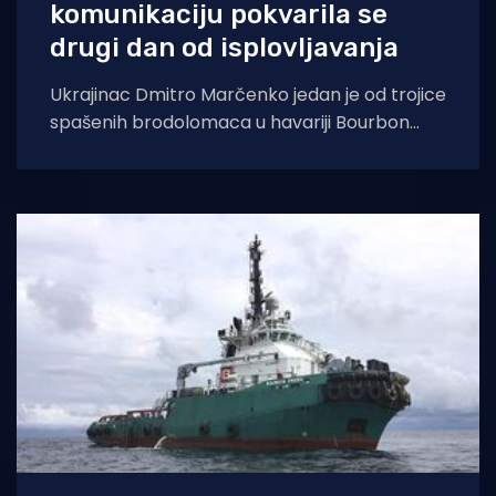
komunikaciju pokvarila se
drugi dan od isplovljavanja
Ukrajinac Dmitro Marčenko jedan je od trojice
spašenih brodolomaca u havariji Bourbon
Rhodea. Njegova žena ispričala je za 24 sata