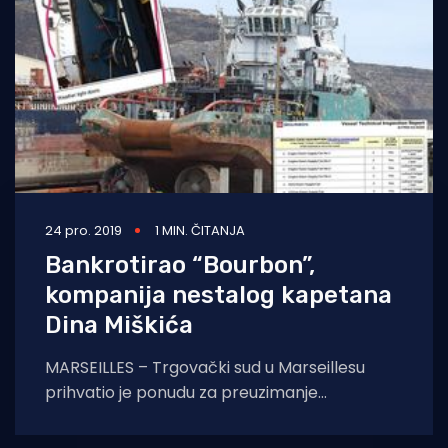
24 pro. 2019
1 MIN. ČITANJA
Bankrotirao “Bourbon”,
kompanija nestalog kapetana
Dina Miškića
MARSEILLES – Trgovački sud u Marseillesu
prihvatio je ponudu za preuzimanje
kompanije Bourbon Corporation od grupacije
francuskih banaka Société phocéenne de