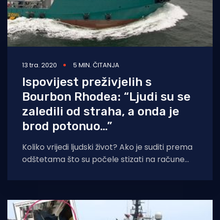
13 tra. 2020
5 MIN. ČITANJA
Ispovijest preživjelih s
Bourbon Rhodea: “Ljudi su se
zaledili od straha, a onda je
brod potonuo…”
Koliko vrijedi ljudski život? Ako je suditi prema
odštetama što su počele stizati na račune
obitelji mornara nestalih u potonuću