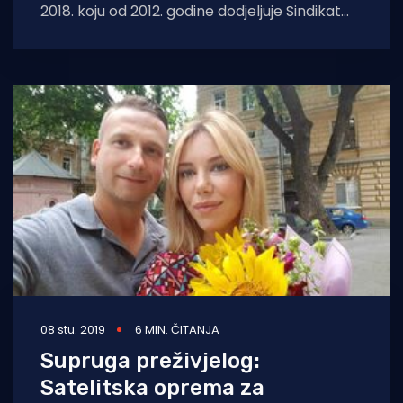
2018. koju od 2012. godine dodjeljuje Sindikat
pomoraca Hrvatske, a o najhrabrijima odlučio
je
08 stu. 2019
6 MIN. ČITANJA
Supruga preživjelog:
Satelitska oprema za