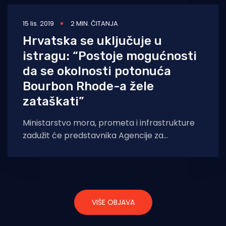
15 lis. 2019
2 MIN. ČITANJA
Hrvatska se uključuje u
istragu: “Postoje mogućnosti
da se okolnosti potonuća
Bourbon Rhode-a žele
zataškati”
Ministarstvo mora, prometa i infrastrukture
zadužit će predstavnika Agencije za
istraživanje nesreća u zračnom, pomorskom i
željezničkom prometu (AIN) da
VIŠE OBJAVA