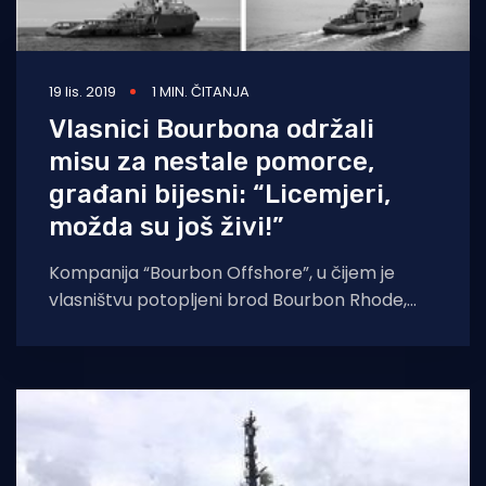
19 lis. 2019
1 MIN. ČITANJA
Vlasnici Bourbona održali
misu za nestale pomorce,
građani bijesni: “Licemjeri,
možda su još živi!”
Kompanija “Bourbon Offshore”, u čijem je
vlasništvu potopljeni brod Bourbon Rhode,
objavila je na Facebooku da su organizirali
misu zadušnicu