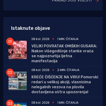
Istaknute objave
08 kol. 2026
1 MIN. ČITANJA
VELIKI POVRATAK OMIŠKIH GUSARA:
Nakon višegodišnje stanke vraća
se najpoznatija ljetna
manifestacija
08 kol. 2026
2 MIN. ČITANJA
KREĆE ČIŠĆENJE NA VIRU! Pomorski
redari u velikoj akciji, vlasnicima
nelegalnih vezova na plovila
dostavljena oštra upozorenja!
08 kol. 2026
1 MIN. ČITANJA