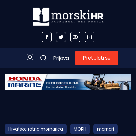
Pretplati se
Prijava
Početna
Morski plus
Morski TV
Obala
Hrvatska ratna mornarica
MORH
mornari
Otoci