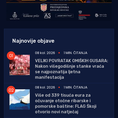
Najnovije objave
08 kol. 2026
1 MIN. ČITANJA
VELIKI POVRATAK OMIŠKIH GUSARA:
Nakon višegodišnje stanke vraća
se najpoznatija ljetna
manifestacija
08 kol. 2026
1 MIN. ČITANJA
Više od 339 tisuća eura za
očuvanje otočne ribarske i
pomorske baštine: FLAG Škoji
otvorio novi natječaj