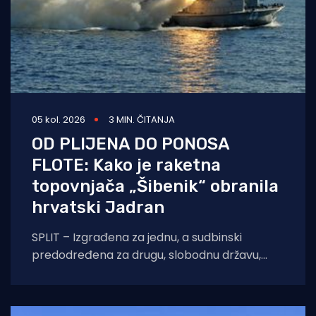
05 kol. 2026
3 MIN. ČITANJA
OD PLIJENA DO PONOSA
FLOTE: Kako je raketna
topovnjača „Šibenik“ obranila
hrvatski Jadran
SPLIT – Izgrađena za jednu, a sudbinski
predodređena za drugu, slobodnu državu,
raketna topovnjača RTOP-21 „Šibenik“ i danas
ponosno siječe