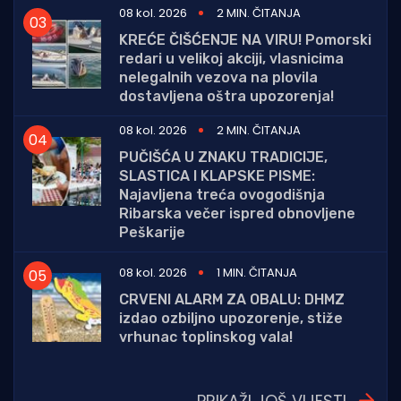
08 kol. 2026
2 MIN. ČITANJA
KREĆE ČIŠĆENJE NA VIRU! Pomorski
redari u velikoj akciji, vlasnicima
nelegalnih vezova na plovila
dostavljena oštra upozorenja!
08 kol. 2026
2 MIN. ČITANJA
PUČIŠĆA U ZNAKU TRADICIJE,
SLASTICA I KLAPSKE PISME:
Najavljena treća ovogodišnja
Ribarska večer ispred obnovljene
Peškarije
08 kol. 2026
1 MIN. ČITANJA
CRVENI ALARM ZA OBALU: DHMZ
izdao ozbiljno upozorenje, stiže
vrhunac toplinskog vala!
PRIKAŽI JOŠ VIJESTI