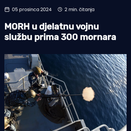
05 prosinca 2024
2 min. čitanja
Turizam i nautika
Pomorstvo
MORH u djelatnu vojnu
Ribolov
službu prima 300 mornara
Ekologija
Tradicija i kultura