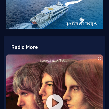
Radio More