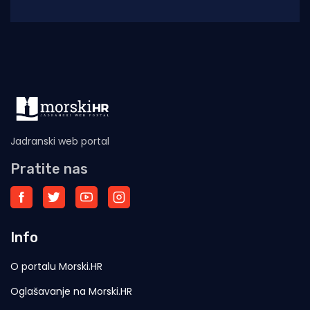
Guardian” održan je u vojnoj luci Lora, u
Jadranski web portal
Pratite nas
Info
O portalu Morski.HR
Oglašavanje na Morski.HR