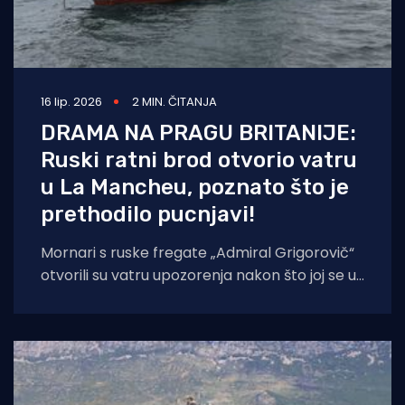
16 lip. 2026
2 MIN. ČITANJA
DRAMA NA PRAGU BRITANIJE:
Ruski ratni brod otvorio vatru
u La Mancheu, poznato što je
prethodilo pucnjavi!
Mornari s ruske fregate „Admiral Grigorovič“
otvorili su vatru upozorenja nakon što joj se u
međunarodnim vodama približilo civilno
plovilo.