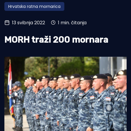
Hrvatska ratna mornarica
Turizam i nautika
Pomorstvo
13 svibnja 2022
1 min. čitanja
Ribolov
MORH traži 200 mornara
Ekologija
Tradicija i kultura