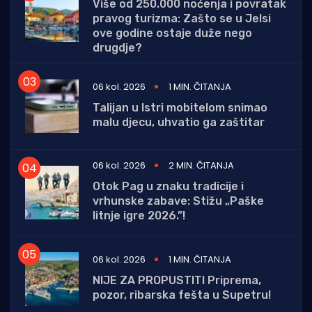
Više od 250.000 noćenja i povratak
pravog turizma: Zašto se u Jelsi
ove godine ostaje duže nego
drugdje?
06 kol. 2026
1 MIN. ČITANJA
Talijan u Istri mobitelom snimao
malu djecu, uhvatio ga zaštitar
06 kol. 2026
2 MIN. ČITANJA
Otok Pag u znaku tradicije i
vrhunske zabave: Stižu „Paške
litnje igre 2026.”!
06 kol. 2026
1 MIN. ČITANJA
NIJE ZA PROPUSTITI Priprema,
pozor, ribarska fešta u Supetru!