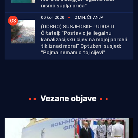
nismo šuplja priča"
06 kol. 2026
2 MIN. ČITANJA
(DOBRO) SUSJEDSKE LUDOSTI
Čitatelj: "Postavio je ilegalnu
kanalizacijsku cijev na mojoj parceli
tik iznad mora!" Optuženi susjed:
"Pojma nemam o toj cijevi"
Vezane objave