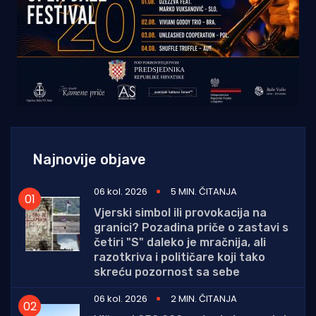
Najnovije objave
06 kol. 2026
5 MIN. ČITANJA
Vjerski simbol ili provokacija na
granici? Pozadina priče o zastavi s
četiri "S" daleko je mračnija, ali
razotkriva i političare koji tako
skreću pozornost sa sebe
06 kol. 2026
2 MIN. ČITANJA