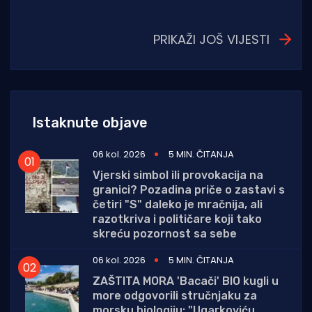
PRIKAŽI JOŠ VIJESTI
Istaknute objave
06 kol. 2026
5 MIN. ČITANJA
Vjerski simbol ili provokacija na
granici? Pozadina priče o zastavi s
četiri "S" daleko je mračnija, ali
razotkriva i političare koji tako
skreću pozornost sa sebe
06 kol. 2026
5 MIN. ČITANJA
ZAŠTITA MORA 'Bacači' BIO kugli u
more odgovorili stručnjaku za
morsku biologiju: "Ugarkoviću,