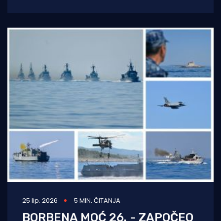
mornarice u znatno skromnijoj i
neuobičajenijoj atmosferi nego prethodnih
godina.
25 lip. 2026
5 MIN. ČITANJA
BORBENA MOĆ 26. - ZAPOČEO