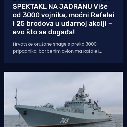
SPEKTAKL NA JADRANU Više
od 3000 vojnika, moćni Rafalei
i 25 brodova u udarnoj akciji –
evo što se događa!
Hrvatske oružane snage s preko 3000
pripadnika, borbenim avionima Rafale i
brodovima HRM-a demonstriraju punu
spremnost i integraciju novih