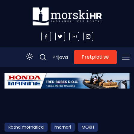
Pretplati se
Prijava
Početna
Morski plus
Morski TV
Obala
Ratna mornarica
mornari
MORH
Otoci