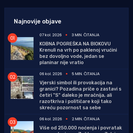
Najnovije objave
07 kol. 2026
3 MIN. ČITANJA
KOBNA POGREŠKA NA BIOKOVU
Krenuli na vrh po paklenoj vrućini
bez dovoljno vode, jedan se
planinar nije vratio
06 kol. 2026
5 MIN. ČITANJA
Vjerski simbol ili provokacija na
granici? Pozadina priče o zastavi s
četiri "S" daleko je mračnija, ali
razotkriva i političare koji tako
skreću pozornost sa sebe
06 kol. 2026
2 MIN. ČITANJA
Više od 250.000 noćenja i povratak