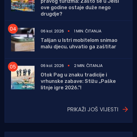
pravog turizma: Zašto se u Jelsi
ove godine ostaje duže nego
drugdje?
06 kol. 2026
1 MIN. ČITANJA
Talijan u Istri mobitelom snimao
malu djecu, uhvatio ga zaštitar
06 kol. 2026
2 MIN. ČITANJA
Otok Pag u znaku tradicije i
vrhunske zabave: Stižu „Paške
litnje igre 2026.”!
PRIKAŽI JOŠ VIJESTI