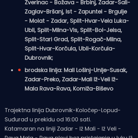
Zverinac - Božava - Brbinj , Zadar-Sali-
Zaglav-Bršanj, Ist - Zapuntel - Brgulje
- Molat - Zadar, Split-Hvar-Vela Luka-
Ubli, Split-Milna-Vis, Split-Bol-Jelsa,
Split-Stari Grad, Split-Rogač-Milna,
Split-Hvar-Korčula, Ubli-Korčula-
Dubrovnik;
brodska linija: Mali Lošinj-Unije-Susak,
Zadar-Preko, Zadar-Mali Iž-Veli Iž-
Mala Rava-Rava , Komiža-Biševo
Trajekt na linija Dubrovnik-Koločep-Lopud-
Suđurađ u prekidu od 16:00 sati.
Katamaran na liniji Zadar - Iž Mali - Iž Veli -
Rava Mala - Rava plovi bez pristajanja u luku Iž