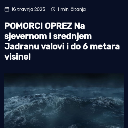
16 travnja 2025
1 min. čitanja
Turizam i nautika
Pomorstvo
POMORCI OPREZ Na
Ribolov
sjevernom i srednjem
Jadranu valovi i do 6 metara
Ekologija
visine!
Tradicija i kultura