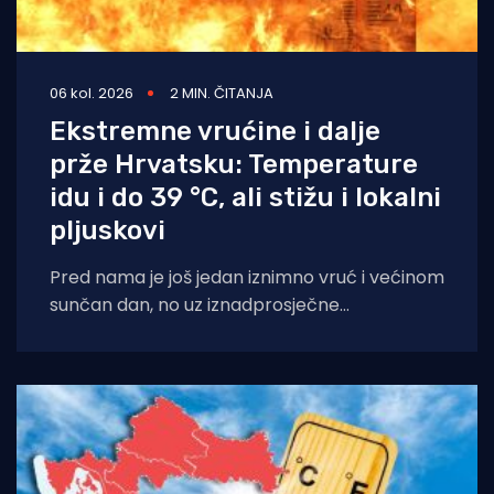
06 kol. 2026
2 MIN. ČITANJA
Ekstremne vrućine i dalje
prže Hrvatsku: Temperature
idu i do 39 °C, ali stižu i lokalni
pljuskovi
Pred nama je još jedan iznimno vruć i većinom
sunčan dan, no uz iznadprosječne
temperature stižu i povremene nestabilnosti
u