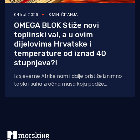
04 kol. 2026
3 MIN. ČITANJA
OMEGA BLOK Stiže novi
toplinski val, a u ovim
dijelovima Hrvatske i
temperature od iznad 40
stupnjeva?!
Iz sjeverne Afrike nam i dalje pristiže iznimno
topla i suha zračna masa koja podiže
temperaturna odstupanja u višim slojevima