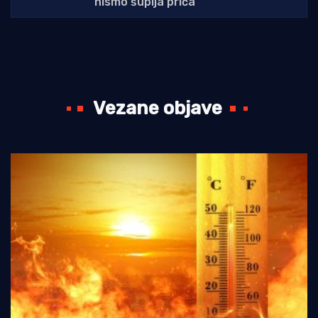
nismo šuplja priča"
Vezane objave