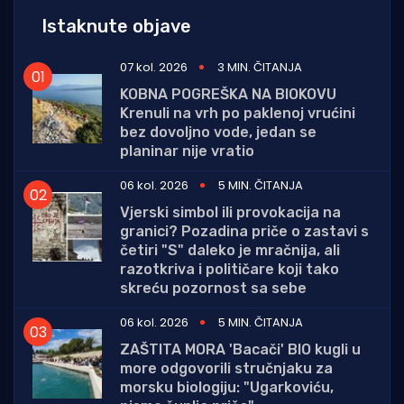
Istaknute objave
07 kol. 2026
3 MIN. ČITANJA
KOBNA POGREŠKA NA BIOKOVU
Krenuli na vrh po paklenoj vrućini
bez dovoljno vode, jedan se
planinar nije vratio
06 kol. 2026
5 MIN. ČITANJA
Vjerski simbol ili provokacija na
granici? Pozadina priče o zastavi s
četiri "S" daleko je mračnija, ali
razotkriva i političare koji tako
skreću pozornost sa sebe
06 kol. 2026
5 MIN. ČITANJA
ZAŠTITA MORA 'Bacači' BIO kugli u
more odgovorili stručnjaku za
morsku biologiju: "Ugarkoviću,