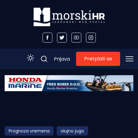
Pretplati se
Prijava
Početna
Morski plus
Morski TV
Obala
Prognoza vremena
olujno jugo
Otoci