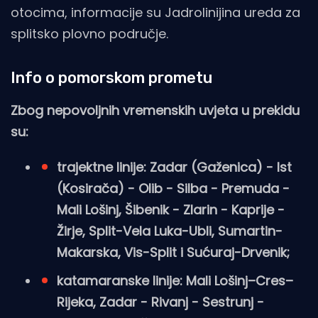
otocima, informacije su Jadrolinijina ureda za
splitsko plovno područje.
Info o pomorskom prometu
Zbog nepovoljnih vremenskih uvjeta u prekidu
su:
trajektne linije: Zadar (Gaženica) - Ist
(Kosirača) - Olib - Silba - Premuda -
Mali Lošinj, Šibenik - Zlarin - Kaprije -
Žirje , Split-Vela Luka-Ubli, Sumartin-
Makarska, Vis-Split i Sućuraj-Drvenik;
katamaranske linije: Mali Lošinj–Cres–
Rijeka, Zadar - Rivanj - Sestrunj -