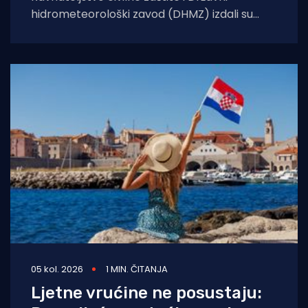
hidrometeorološki zavod (DHMZ) izdali su
upozorenje na toplinski val koji će danas i
sutra zahvatiti
05 kol. 2026
1 MIN. ČITANJA
Ljetne vrućine ne posustaju: