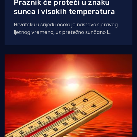
Praznik će proteći u znaku
sunca i visokih temperatura
Hrvatsku u srijedu očekuje nastavak pravog
ljetnog vremena, uz pretežno sunčano i
iznimno vruće vrijeme diljem zemlje, napose
na Jadranu