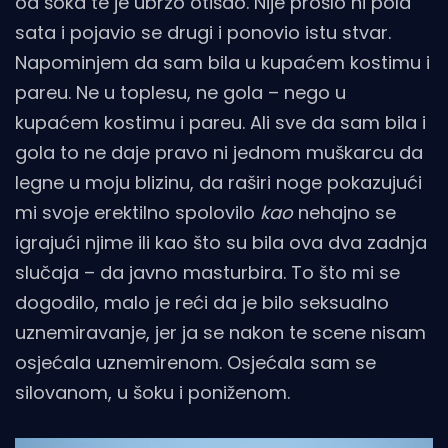
od šoka te je ubrzo otišao. Nije prošlo ni pola
sata i pojavio se drugi i ponovio istu stvar.
Napominjem da sam bila u kupaćem kostimu i
pareu. Ne u toplesu, ne gola – nego u
kupaćem kostimu i pareu. Ali sve da sam bila i
gola to ne daje pravo ni jednom muškarcu da
legne u moju blizinu, da raširi noge pokazujući
mi svoje erektilno spolovilo
kao
nehajno se
igrajući njime ili kao što su bila ova dva zadnja
slučaja – da javno masturbira. To što mi se
dogodilo, malo je reći da je bilo seksualno
uznemiravanje, jer ja se nakon te scene nisam
osjećala uznemirenom. Osjećala sam se
silovanom, u šoku i poniženom.