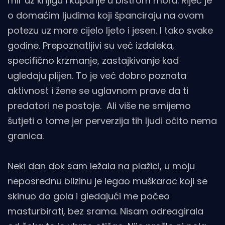
mir uz knjigu i kupanje u bistrom moru. Riječ je
o domaćim ljudima koji španciraju na ovom
potezu uz more cijelo ljeto i jesen. I tako svake
godine. Prepoznatljivi su već izdaleka,
specifično krzmanje, zastajkivanje kad
ugledaju plijen. To je već dobro poznata
aktivnost i žene se uglavnom prave da ti
predatori ne postoje. Ali više ne smijemo
šutjeti o tome jer perverzija tih ljudi očito nema
granica.
Neki dan dok sam ležala na plažici, u moju
neposrednu blizinu je legao muškarac koji se
skinuo do gola i gledajući me počeo
masturbirati, bez srama. Nisam odreagirala