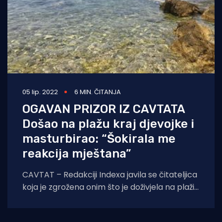
05 lip. 2022
6 MIN. ČITANJA
OGAVAN PRIZOR IZ CAVTATA
Došao na plažu kraj djevojke i
masturbirao: “Šokirala me
reakcija mještana”
CAVTAT – Redakciji Indexa javila se čitateljica
koja je zgrožena onim što je doživjela na plaži
u Cavtatu, mjestu pored Dubrovnika.