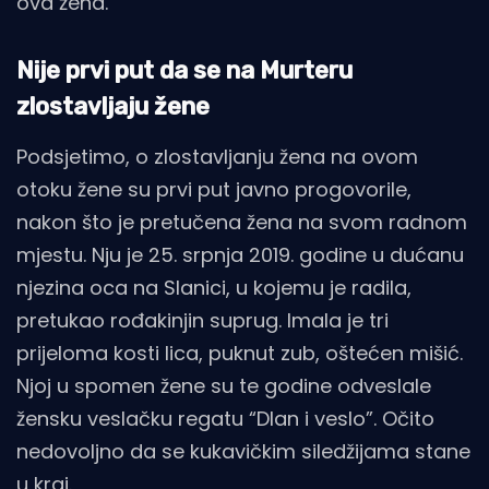
ova žena.
Nije prvi put da se na Murteru
zlostavljaju žene
Podsjetimo, o zlostavljanju žena na ovom
otoku žene su prvi put javno progovorile,
nakon što je pretučena žena na svom radnom
mjestu. Nju je 25. srpnja 2019. godine u dućanu
njezina oca na Slanici, u kojemu je radila,
pretukao rođakinjin suprug. Imala je tri
prijeloma kosti lica, puknut zub, oštećen mišić.
Njoj u spomen žene su te godine odveslale
žensku veslačku regatu “Dlan i veslo”. Očito
nedovoljno da se kukavičkim siledžijama stane
u kraj.