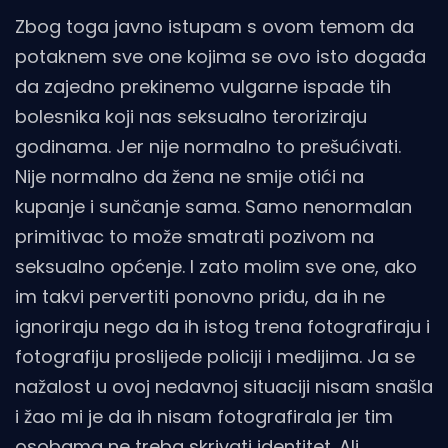
Zbog toga javno istupam s ovom temom da
potaknem sve one kojima se ovo isto događa
da zajedno prekinemo vulgarne ispade tih
bolesnika koji nas seksualno teroriziraju
godinama. Jer nije normalno to prešućivati.
Nije normalno da žena ne smije otići na
kupanje i sunčanje sama. Samo nenormalan
primitivac to može smatrati pozivom na
seksualno općenje. I zato molim sve one, ako
im takvi pervertiti ponovno priđu, da ih ne
ignoriraju nego da ih istog trena fotografiraju i
fotografiju proslijede policiji i medijima. Ja se
nažalost u ovoj nedavnoj situaciji nisam snašla
i žao mi je da ih nisam fotografirala jer tim
osobama ne treba skrivati identitet. Ali