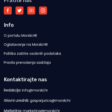
Pratite nas
Info
O portalu Morski.HR
Oglašavanje na Morski.HR
Politika zaštite osobnih podataka
Pravila prenošenja sadržaja
Kontaktirajte nas
Redakcija:
info@morski.hr
Glavni urednik:
gasparjurica@morski.hr
Marketing:
marketing@morski.hr