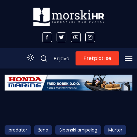
Pretplati se
Prijava
Početna
Morski plus
Morski TV
Obala
predator
žena
Šibenski arhipelag
Murter
Otoci