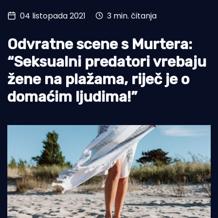
04 listopada 2021
3 min. čitanja
Turizam i nautika
Pomorstvo
Odvratne scene s Murtera:
Ribolov
“Seksualni predatori vrebaju
žene na plažama, riječ je o
Ekologija
domaćim ljudima!”
Tradicija i kultura