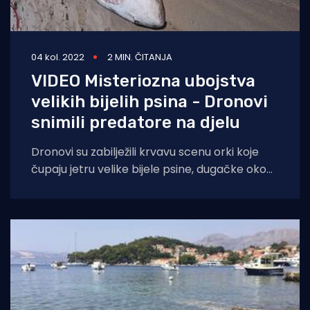
04 kol. 2022
2 MIN. ČITANJA
VIDEO Misteriozna ubojstva
velikih bijelih psina - Dronovi
snimili predatore na djelu
Dronovi su zabilježili krvavu scenu orki koje
čupaju jetru velike bijele psine, dugačke oko
2,7 metara, u vodama u