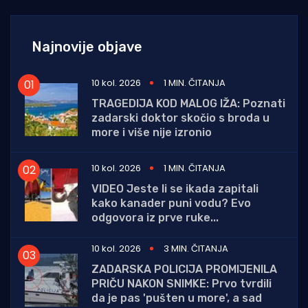
Najnovije objave
10 kol. 2026
1 MIN. ČITANJA
TRAGEDIJA KOD MALOG IŽA: Poznati
zadarski doktor skočio s broda u
more i više nije izronio
10 kol. 2026
1 MIN. ČITANJA
VIDEO Jeste li se ikada zapitali
kako kanader puni vodu? Evo
odgovora iz prve ruke...
10 kol. 2026
3 MIN. ČITANJA
ZADARSKA POLICIJA PROMIJENILA
PRIČU NAKON SNIMKE: Prvo tvrdili
da je pas 'pušten u more', a sad