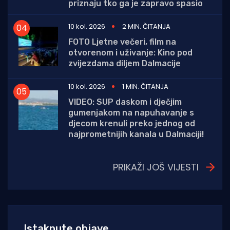
priznaju tko ga je zapravo spasio
10 kol. 2026
2 MIN. ČITANJA
FOTO Ljetne večeri, film na
otvorenom i uživanje: Kino pod
zvijezdama diljem Dalmacije
10 kol. 2026
1 MIN. ČITANJA
VIDEO: SUP daskom i dječjim
gumenjakom na napuhavanje s
djecom krenuli preko jednog od
najprometnijih kanala u Dalmaciji!
PRIKAŽI JOŠ VIJESTI
Istaknute objave