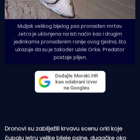
Mužjak velikog bijelog psa pronađen mrtav.
Jetra je uklonjena na isti način kao i drugim
jedinkama pronađenim ranije ovog tjedna, što
ukazuje da su je također ubile Orke. Predator
postaje plijen.
Dronovi su zabilježili krvavu scenu orki koje
čupaju jetru velike bijele psine, dugačke oko