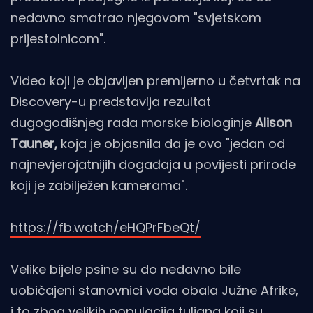
nedavno smatrao njegovom "svjetskom
prijestolnicom".
Video koji je objavljen premijerno u četvrtak na
Discovery-u predstavlja rezultat
dugogodišnjeg rada morske biologinje
Alison
Tauner,
koja je objasnila da je ovo "jedan od
najnevjerojatnijih događaja u povijesti prirode
koji je zabilježen kamerama".
https://fb.watch/eHQPrFbeQt/
Velike bijele psine su do nedavno bile
uobičajeni stanovnici voda obala Južne Afrike,
i to zbog velikih populacija tuljana koji su