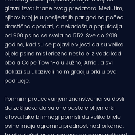
glavni izvor hrane ovog predatora. Međutim,
njihov broj je u posljednjih par godina počeo
drastično opadati, a nekadašnja populacija
od 900 psina se svela na 552. Sve do 2019.
godine, kad su se pojavile vijesti da su velike
bijele psine misteriozno nestale iz voda kod
obala Cape Town-a u Južnoj Africi, a svi
dokazi su ukazivali na migraciju orki u ovo
područje.
Pomnim proučavanjem znanstvenici su došli
do zaključka da su one postale plijen orki
kitova. Iako bi mnogi pomisli da velike bijele
psine imaju ogromnu prednost nad orkama,
to nije slučaj jer se zapravo ne mogu natjecati