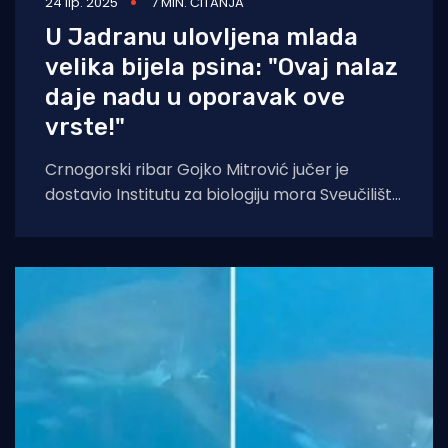
24 lip. 2025
7 MIN. ČITANJA
U Jadranu ulovljena mlada
velika bijela psina: "Ovaj nalaz
daje nadu u oporavak ove
vrste!"
Crnogorski ribar Gojko Mitrović jučer je
dostavio Institutu za biologiju mora Sveučilišta
te zemlje fotografije mlade jedinke velike
bijele psine,