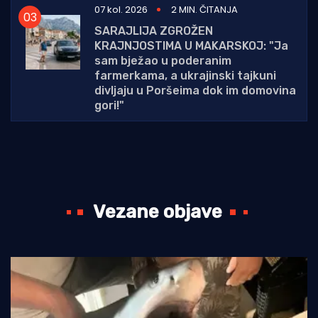
07 kol. 2026
2 MIN. ČITANJA
SARAJLIJA ZGROŽEN
KRAJNJOSTIMA U MAKARSKOJ: "Ja
sam bježao u poderanim
farmerkama, a ukrajinski tajkuni
divljaju u Poršeima dok im domovina
gori!"
Vezane objave