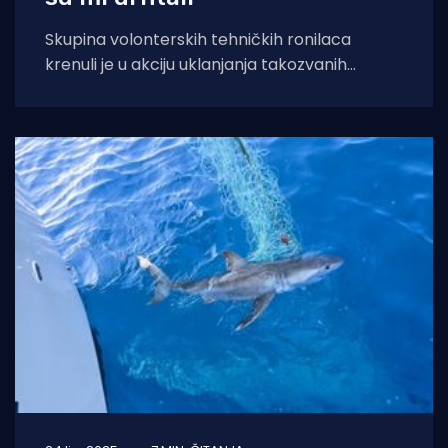
Skupina volonterskih tehničkih ronilaca
krenuli je u akciju uklanjanja takozvanih
„mreža duhova” s olupine broda u
Sicilijanskom prolazu na nekih