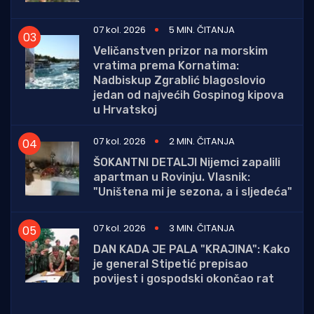
07 kol. 2026
5 MIN. ČITANJA
Veličanstven prizor na morskim
vratima prema Kornatima:
Nadbiskup Zgrablić blagoslovio
jedan od najvećih Gospinog kipova
u Hrvatskoj
07 kol. 2026
2 MIN. ČITANJA
ŠOKANTNI DETALJI Nijemci zapalili
apartman u Rovinju. Vlasnik:
"Uništena mi je sezona, a i sljedeća"
07 kol. 2026
3 MIN. ČITANJA
DAN KADA JE PALA "KRAJINA": Kako
je general Stipetić prepisao
povijest i gospodski okončao rat