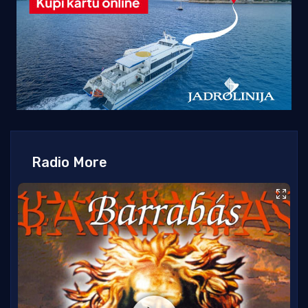
Radio More