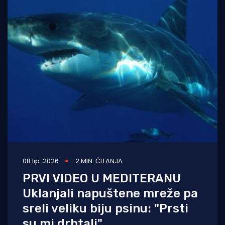
08 lip. 2026
2 MIN. ČITANJA
PRVI VIDEO U MEDITERANU
Uklanjali napuštene mreže pa
sreli veliku biju psinu: "Prsti
su mi drhtali"