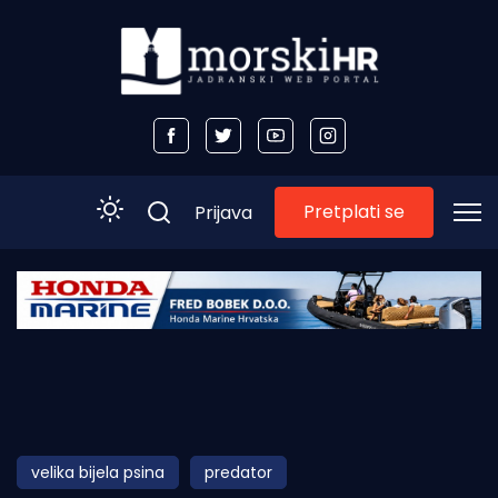
Pretplati se
Prijava
Početna
Morski plus
Morski TV
Obala
velika bijela psina
predator
Otoci