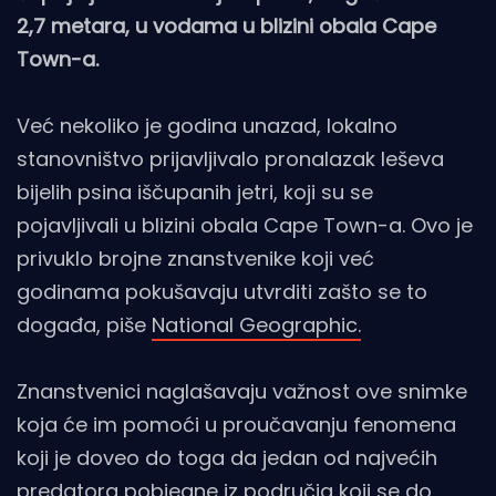
2,7 metara, u vodama u blizini obala Cape
Town-a.
Već nekoliko je godina unazad, lokalno
stanovništvo prijavljivalo pronalazak leševa
bijelih psina iščupanih jetri, koji su se
pojavljivali u blizini obala Cape Town-a. Ovo je
privuklo brojne znanstvenike koji već
godinama pokušavaju utvrditi zašto se to
događa, piše
National Geographic.
Znanstvenici naglašavaju važnost ove snimke
koja će im pomoći u proučavanju fenomena
koji je doveo do toga da jedan od najvećih
predatora pobjegne iz područja koji se do