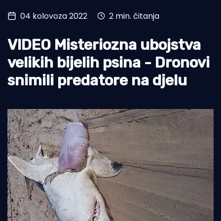
04 kolovoza 2022
2 min. čitanja
Turizam i nautika
Pomorstvo
VIDEO Misteriozna ubojstva
Ribolov
velikih bijelih psina - Dronovi
snimili predatore na djelu
Ekologija
Tradicija i kultura