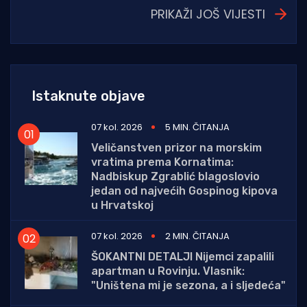
PRIKAŽI JOŠ VIJESTI
Istaknute objave
07 kol. 2026
5 MIN. ČITANJA
Veličanstven prizor na morskim
vratima prema Kornatima:
Nadbiskup Zgrablić blagoslovio
jedan od najvećih Gospinog kipova
u Hrvatskoj
07 kol. 2026
2 MIN. ČITANJA
ŠOKANTNI DETALJI Nijemci zapalili
apartman u Rovinju. Vlasnik:
"Uništena mi je sezona, a i sljedeća"