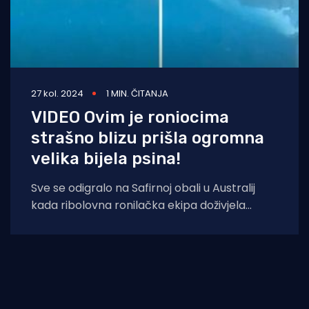
27 kol. 2024
1 MIN. ČITANJA
VIDEO Ovim je roniocima
strašno blizu prišla ogromna
velika bijela psina!
Sve se odigralo na Safirnoj obali u Australij
kada ribolovna ronilačka ekipa doživjela
scenu iz horor fima. Zastrašujući trenutak kad