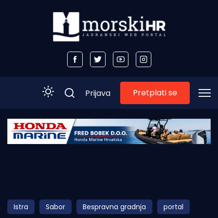
Pretplati se
Prijava
Početna
Morski plus
Morski TV
Obala
Istra
Sabor
Bespravna gradnja
portal
Otoci