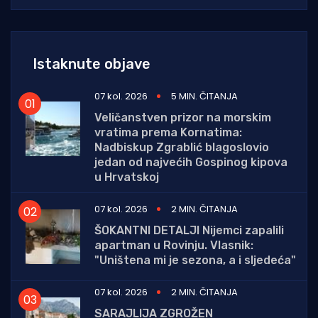
Istaknute objave
07 kol. 2026
5 MIN. ČITANJA
Veličanstven prizor na morskim
vratima prema Kornatima:
Nadbiskup Zgrablić blagoslovio
jedan od najvećih Gospinog kipova
u Hrvatskoj
07 kol. 2026
2 MIN. ČITANJA
ŠOKANTNI DETALJI Nijemci zapalili
apartman u Rovinju. Vlasnik:
"Uništena mi je sezona, a i sljedeća"
07 kol. 2026
2 MIN. ČITANJA
SARAJLIJA ZGROŽEN