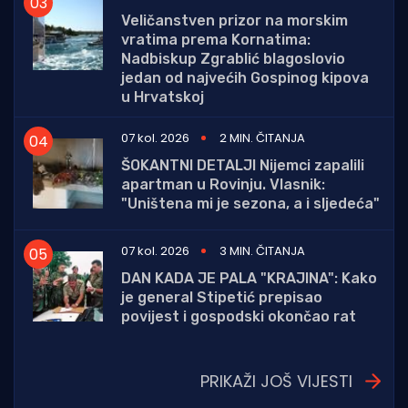
Veličanstven prizor na morskim
vratima prema Kornatima:
Nadbiskup Zgrablić blagoslovio
jedan od najvećih Gospinog kipova
u Hrvatskoj
07 kol. 2026
2 MIN. ČITANJA
ŠOKANTNI DETALJI Nijemci zapalili
apartman u Rovinju. Vlasnik:
"Uništena mi je sezona, a i sljedeća"
07 kol. 2026
3 MIN. ČITANJA
DAN KADA JE PALA "KRAJINA": Kako
je general Stipetić prepisao
povijest i gospodski okončao rat
PRIKAŽI JOŠ VIJESTI