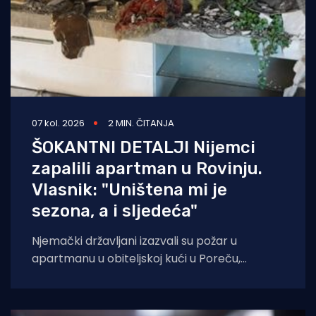
07 kol. 2026
2 MIN. ČITANJA
ŠOKANTNI DETALJI Nijemci
zapalili apartman u Rovinju.
Vlasnik: "Uništena mi je
sezona, a i sljedeća"
Njemački državljani izazvali su požar u
apartmanu u obiteljskoj kući u Poreču,
pokazao je policijski očevid. U vatri je uništen