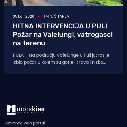
05 kol. 2026
1 MIN. ČITANJA
HITNA INTERVENCIJA U PULI
Požar na Valelungi, vatrogasci
na terenu
PULA – Na području Valelunge u Puli jutros je
izbio požar u kojem su gorjeli trava i nisko
raslinje. Dojava o
Jadranski web portal