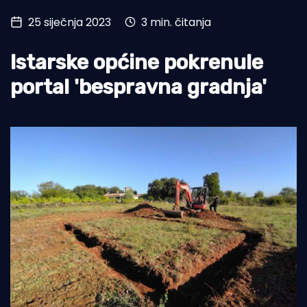
25 siječnja 2023
3 min. čitanja
Turizam i nautika
Pomorstvo
Istarske općine pokrenule
Ribolov
portal 'bespravna gradnja'
Ekologija
Tradicija i kultura