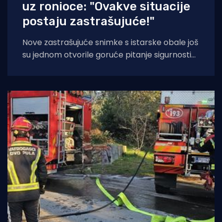
uz ronioce: "Ovakve situacije
postaju zastrašujuće!"
Nove zastrašujuće snimke s istarske obale još
su jednom otvorile goruće pitanje sigurnosti
na moru tijekom ljetnih mjeseci. Naime, duž