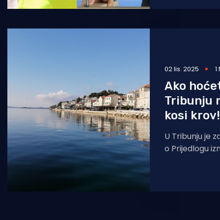
bit će u četvr
Ministarstvo t
02 lis. 2025
1
Ako hoćet
Tribunju 
kosi krov!
U Tribunju je 
o Prijedlogu i
Prostornog pla