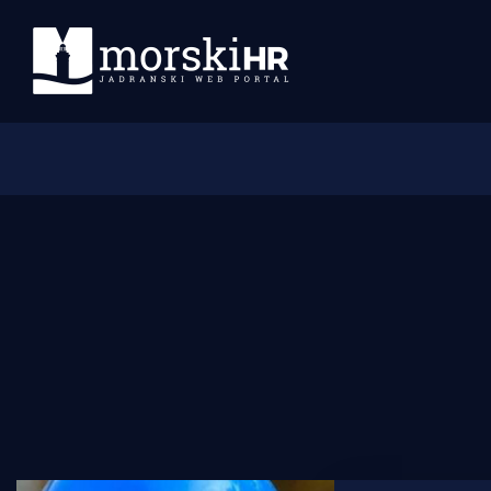
Početna
Morski plus
Morski TV
Obala
Otoci
Turizam i nautika