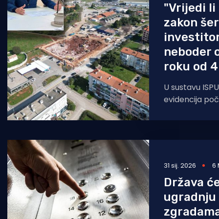
"Vrijedi 
zakon šeri
investitor
neboder o
roku od 4
U sustavu ISPU j
evidencija poč
bila niti 26.02.
31 sij. 2026
6 
Država će
ugradnju 
zgradam