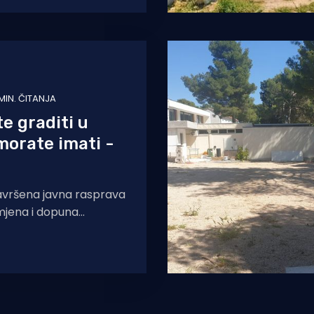
tak na Vladi, pri čemu
urizma i
 MIN. ČITANJA
e graditi u
morate imati -
završena javna rasprava
zmjena i dopuna
na uređenja koji
definira razvoj Općine. Od tema