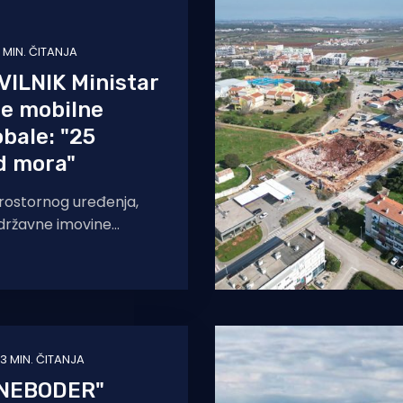
 MIN. ČITANJA
VILNIK Ministar
če mobilne
obale: "25
d mora"
prostornog uređenja,
i državne imovine
ilnik o jednostavnim
oji će, među ostalim,
atus mobilnih
3 MIN. ČITANJA
 NEBODER"