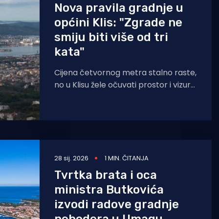
Nova pravila gradnje u
općini Klis: "Zgrade ne
smiju biti više od tri
kata"
Cijena četvornog metra stalno raste,
no u Klisu žele očuvati prostor i vizure
pa uvode nova pravila. Iako nije na
28 sij. 2026
1 MIN. ČITANJA
Tvrtka brata i oca
ministra Butkovića
izvodi radove gradnje