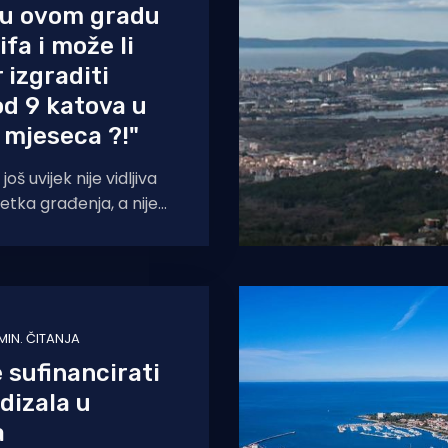
li u ovom gradu
fa i može li
 izgraditi
d 9 katova u
 mjeseca ?!"
oš uvijek nije vidljiva
etka građenja, a nije
2026. kada je investitor
MIN. ČITANJA
 sufinancirati
dizala u
a