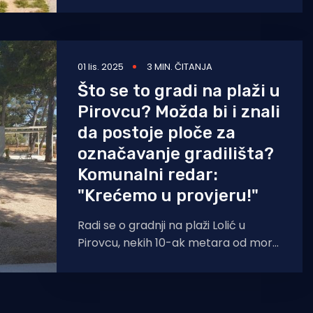
izazvala su
01 lis. 2025
3 MIN. ČITANJA
Što se to gradi na plaži u
Pirovcu? Možda bi i znali
da postoje ploče za
označavanje gradilišta?
Komunalni redar:
"Krećemo u provjeru!"
Radi se o gradnji na plaži Lolić u
Pirovcu, nekih 10-ak metara od mora.
Građani i čitatelji Morskog pitaju