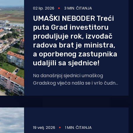
02 lip. 2026
3 MIN. ČITANJA
UMAŠKI NEBODER Treći
puta Grad investitoru
produljuje rok, izvođač
radova brat je ministra,
a oporbenog zastupnika
udaljili sa sjednice!
Na današnjoj sjednici umaškog
Gradskog vijeća našla se i vrlo čudna
točka dnevnog reda. Naime,
gradonačelnik Vili Bassanese od
vijećnika
19 velj. 2026
1 MIN. ČITANJA