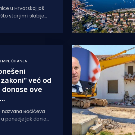
nice u Hrvatskoj još
to starijim i slabije
narima otežava život.
dnici odlučila
3 MIN. ČITANJA
onešeni
 zakoni" već od
ja donose ove
..
no nazvana Bačićeva
e u ponedjeljak donio
, na snagu stupaju s
nove 2026.