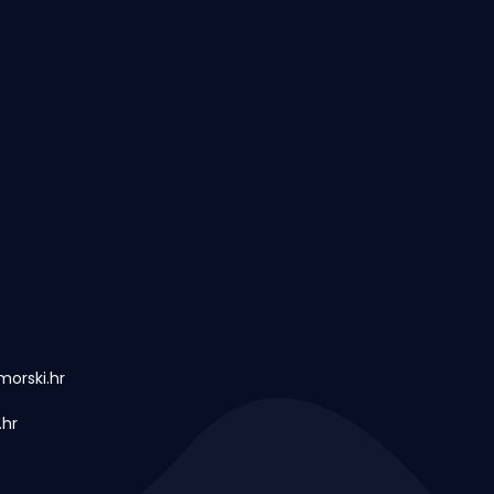
orski.hr
.hr