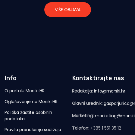
VIŠE OBJAVA
Info
Kontaktirajte nas
O portalu Morski.HR
Redakcija:
info@morski.hr
Oglašavanje na Morski.HR
Glavni urednik:
gasparjurica@m
Politika zaštite osobnih
Marketing:
marketing@morski
podataka
Telefon:
+385 1 551 35 12
Pravila prenošenja sadržaja