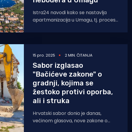
nebodera u Umagu
Istra24 navodi kako se nastavlja
apartmanizacija u Umagu, tj. proces
koji nazivaju mega apartmanizacijom
te kako u izgradnji novih nebodera
15 pro. 2025
2 MIN. ČITANJA
Sabor izglasao
"Bačićeve zakone" o
gradnji, kojima se
žestoko protivi oporba,
ali i struka
Hrvatski sabor donio je danas,
većinom glasova, nove zakone o
gradnji, o prostornom uređenju te o