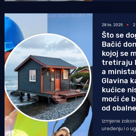
28 lis. 2025
2
Što se do
Bačić don
kojoj se 
tretiraju
a minista
Glavina k
kućice ni
moći će b
od obalne 
Izmjene zako
uređenju i o ug