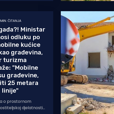
 MIN. ČITANJA
gađa?! Ministar
osi odluku po
mobilne kućice
 kao građevina,
r turizma
aže: "Mobilne
su građevine,
iti 25 metara
linije"
na o prostornom
ostiteljskoj djelatnosti