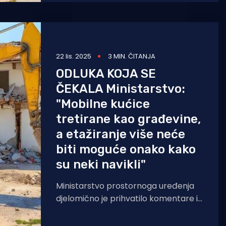
energetskoj učinkovitosti u
zgradarstvu,
22 lis. 2025
3 MIN. ČITANJA
ODLUKA KOJA SE
ČEKALA Ministarstvo:
"Mobilne kućice
tretirane kao građevine,
a etažiranje više neće
biti moguće onako kako
su neki navikli"
Ministarstvo prostornoga uređenja
djelomično je prihvatilo komentare iz
javnog savjetovanja o novom Zakonu
o prostornom uređenju. Dva članka