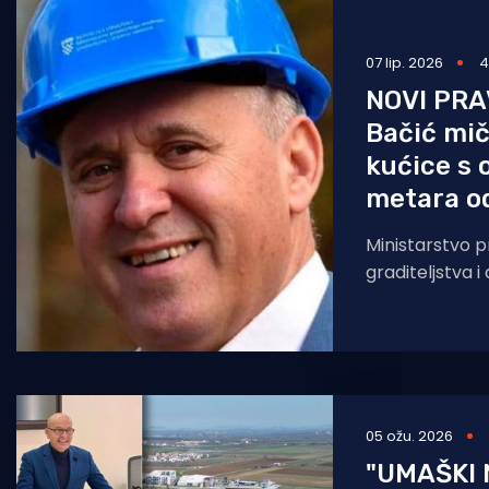
Pomorstvo
07 lip. 2026
4
Ribolov
NOVI PRA
Ekologija
Bačić mi
kućice s 
Tradicija i kultura
metara o
Ministarstvo 
graditeljstva 
priprema Prav
građevinama k
regulirati i st
05 ožu. 2026
"UMAŠKI