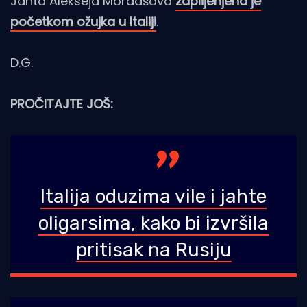
Jahta Alekseja Mordašova
zaplijenjena je
početkom ožujka u Italiji
.
D.G.
PROČITAJTE JOŠ:
Italija oduzima vile i jahte
oligarsima, kako bi izvršila
pritisak na Rusiju