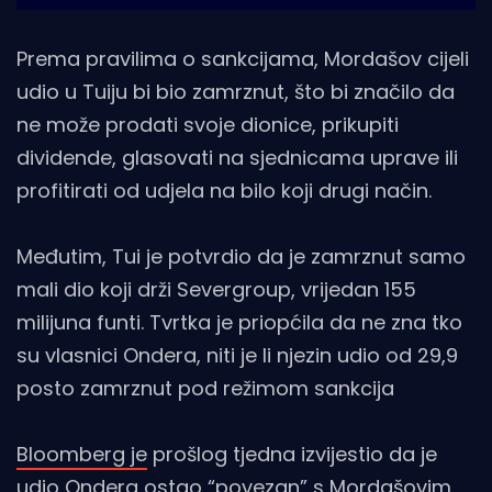
Prema pravilima o sankcijama, Mordašov cijeli
udio u Tuiju bi bio zamrznut, što bi značilo da
ne može prodati svoje dionice, prikupiti
dividende, glasovati na sjednicama uprave ili
profitirati od udjela na bilo koji drugi način.
Međutim, Tui je potvrdio da je zamrznut samo
mali dio koji drži Severgroup, vrijedan 155
milijuna funti. Tvrtka je priopćila da ne zna tko
su vlasnici Ondera, niti je li njezin udio od 29,9
posto zamrznut pod režimom sankcija
Bloomberg je
prošlog tjedna izvijestio da je
udio Ondera ostao “povezan” s Mordašovim.