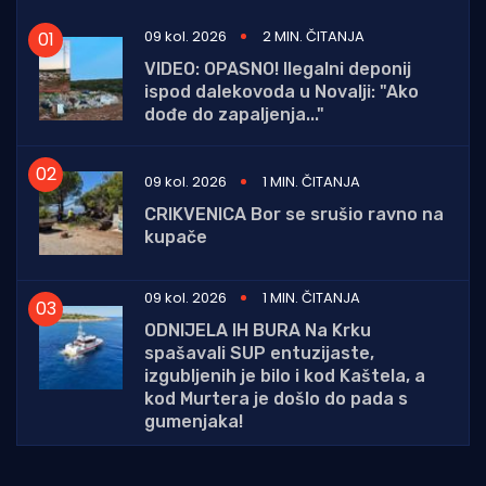
09 kol. 2026
2 MIN. ČITANJA
VIDEO: OPASNO! Ilegalni deponij
ispod dalekovoda u Novalji: "Ako
dođe do zapaljenja..."
09 kol. 2026
1 MIN. ČITANJA
CRIKVENICA Bor se srušio ravno na
kupače
09 kol. 2026
1 MIN. ČITANJA
ODNIJELA IH BURA Na Krku
spašavali SUP entuzijaste,
izgubljenih je bilo i kod Kaštela, a
kod Murtera je došlo do pada s
gumenjaka!