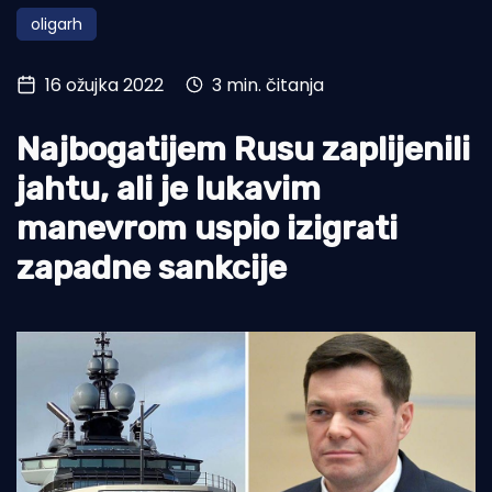
oligarh
Turizam i nautika
Pomorstvo
16 ožujka 2022
3 min. čitanja
Ribolov
Najbogatijem Rusu zaplijenili
Ekologija
jahtu, ali je lukavim
Tradicija i kultura
manevrom uspio izigrati
zapadne sankcije