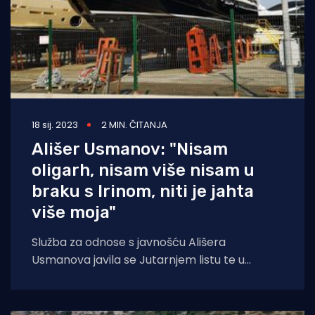
18 sij. 2023
2 MIN. ČITANJA
Ališer Usmanov: "Nisam
oligarh, nisam više nisam u
braku s Irinom, niti je jahta
više moja"
Služba za odnose s javnošću Ališera
Usmanova javila se Jutarnjem listu te u
priopćenju ustvrdila da sporna jahta ‘Irina VU‘