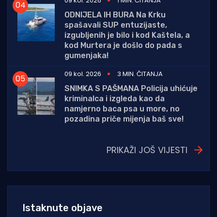
09 kol. 2026
1 MIN. ČITANJA
ODNIJELA IH BURA Na Krku
spašavali SUP entuzijaste,
izgubljenih je bilo i kod Kaštela, a
kod Murtera je došlo do pada s
gumenjaka!
09 kol. 2026
3 MIN. ČITANJA
SNIMKA S PAŠMANA Policija uhićuje
kriminalca i izgleda kao da
namjerno baca psa u more, no
pozadina priče mijenja baš sve!
PRIKAŽI JOŠ VIJESTI
Istaknute objave