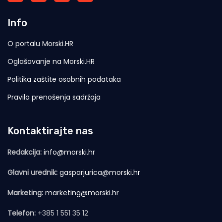
Info
O portalu Morski.HR
Oglašavanje na Morski.HR
Politika zaštite osobnih podataka
Pravila prenošenja sadržaja
Kontaktirajte nas
Redakcija:
info@morski.hr
Glavni urednik:
gasparjurica@morski.hr
Marketing:
marketing@morski.hr
Telefon:
+385 1 551 35 12