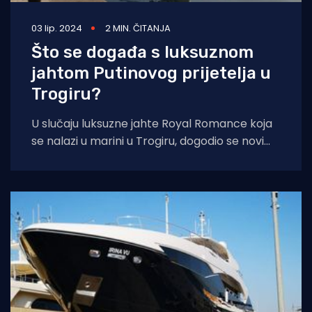
03 lip. 2024
2 MIN. ČITANJA
Što se događa s luksuznom
jahtom Putinovog prijetelja u
Trogiru?
U slučaju luksuzne jahte Royal Romance koja
se nalazi u marini u Trogiru, dogodio se novi
zaplet. Riječ je, kako