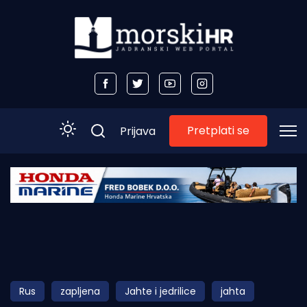
Pretplati se
Prijava
Početna
Morski plus
Morski TV
Obala
Rus
zapljena
Jahte i jedrilice
jahta
Otoci