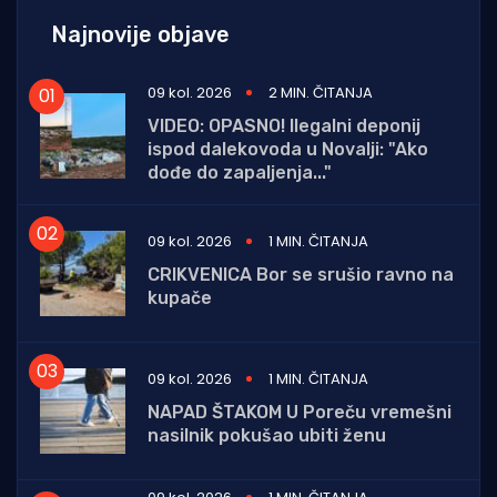
Najnovije objave
09 kol. 2026
2 MIN. ČITANJA
VIDEO: OPASNO! Ilegalni deponij
ispod dalekovoda u Novalji: "Ako
dođe do zapaljenja..."
09 kol. 2026
1 MIN. ČITANJA
CRIKVENICA Bor se srušio ravno na
kupače
09 kol. 2026
1 MIN. ČITANJA
NAPAD ŠTAKOM U Poreču vremešni
nasilnik pokušao ubiti ženu