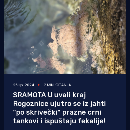
26 lip. 2024
2 MIN. ČITANJA
SRAMOTA U uvali kraj
Rogoznice ujutro se iz jahti
"po skrivečki" prazne crni
tankovi i ispuštaju fekalije!