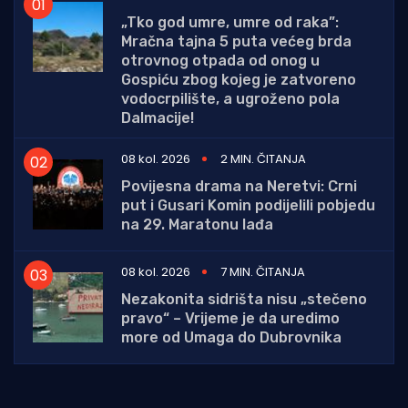
„Tko god umre, umre od raka”:
Mračna tajna 5 puta većeg brda
otrovnog otpada od onog u
Gospiću zbog kojeg je zatvoreno
vodocrpilište, a ugroženo pola
Dalmacije!
08 kol. 2026
2 MIN. ČITANJA
Povijesna drama na Neretvi: Crni
put i Gusari Komin podijelili pobjedu
na 29. Maratonu lađa
08 kol. 2026
7 MIN. ČITANJA
Nezakonita sidrišta nisu „stečeno
pravo“ – Vrijeme je da uredimo
more od Umaga do Dubrovnika