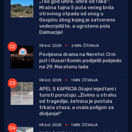
„Tko god umre, umre od raka”:
Mračna tajna 5 puta većeg brda
otrovnog otpada od onog u
Gospiću zbog kojeg je zatvoreno
vodocrpilište, a ugroženo pola
Dalmacije!
08 kol. 2026
2 MIN. ČITANJA
Povijesna drama na Neretvi: Crni
put i Gusari Komin podijelili pobjedu
na 29. Maratonu lađa
08 kol. 2026
1 MIN. ČITANJA
APEL S KAPRIJA Očajni mještani i
turisti poručuju: „Živimo u strahu
od tragedije, šetnica je postala
trkaća staza, a uvala poligon za
divljanje!“
08 kol. 2026
1 MIN. ČITANJA