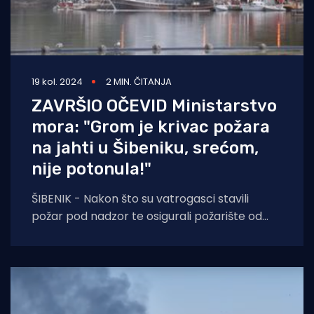
19 kol. 2024
2 MIN. ČITANJA
ZAVRŠIO OČEVID Ministarstvo
mora: "Grom je krivac požara
na jahti u Šibeniku, srećom,
nije potonula!"
ŠIBENIK - Nakon što su vatrogasci stavili
požar pod nadzor te osigurali požarište od
onečišćenja mora i morskog okoliša,
službenici šibenske