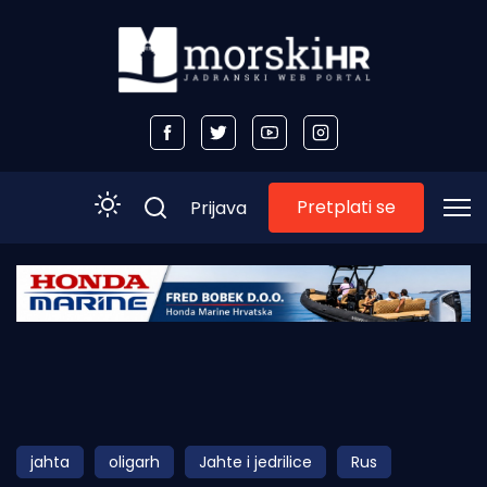
Pretplati se
Prijava
Početna
Morski plus
Morski TV
Obala
jahta
oligarh
Jahte i jedrilice
Rus
Otoci