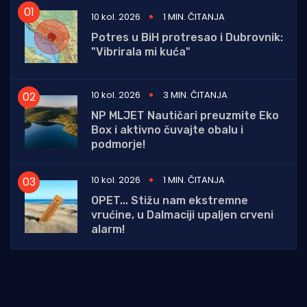
10 kol. 2026
1 MIN. ČITANJA
Potres u BiH protresao i Dubrovnik:
"Vibrirala mi kuća"
10 kol. 2026
3 MIN. ČITANJA
NP MLJET Nautičari preuzmite Eko
Box i aktivno čuvajte obalu i
podmorje!
10 kol. 2026
1 MIN. ČITANJA
OPET... Stižu nam ekstremne
vrućine, u Dalmaciji upaljen crveni
alarm!