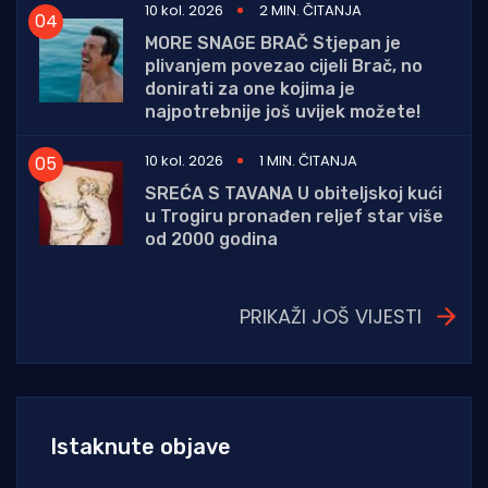
10 kol. 2026
2 MIN. ČITANJA
MORE SNAGE BRAČ Stjepan je
plivanjem povezao cijeli Brač, no
donirati za one kojima je
najpotrebnije još uvijek možete!
10 kol. 2026
1 MIN. ČITANJA
SREĆA S TAVANA U obiteljskoj kući
u Trogiru pronađen reljef star više
od 2000 godina
PRIKAŽI JOŠ VIJESTI
Istaknute objave