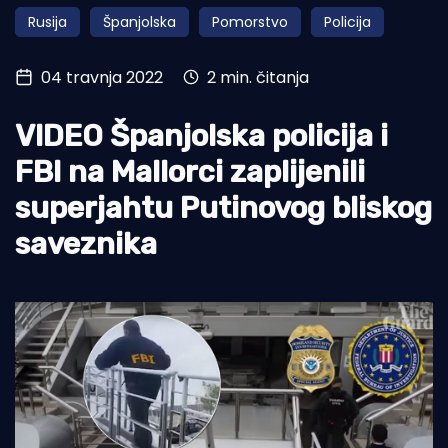
Rusija
Španjolska
Pomorstvo
Policija
Turizam i nautika
Pomorstvo
04 travnja 2022
2 min. čitanja
Ribolov
VIDEO Španjolska policija i
Ekologija
FBI na Mallorci zaplijenili
Tradicija i kultura
superjahtu Putinovog bliskog
saveznika