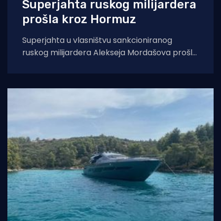
Superjahta ruskog milijardera
prošla kroz Hormuz
Superjahta u vlasništvu sankcioniranog
ruskog milijardera Alekseja Mordašova prošla
je Hormuškim tjesnacem unatoč
ograničenjima plovidbe. Kyiv Independent
piše kako se