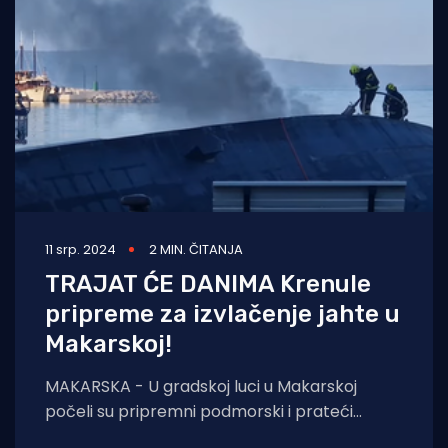
11 srp. 2024
2 MIN. ČITANJA
TRAJAT ĆE DANIMA Krenule
pripreme za izvlačenje jahte u
Makarskoj!
MAKARSKA - U gradskoj luci u Makarskoj
počeli su pripremni podmorski i prateći
radovi za izvlačenje i odvoz iz gradskog porta