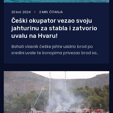
20 kol. 2024
2 MIN. ČITANJA
Češki okupator vezao svoju
jahturinu za stabla i zatvorio
uvalu na Hvaru!
Bahati vlasnik češke jahte usidrio brod po
sredini uvale te konopima privezao brod sa
ljeve i desne strane za borova