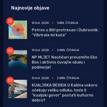
Najnovije objave
10 kol. 2026
1 MIN. ČITANJA
Potres u BiH protresao i Dubrovnik:
"Vibrirala mi kuća"
10 kol. 2026
3 MIN. ČITANJA
NP MLJET Nautičari preuzmite Eko
Box i aktivno čuvajte obalu i
podmorje!
10 kol. 2026
2 MIN. ČITANJA
KUALJSKA BESIDA U Kalima uskoro
očekuju veliku odluku, hoće li
"kualjski govor" postati kulturno
dobro?