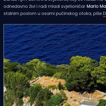
odnedavno živi i radi mladi svjetioničar
Mario Ma
stalnim poslom u osami pučinskog otoka, piše
D