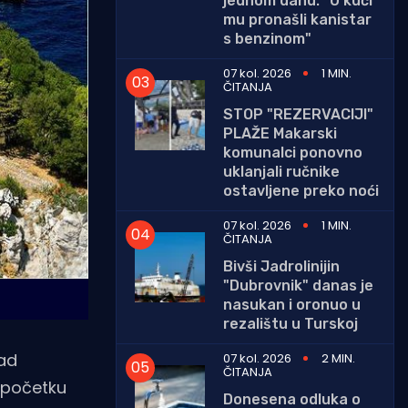
jednom danu: "U kući
mu pronašli kanistar
s benzinom"
07 kol. 2026
1 MIN.
ČITANJA
STOP "REZERVACIJI"
PLAŽE Makarski
komunalci ponovno
uklanjali ručnike
ostavljene preko noći
07 kol. 2026
1 MIN.
ČITANJA
Bivši Jadrolinijin
"Dubrovnik" danas je
nasukan i oronuo u
rezalištu u Turskoj
kad
07 kol. 2026
2 MIN.
ČITANJA
a početku
Donesena odluka o