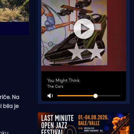
riče. Na
 bila je
toku