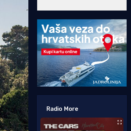
Radio More