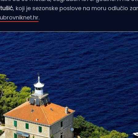
tušić
, koji je sezonske poslove na moru odlučio zam
ubrovniknet.hr
.