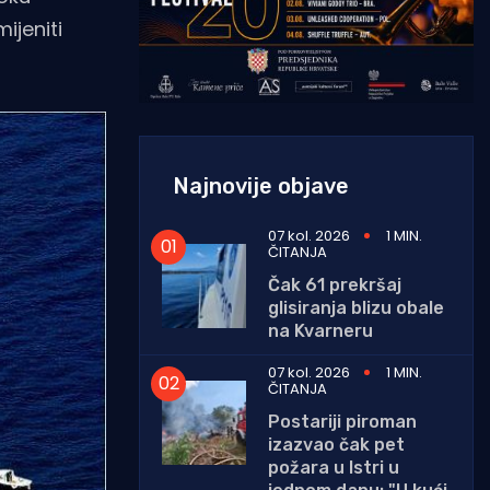
ijeniti
Najnovije objave
07 kol. 2026
1 MIN.
ČITANJA
Čak 61 prekršaj
glisiranja blizu obale
na Kvarneru
07 kol. 2026
1 MIN.
ČITANJA
Postariji piroman
izazvao čak pet
požara u Istri u