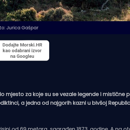
to: Jurica Gašpar
io mjesto za koje su se vezale legende i mistične p
diktinci, a jedna od najgorih kazni u bivšoj Republici
 visini od 69 metara, sagrađen 1873. godine. A na o