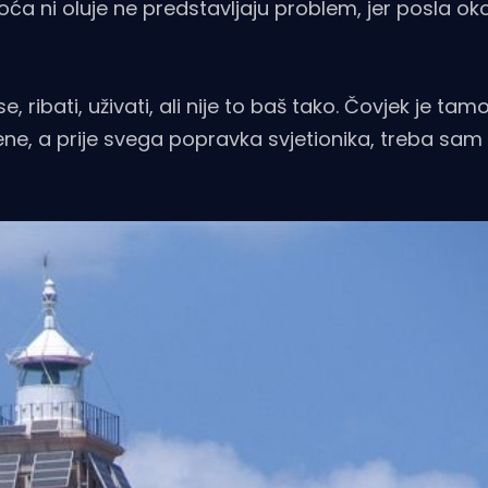
a ni oluje ne predstavljaju problem, jer posla ok
i se, ribati, uživati, ali nije to baš tako. Čovjek je t
e, a prije svega popravka svjetionika, treba sam z