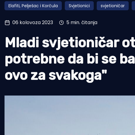
Elafiti, Pelješac i Korčula
Svjetionici
svjetioničar
Pomorstvo
Ribolov
06 kolovoza 2023
5 min. čitanja
Ekologija
Mladi svjetioničar ot
Tradicija i kultura
potrebne da bi se ba
ovo za svakoga"