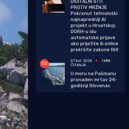
DIGITALNI ŠTIT
PROTIV MRŽNJE
Pokrenut tehnološki
najnapredniji AI
projekt u Hrvatskoj:
DORH-u idu
automatske prijave
ako prijetite ili online
prekršite zakone RH!
07 kol. 2026
1 MIN.
ČITANJA
U moru na Pašmanu
pronađen mrtav 24-
godišnji Slovenac