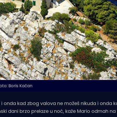
oto: Boris Kačan
a i onda kad zbog valova ne možeš nikuda i onda 
imski dani brzo prelaze u noć, kaže Mario odmah n