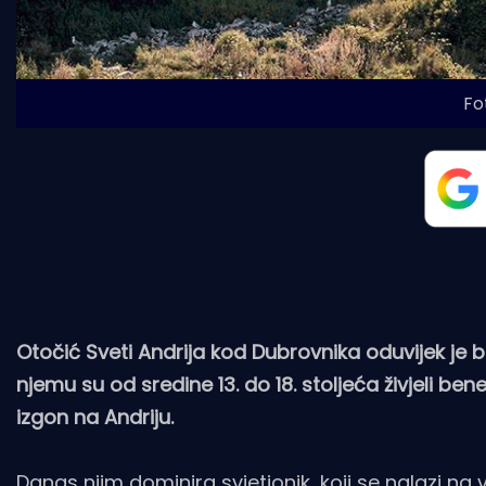
Fo
Otočić Sveti Andrija kod Dubrovnika oduvijek je b
njemu su od sredine 13. do 18. stoljeća živjeli bene
izgon na Andriju.
Danas njim dominira svjetionik, koji se nalazi na