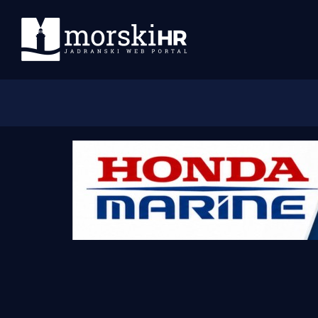
Početna
Morski plus
Morski TV
Obala
Otoci
Turizam i nautika