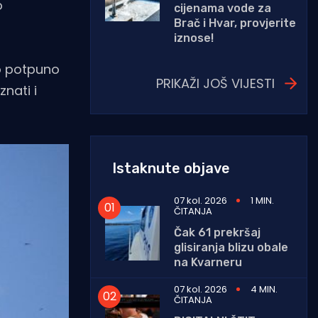
o
cijenama vode za
Brač i Hvar, provjerite
iznose!
amo potpuno
PRIKAŽI JOŠ VIJESTI
nati i
Istaknute objave
07 kol. 2026
1 MIN.
ČITANJA
Čak 61 prekršaj
glisiranja blizu obale
na Kvarneru
07 kol. 2026
4 MIN.
ČITANJA