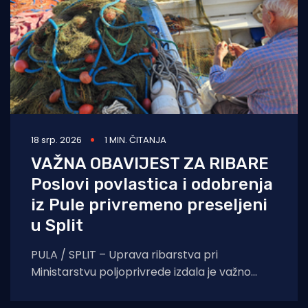
18 srp. 2026
1 MIN. ČITANJA
VAŽNA OBAVIJEST ZA RIBARE
Poslovi povlastica i odobrenja
iz Pule privremeno preseljeni
u Split
PULA / SPLIT – Uprava ribarstva pri
Ministarstvu poljoprivrede izdala je važno
priopćenje za sve vlasnike plovila i ribare s
područja Istre.