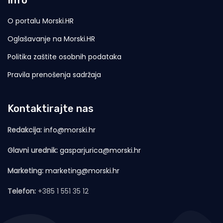
Info
O portalu Morski.HR
Oglašavanje na Morski.HR
Politika zaštite osobnih podataka
Pravila prenošenja sadržaja
Kontaktirajte nas
Redakcija:
info@morski.hr
Glavni urednik:
gasparjurica@morski.hr
Marketing:
marketing@morski.hr
Telefon:
+385 1 551 35 12