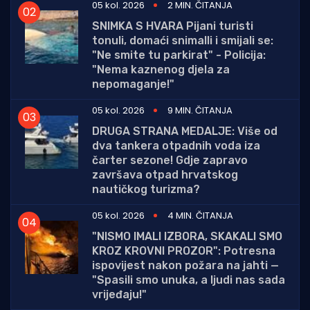
05 kol. 2026
2 MIN. ČITANJA
SNIMKA S HVARA Pijani turisti
tonuli, domaći snimalli i smijali se:
"Ne smite tu parkirat" - Policija:
"Nema kaznenog djela za
nepomaganje!"
05 kol. 2026
9 MIN. ČITANJA
DRUGA STRANA MEDALJE: Više od
dva tankera otpadnih voda iza
čarter sezone! Gdje zapravo
završava otpad hrvatskog
nautičkog turizma?
05 kol. 2026
4 MIN. ČITANJA
"NISMO IMALI IZBORA, SKAKALI SMO
KROZ KROVNI PROZOR": Potresna
ispovijest nakon požara na jahti —
"Spasili smo unuka, a ljudi nas sada
vrijeđaju!"