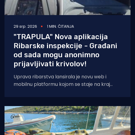
29 srp. 2026
1 MIN. ČITANJA
"TRAPULA" Nova aplikacija
Ribarske inspekcije - Građani
od sada mogu anonimno
prijavljivati krivolov!
Uprava ribarstva lansirala je novu web i
mobilnu platformu kojom se staje na kraj
nelegalnom ribolovu. Prijava sumnjivih
aktivnosti sada