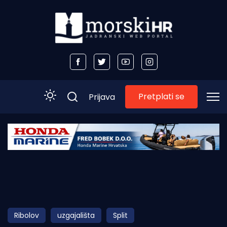
Pretplati se
Prijava
Početna
Morski plus
Morski TV
Obala
Ribolov
uzgajališta
Split
Otoci