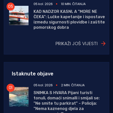
05 kol. 2026
10 MIN. ČITANJA
KAD NADZOR KASNI, A "MORE NE
ČEKA": Lučke kapetanije i ispostave
između sigurnosti plovidbe i zaštite
pomorskog dobra
PRIKAŽI JOŠ VIJESTI
Istaknute objave
05 kol. 2026
2 MIN. ČITANJA
SNIMKA S HVARA Pijani turisti
tonuli, domaći snimalli i smijali se:
"Ne smite tu parkirat" - Policija:
"Nema kaznenog djela za