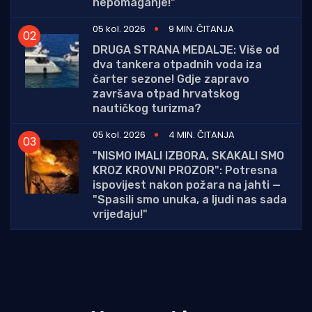
nepomaganje!"
05 kol. 2026
9 MIN. ČITANJA
DRUGA STRANA MEDALJE: Više od
dva tankera otpadnih voda iza
čarter sezone! Gdje zapravo
završava otpad hrvatskog
nautičkog turizma?
05 kol. 2026
4 MIN. ČITANJA
"NISMO IMALI IZBORA, SKAKALI SMO
KROZ KROVNI PROZOR": Potresna
ispovijest nakon požara na jahti —
"Spasili smo unuka, a ljudi nas sada
vrijeđaju!"