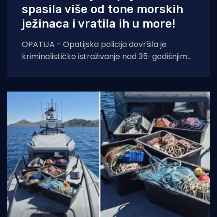
spasila više od tone morskih
ježinaca i vratila ih u more!
OPATIJA - Opatijska policija dovršila je
kriminalističko istraživanje nad 35-godišnjim
hrvatskim državljaninom koji je uhvaćen u
pokušaju krijumčarenja više od