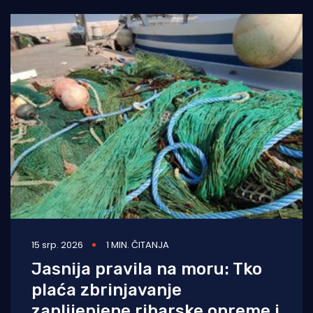
15 srp. 2026
1 MIN. ČITANJA
Jasnija pravila na moru: Tko
plaća zbrinjavanje
zaplijenjene ribarske opreme i