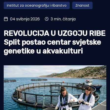
institut za oceanografiju i ribarstvo
Znanost
Turizam i nautika
Pomorstvo
04 svibnja 2026
3 min. čitanja
Ribolov
REVOLUCIJA U UZGOJU RIBE
Ekologija
Split postao centar svjetske
Tradicija i kultura
genetike u akvakulturi