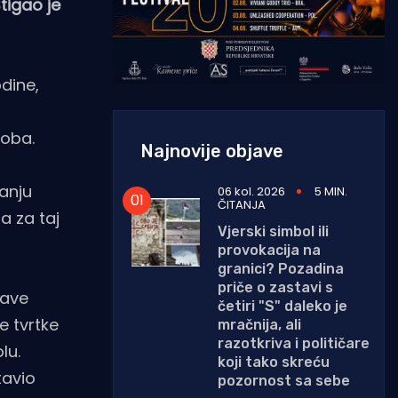
tigao je
dine,
soba.
Najnovije objave
anju
06 kol. 2026
5 MIN.
ČITANJA
 za taj
Vjerski simbol ili
provokacija na
granici? Pozadina
priče o zastavi s
jave
četiri "S" daleko je
e tvrtke
mračnija, ali
razotkriva i političare
lu.
koji tako skreću
tavio
pozornost sa sebe