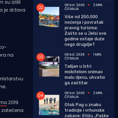
su izišli
06 kol. 2026
2 MIN.
ČITANJA
a je država
Više od 250.000
noćenja i povratak
pravog turizma:
Zašto se u Jelsi ove
godine ostaje duže
nego drugdje?
ko-
bra na
06 kol. 2026
1 MIN.
ČITANJA
Talijan u Istri
mobitelom snimao
malu djecu, uhvatio
nistarstvu
ga zaštitar
ne.
06 kol. 2026
2 MIN.
ČITANJA
ama
2019.
Otok Pag u znaku
e, zatečena
tradicije i vrhunske
zabave: Stižu „Paške