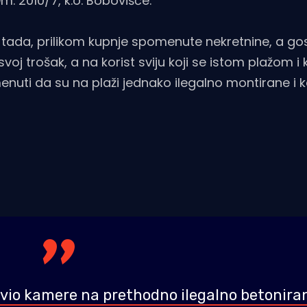
m. 2010/7, k.o. Bobovišće.
i tada, prilikom kupnje spomenute nekretnine, a g
voj trošak, a na korist sviju koji se istom plažom i 
nuti da su na plaži jednako ilegalno montirane i
o kamere na prethodno ilegalno betonira