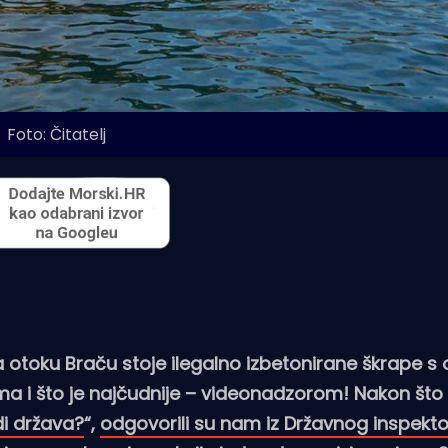
Foto: Čitatelj
 otoku Braču stoje ilegalno izbetonirane škrape s
a i što je najčudnije – videonadzorom! Nakon št
i država?
“,
odgovorili su nam iz Državnog inspekt