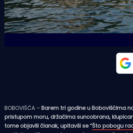
BOBOVIŠĆA –
Barem tri godine u Bobovišćima na
pristupom moru, držačima suncobrana, klupicam
tome objavili članak, upitavši se “
Što pobogu rad