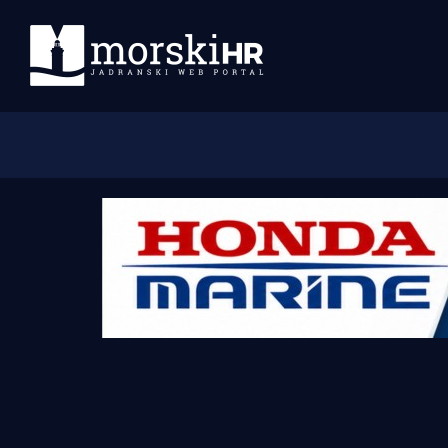
Početna
Morski plus
Morski TV
Obala
Otoci
Turizam i nautika