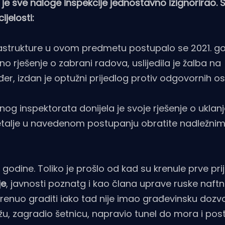
je sve naloge inspekcije jednostavno izignorirao. S
jelosti:
frastrukture u ovom predmetu postupalo se 2021. go
o rješenje o zabrani radova, uslijedila je žalba na
ođer, izdan je optužni prijedlog protiv odgovornih o
g inspektorata donijela je svoje rješenje o uklanj
alje u navedenom postupanju obratite nadležnima
godine. Toliko je prošlo od kad su krenule prve pri
je
, javnosti poznatg i kao člana uprave ruske naftn
krenuo graditi iako tad nije imao građevinsku dozvo
lažu, zagradio šetnicu, napravio tunel do mora i pos