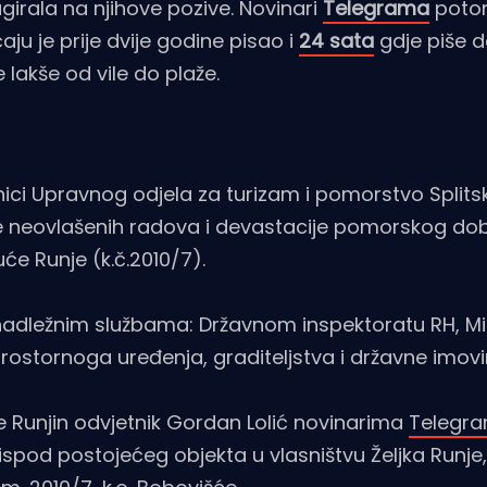
girala na njihove pozive. Novinari
Telegrama
potom 
aju je prije dvije godine pisao i
24 sata
gdje piše d
 lakše od vile do plaže.
nici Upravnog odjela za turizam i pomorstvo Splits
nje neovlašenih radova i devastacije pomorskog do
e Runje (k.č.2010/7).
adležnim službama: Državnom inspektoratu RH, Mi
prostornoga uređenja, graditeljstva i državne imovi
će Runjin odvjetnik Gordan Lolić novinarima
Telegr
 ispod postojećeg objekta u vlasništvu Željka Runj