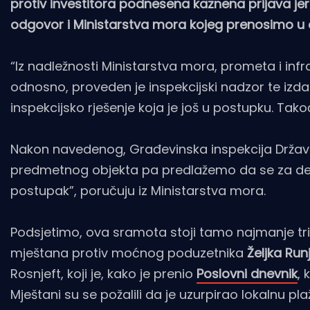
protiv investitora podnesena kaznena prijava jer 
odgovor i Ministarstva mora kojeg prenosimo u ci
“Iz nadležnosti Ministarstva mora, prometa i in
odnosno, proveden je inspekcijski nadzor te izdan
inspekcijsko rješenje koja je još u postupku. Tak
Nakon navedenog, Građevinska inspekcija Državno
predmetnog objekta pa predlažemo da se za det
postupak”, poručuju iz Ministarstva mora.
Podsjetimo, ova sramota stoji tamo najmanje tri 
mještana protiv moćnog poduzetnika
Željka Run
Rosnjeft, koji je, kako je prenio
Poslovni dnevnik
, 
Mještani su se požalili da je uzurpirao lokalnu p