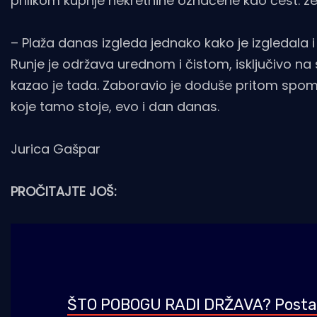
prilikom kupnje nekretnine označene kao čest. ze
– Plaža danas izgleda jednako kako je izgledala 
Runje je održava urednom i čistom, isključivo na s
kazao je tada. Zaboravio je doduše pritom spome
koje tamo stoje, evo i dan danas.
Jurica Gašpar
PROČITAJTE JOŠ:
ŠTO POBOGU RADI DRŽAVA? Postavi