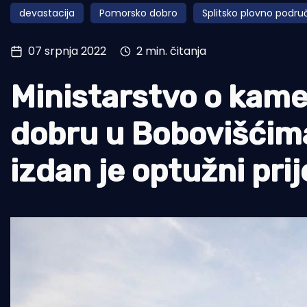
devastacija
Pomorsko dobro
Splitsko plovno podru
Pomorstvo
Ribolov
07 srpnja 2022
2 min. čitanja
Ekologija
Ministarstvo o ka
Tradicija i kultura
dobru u Bobovišćima: 
izdan je optužni pri