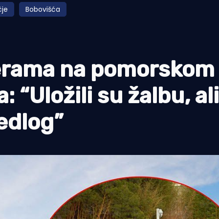
čje
Bobovišća
merama na pomorskom
“Uložili su žalbu, ali
jedlog”