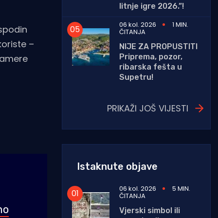
litnje igre 2026.”!
06 kol. 2026
1 MIN.
ospodin
ČITANJA
koriste –
NIJE ZA PROPUSTITI
Priprema, pozor,
 kamere
ribarska fešta u
Supetru!
PRIKAŽI JOŠ VIJESTI
Istaknute objave
06 kol. 2026
5 MIN.
ČITANJA
no
Vjerski simbol ili