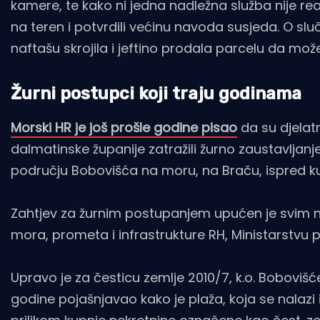
kamere, te kako ni jedna nadležna služba nije rea
na teren i potvrdili većinu navoda susjeda. O sluč
naftašu skrojila i jeftino prodala parcelu da može
Žurni postupci koji traju godinama
Morski HR je još prošle godine pisao
da su djelat
dalmatinske županije zatražili žurno zaustavlja
području Bobovišća na moru, na Braču, ispred kuć
Zahtjev za žurnim postupanjem upućen je svim n
mora, prometa i infrastrukture RH, Ministarstvu 
Upravo je za česticu zemlje 2010/7, k.o. Boboviš
godine pojašnjavao kako je plaža, koja se nalazi