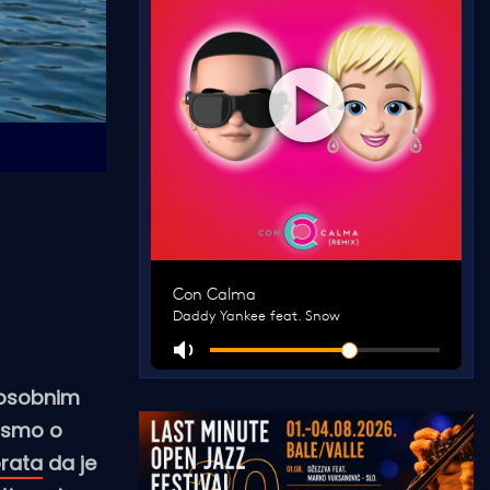
 osobnim
o smo o
orata
da je