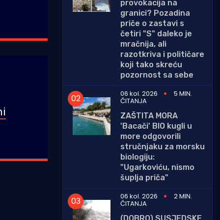
provokacija na
granici? Pozadina
priče o zastavi s
četiri "S" daleko je
mračnija, ali
razotkriva i političare
koji tako skreću
pozornost sa sebe
06 kol. 2026
5 MIN.
ČITANJA
ni
ZAŠTITA MORA
'Bacači' BIO kugli u
more odgovorili
stručnjaku za morsku
biologiju:
"Ugarkoviću, nismo
šuplja priča"
06 kol. 2026
2 MIN.
ČITANJA
(DOBRO) SUSJEDSKE