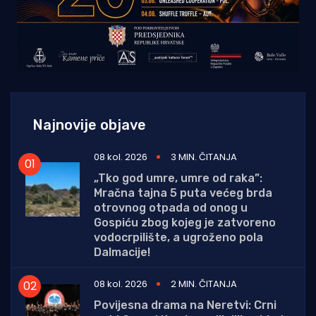
Najnovije objave
08 kol. 2026
3 MIN. ČITANJA
„Tko god umre, umre od raka”:
Mračna tajna 5 puta većeg brda
otrovnog otpada od onog u
Gospiću zbog kojeg je zatvoreno
vodocrpilište, a ugroženo pola
Dalmacije!
08 kol. 2026
2 MIN. ČITANJA
Povijesna drama na Neretvi: Crni