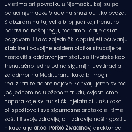
uvjetima pri povratku u Njemačku koji su po
odluci njemačke Vlade na snazi od 1. kolovoza.
S obzirom na taj veliki broj ljudi koji trenutno
boravi na našoj regiji, moramo i dalje ostati
odgovorni i tako zajednički doprinijeti očuvanju
stabilne i povoljne epidemiološke situacije te
nastaviti s održavanjem statusa Hrvatske kao
trenutačno jedne od najsigurnijih destinacija
za odmor na Mediteranu, kako bi mogli i
realizirati te dobre najave. Zahvaljujemo svima
još jednom na uloženom trudu, svjesni smo
napora koje svi turistički djelatnici ulažu kako
bi ispoštovali sve sigurnosne protokole i time
zaštitili svoje zdravlje, ali i zdravlje naših gostiju
– kazala je
dr.sc. Peršić Živadinov
, direktorica