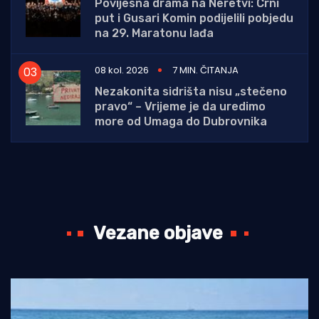
Povijesna drama na Neretvi: Crni
put i Gusari Komin podijelili pobjedu
na 29. Maratonu lađa
08 kol. 2026
7 MIN. ČITANJA
Nezakonita sidrišta nisu „stečeno
pravo“ – Vrijeme je da uredimo
more od Umaga do Dubrovnika
Vezane objave