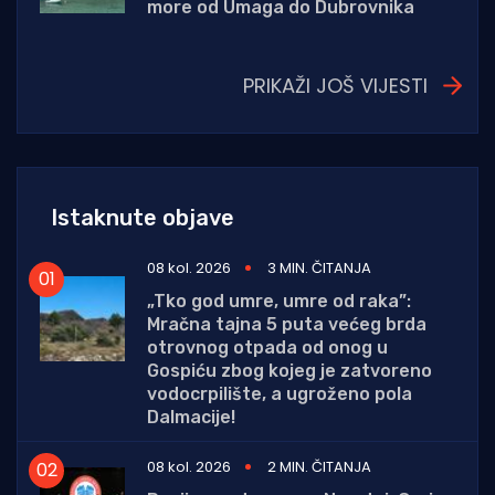
more od Umaga do Dubrovnika
PRIKAŽI JOŠ VIJESTI
Istaknute objave
08 kol. 2026
3 MIN. ČITANJA
„Tko god umre, umre od raka”:
Mračna tajna 5 puta većeg brda
otrovnog otpada od onog u
Gospiću zbog kojeg je zatvoreno
vodocrpilište, a ugroženo pola
Dalmacije!
08 kol. 2026
2 MIN. ČITANJA