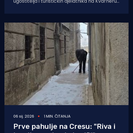
ugostitelja i turističkih djelatnika na Kvarneru
sve se češće mogu čuti komentari kako je
gostiju
06 sij. 2026
1 MIN. ČITANJA
Prve pahulje na Cresu: "Riva i