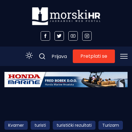
Pretplati se
Prijava
Početna
Morski plus
Morski TV
Obala
Kvarner
turisti
turistički rezultati
Turizam
Otoci