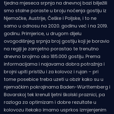
tjedna mjeseca srpnja na dnevnoj bazi bilježili
smo stalne poraste u broju noćenja gostiju iz
Njemačke, Austrije, Češke i Poljske, i to ne
samo u odnosu na 2020. godinu već i na 2019.
godinu. Primjerice, u drugom dijelu
ovogodišnjeg srpnja broj gostiju koji je boravio
na regiji je zamjetno porastao te trenutno
dnevno brojimo oko 185.000 gostiju. Prema
informacijama i najavama dobra potražnja i
brojni upiti pristižu i za kolovoz i rujan – pri
tome posebice treba uzeti u obzir kako su u
njemačkim pokrajinama Baden-Württemberg i
Bavarskoj tek krenuli ljetni školski praznici, pa
razloga za optimizam i dobre rezultate u
kolovozu itekako imamo usprkos izmjenjenim