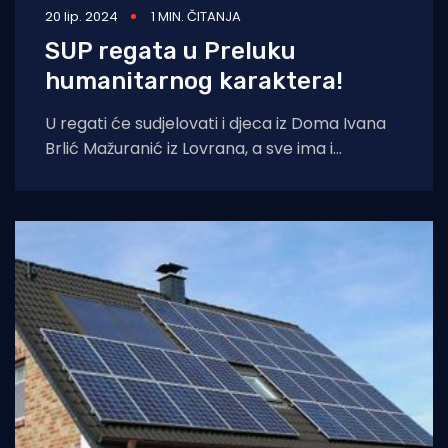
20 lip. 2024
1 MIN. ČITANJA
SUP regata u Preluku
humanitarnog karaktera!
U regati će sudjelovati i djeca iz Doma Ivana
Brlić Mažuranić iz Lovrana, a sve ima i
humanitarni karakter. SUP