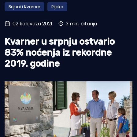
Brijuni i Kvarner
Rijeka
Turizam i nautika
Pomorstvo
02 kolovoza 2021
3 min. čitanja
Ribolov
Kvarner u srpnju ostvario
Ekologija
83% noćenja iz rekordne
Tradicija i kultura
2019. godine