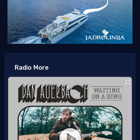
Radio More