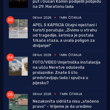
put i Gusari Komin podijelili pobjedu
na 29. Maratonu lađa
08 kol. 2026
1 MIN. ČITANJA
APEL S KAPRIJA Očajni mještani i
turisti poručuju: „Živimo u strahu
od tragedije, šetnica je postala
trkaća staza, a uvala poligon za
divljanje!“
08 kol. 2026
1 MIN. ČITANJA
FOTO/VIDEO Umjetnička instalacija
na ušću Neretve oduševila
prolaznike: Znate li što
predstavljaju lađa i spužva u
pijesku?
08 kol. 2026
7 MIN. ČITANJA
Nezakonita sidrišta nisu „stečeno
pravo“ – Vrijeme je da uredimo