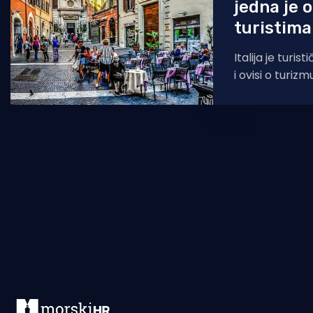
jedna je 
turistima 
Italija je turis
i ovisi o turizm
turistima dop