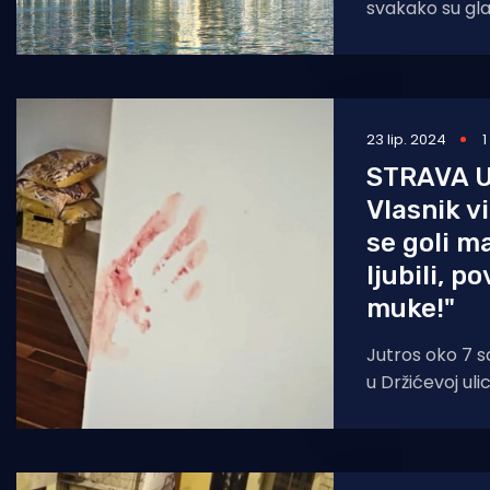
svakako su gla
medicinarima p
Imali smo dost
23 lip. 2024
1
STRAVA U
Vlasnik vi
se goli ma
ljubili, 
muke!"
Jutros oko 7 sa
u Držićevoj uli
kako se ispred