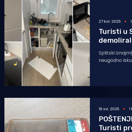
Pomorstvo
Ribolov
27 kol. 2025
Turisti u 
Ekologija
demoliral
Tradicija i kultura
Splitski iznajml
neugodno iskus
iz Zagreba koj
iz Njemačke un
18 svi. 2025
1
POŠTENJE
Turisti p