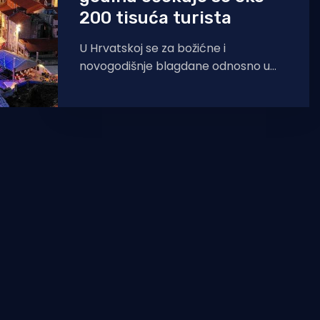
200 tisuća turista
U Hrvatskoj se za božićne i
novogodišnje blagdane odnosno u
razdoblju od 23. prosinca ove do 8.
siječnja 2023. godine