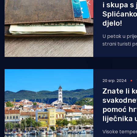
i skupa s
Splićanko
djelo!
U petak u pri
strani turisti 
novcem i oso
njemačke držav
20 srp. 2024
Znate li k
svakodne
pomoć hr
liječnika 
Visoke tempera