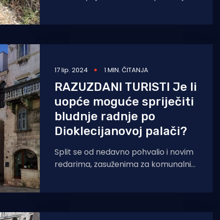
dojavu o dvoje turista, stranih
državljana koji
17 lip. 2024
1 MIN. ČITANJA
RAZUZDANI TURISTI Je li
uopće moguće spriječiti
bludnje radnje po
Dioklecijanovoj palači?
Split se od nedavno pohvalio i novim
redarima, zasuženima za komunalni
red, no čini se da baš ništa ne utječe