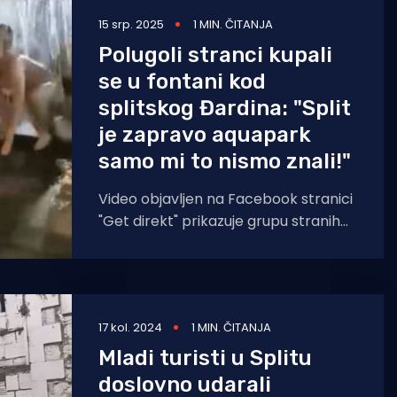
15 srp. 2025
1 MIN. ČITANJA
Polugoli stranci kupali
se u fontani kod
splitskog Đardina: "Split
je zapravo aquapark
samo mi to nismo znali!"
Video objavljen na Facebook stranici
"Get direkt" prikazuje grupu stranih
turista kako se pod okriljem noći
polugoli kupaju
17 kol. 2024
1 MIN. ČITANJA
Mladi turisti u Splitu
doslovno udarali