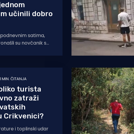
 jednom
m učinili dobro
jepodnevnim satima,
pronašli su novčanik s
bnim dokumentima
ljanke U. S. D.
1 MIN. ČITANJA
oliko turista
vno zatraži
vatskih
u Crikvenici?
ture i toplinski udar