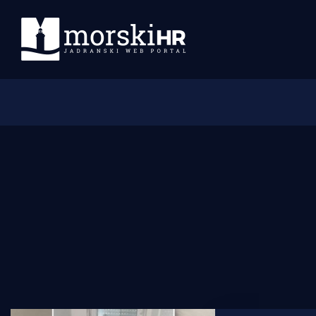
Početna
Morski plus
Morski TV
Obala
Otoci
Turizam i nautika