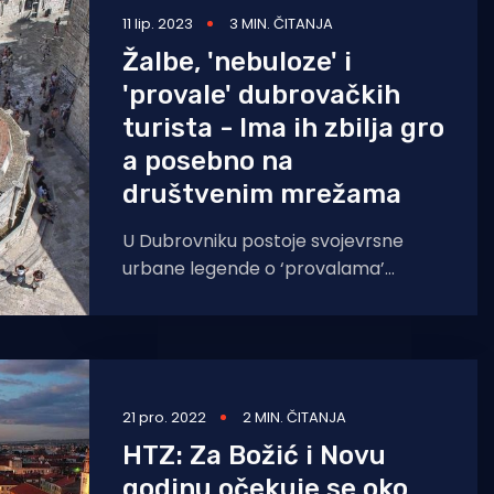
11 lip. 2023
3 MIN. ČITANJA
Žalbe, 'nebuloze' i
'provale' dubrovačkih
turista - Ima ih zbilja gro
a posebno na
društvenim mrežama
U Dubrovniku postoje svojevrsne
urbane legende o ‘provalama’
turista koji posjete Dubrovačke
znamenitosti – od pitanja sklapaju li
se zidine tijekom
21 pro. 2022
2 MIN. ČITANJA
HTZ: Za Božić i Novu
godinu očekuje se oko