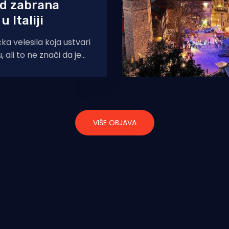
od zabrana
u Italiji
tička velesila koja ustvari
u, ali to ne znači da je
ušteno da rade
VIŠE OBJAVA