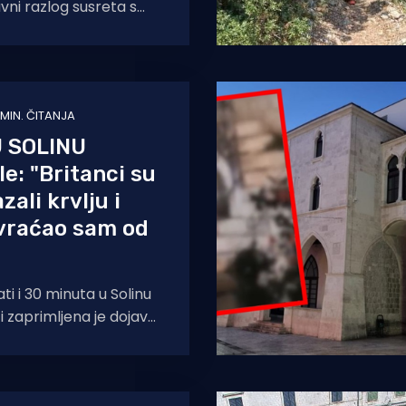
vni razlog susreta s
osljednjih dana. -
a sunčanica i opeklina,
 MIN. ČITANJA
 SOLINU
le: "Britanci su
zali krvlju i
povraćao sam od
ti i 30 minuta u Solinu
ci zaprimljena je dojava
 kuće za