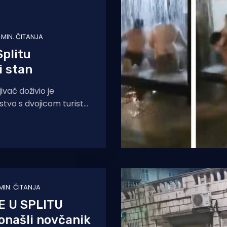
1 MIN. ČITANJA
Splitu
i stan
jivač doživio je
tvo s dvojicom turista
i su preko svoje majke
ajmili njegov
 MIN. ČITANJA
 U SPLITU
ronašli novčanik