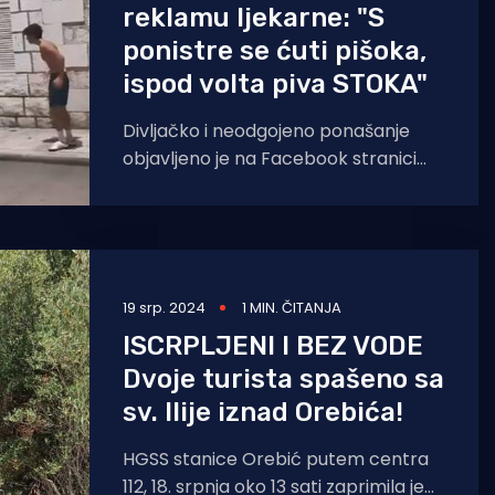
reklamu ljekarne: "S
ponistre se ćuti pišoka,
ispod volta piva STOKA"
Divljačko i neodgojeno ponašanje
objavljeno je na Facebook stranici
GetDirekt. - S ponistre se ćuti pišoka,
ispod volta piva STOKA - napisali
19 srp. 2024
1 MIN. ČITANJA
ISCRPLJENI I BEZ VODE
Dvoje turista spašeno sa
sv. Ilije iznad Orebića!
HGSS stanice Orebić putem centra
112, 18. srpnja oko 13 sati zaprimila je