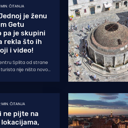
1 MIN. ČITANJA
Jednoj je ženu
om Getu
o pa je skupini
 rekla što ih
oji i video!
ntru Splita od strane
 turista nije ništa novo,
iziritiranost domaćih
2 MIN. ČITANJA
i ne pijte na
lokacijama,