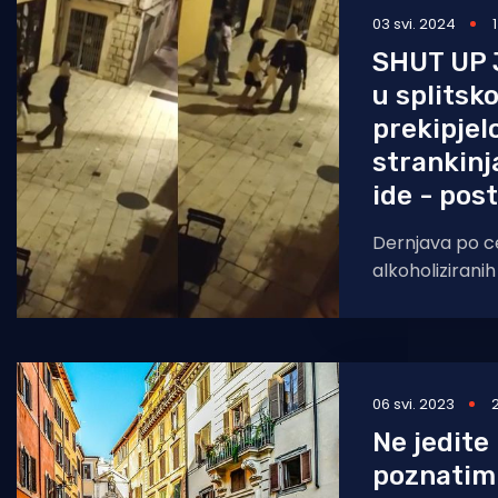
03 svi. 2024
SHUT UP 
u splitsk
prekipjel
strankinja
ide - post
Dernjava po ce
alkoholiziranih
a nije nova ni 
ljudi - ova je
06 svi. 2023
Ne jedite 
poznatim 