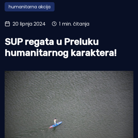
humanitarna akcija
Turizam i nautika
Pomorstvo
20 lipnja 2024
1 min. čitanja
Ribolov
SUP regata u Preluku
Ekologija
humanitarnog karaktera!
Tradicija i kultura