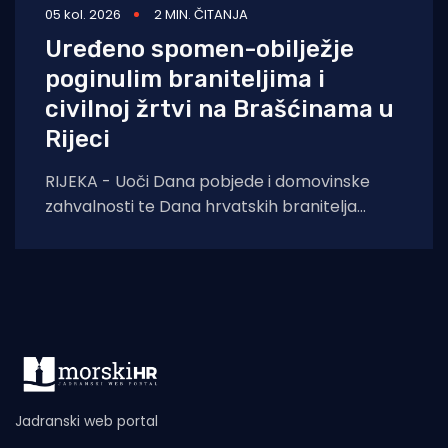
05 kol. 2026
2 MIN. ČITANJA
Uređeno spomen-obilježje
poginulim braniteljima i
civilnoj žrtvi na Brašćinama u
Rijeci
RIJEKA - Uoči Dana pobjede i domovinske
zahvalnosti te Dana hrvatskih branitelja
završeni su građevinski radovi na uređenju
spomen-obilježja u
Jadranski web portal