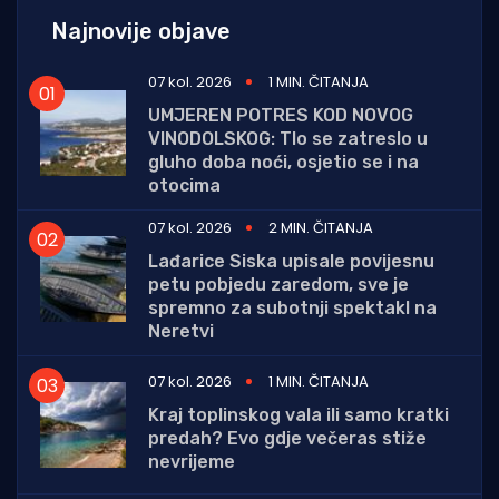
Najnovije objave
07 kol. 2026
1 MIN. ČITANJA
UMJEREN POTRES KOD NOVOG
VINODOLSKOG: Tlo se zatreslo u
gluho doba noći, osjetio se i na
otocima
07 kol. 2026
2 MIN. ČITANJA
Lađarice Siska upisale povijesnu
petu pobjedu zaredom, sve je
spremno za subotnji spektakl na
Neretvi
07 kol. 2026
1 MIN. ČITANJA
Kraj toplinskog vala ili samo kratki
predah? Evo gdje večeras stiže
nevrijeme