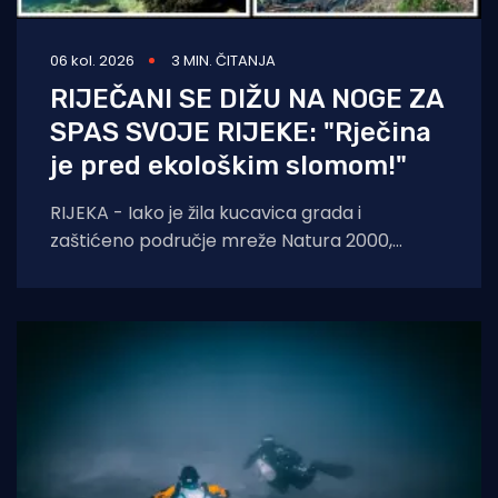
06 kol. 2026
3 MIN. ČITANJA
RIJEČANI SE DIŽU NA NOGE ZA
SPAS SVOJE RIJEKE: "Rječina
je pred ekološkim slomom!"
RIJEKA - Iako je žila kucavica grada i
zaštićeno područje mreže Natura 2000,
Rječina se sustavno uništava i pretvara u
odvodni