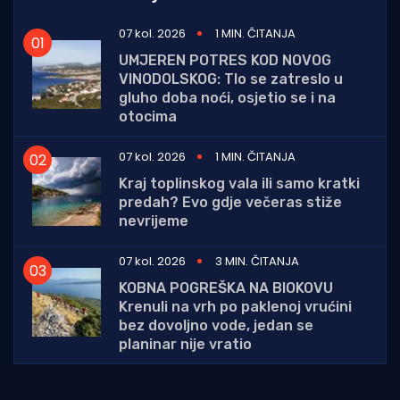
07 kol. 2026
1 MIN. ČITANJA
UMJEREN POTRES KOD NOVOG
VINODOLSKOG: Tlo se zatreslo u
gluho doba noći, osjetio se i na
otocima
07 kol. 2026
1 MIN. ČITANJA
Kraj toplinskog vala ili samo kratki
predah? Evo gdje večeras stiže
nevrijeme
07 kol. 2026
3 MIN. ČITANJA
KOBNA POGREŠKA NA BIOKOVU
Krenuli na vrh po paklenoj vrućini
bez dovoljno vode, jedan se
planinar nije vratio