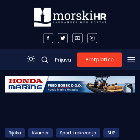
Pretplati se
Prijava
Početna
Morski plus
Morski TV
Obala
Rijeka
Kvarner
Sport i rekreacija
SUP
Otoci