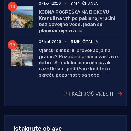
07 kol. 2026
3 MIN. ČITANJA
KOBNA POGREŠKA NA BIOKOVU
Krenuli na vrh po paklenoj vrućini
bez dovoljno vode, jedan se
planinar nije vratio
06 kol. 2026
5 MIN. ČITANJA
Vjerski simbol ili provokacija na
granici? Pozadina priče o zastavi s
četiri "S" daleko je mračnija, ali
razotkriva i političare koji tako
skreću pozornost sa sebe
PRIKAŽI JOŠ VIJESTI
Istaknute objave