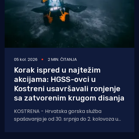
05 kol. 2026
2 MIN. ČITANJA
Korak ispred u najtežim
akcijama: HGSS-ovci u
Kostreni usavršavali ronjenje
sa zatvorenim krugom disanja
KOSTRENA - Hrvatska gorska služba
spašavanja je od 30. srpnja do 2. kolovoza u
Kostreni uspješno provela crossover tečaj
ronjenja za