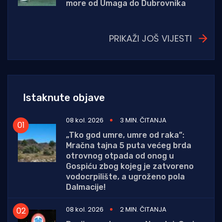
more od Umaga do Dubrovnika
PRIKAŽI JOŠ VIJESTI
Istaknute objave
08 kol. 2026
3 MIN. ČITANJA
„Tko god umre, umre od raka”:
Mračna tajna 5 puta većeg brda
otrovnog otpada od onog u
Gospiću zbog kojeg je zatvoreno
vodocrpilište, a ugroženo pola
Dalmacije!
08 kol. 2026
2 MIN. ČITANJA