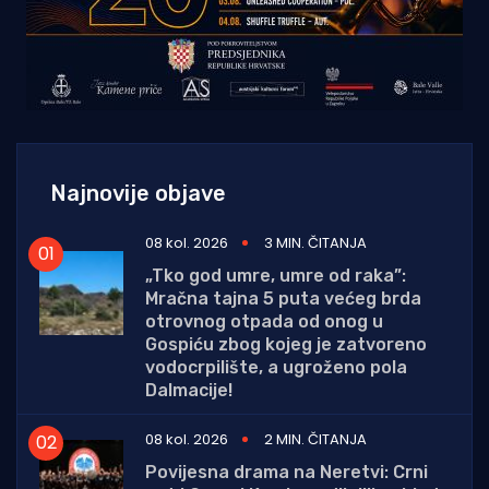
Najnovije objave
08 kol. 2026
3 MIN. ČITANJA
„Tko god umre, umre od raka”:
Mračna tajna 5 puta većeg brda
otrovnog otpada od onog u
Gospiću zbog kojeg je zatvoreno
vodocrpilište, a ugroženo pola
Dalmacije!
08 kol. 2026
2 MIN. ČITANJA
Povijesna drama na Neretvi: Crni