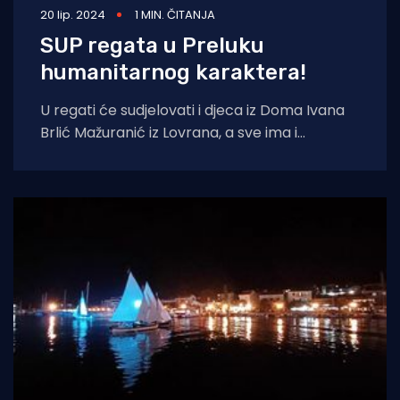
20 lip. 2024
1 MIN. ČITANJA
SUP regata u Preluku
humanitarnog karaktera!
U regati će sudjelovati i djeca iz Doma Ivana
Brlić Mažuranić iz Lovrana, a sve ima i
humanitarni karakter. SUP