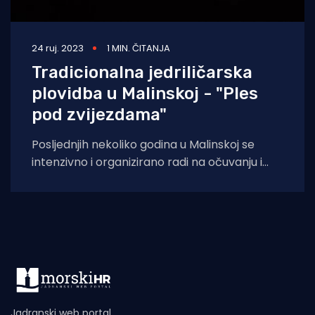
24 ruj. 2023
1 MIN. ČITANJA
Tradicionalna jedriličarska
plovidba u Malinskoj - "Ples
pod zvijezdama"
Posljednjih nekoliko godina u Malinskoj se
intenzivno i organizirano radi na očuvanju i
promoviranju maritimne baštine žitelja tog
djela otoka
Jadranski web portal