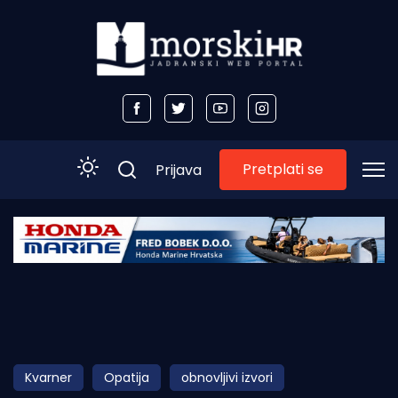
Pretplati se
Prijava
Početna
Morski plus
Morski TV
Obala
Kvarner
Opatija
obnovljivi izvori
Otoci