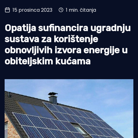
15 prosinca 2023
1 min. čitanja
Turizam i nautika
Pomorstvo
Opatija sufinancira ugradnju
Ribolov
sustava za korištenje
obnovljivih izvora energije u
Ekologija
obiteljskim kućama
Tradicija i kultura