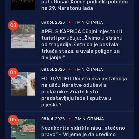
put i Gusari Komin podijelili pobjedu
na 29. Maratonu lađa
08 kol. 2026
1 MIN. ČITANJA
APEL S KAPRIJA Očajni mještani i
turisti poručuju: „Živimo u strahu
od tragedije, šetnica je postala
trkaća staza, a uvala poligon za
divljanje!“
08 kol. 2026
1 MIN. ČITANJA
FOTO/VIDEO Umjetnička instalacija
na ušću Neretve oduševila
prolaznike: Znate li što
predstavljaju lađa i spužva u
pijesku?
08 kol. 2026
7 MIN. ČITANJA
Nezakonita sidrišta nisu „stečeno
pravo“ – Vrijeme je da uredimo