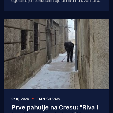
ugostitelja i turističkih djelatnika na Kvarneru
sve se češće mogu čuti komentari kako je
gostiju
06 sij. 2026
1 MIN. ČITANJA
Prve pahulje na Cresu: "Riva i