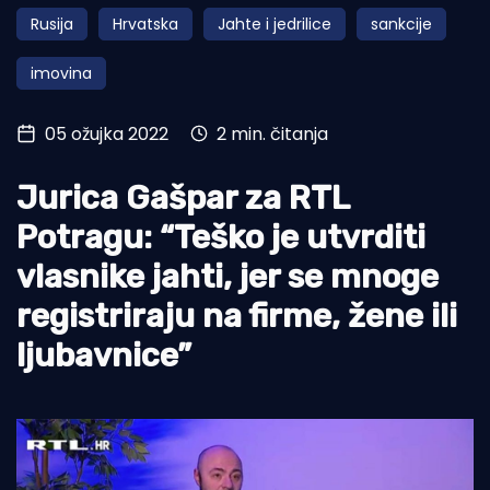
Rusija
Hrvatska
Jahte i jedrilice
sankcije
Turizam i nautika
imovina
Pomorstvo
Ribolov
05 ožujka 2022
2 min. čitanja
Ekologija
Jurica Gašpar za RTL
Tradicija i kultura
Potragu: “Teško je utvrditi
vlasnike jahti, jer se mnoge
registriraju na firme, žene ili
ljubavnice”