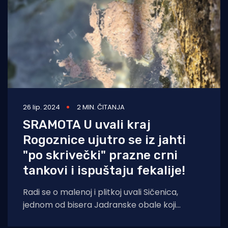
26 lip. 2024
2 MIN. ČITANJA
SRAMOTA U uvali kraj
Rogoznice ujutro se iz jahti
"po skrivečki" prazne crni
tankovi i ispuštaju fekalije!
Radi se o malenoj i plitkoj uvali Sičenica,
jednom od bisera Jadranske obale koji
postaje žrtva bezobrazuluka jahtaša koji se