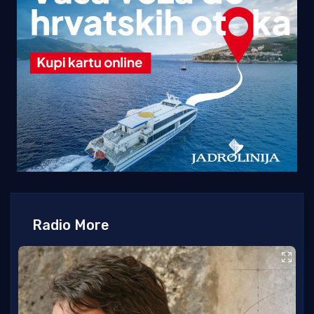
Radio More