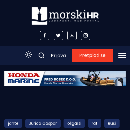
Pretplati se
Prijava
Početna
Morski plus
Morski TV
Obala
jahte
Jurica Gašpar
oligarsi
rat
Rusi
Otoci