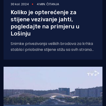
30 kol. 2024
4 MIN. ČITANJA
Koliko je opterećenje za
stijene vezivanje jahti,
pogledajte na primjeru u
Lošinju
Snimke privezivanja velikih brodova za krhka
stabla i priobalne stijene stižu sa svih strana
Jadrana. Najnovije smo dobili s Lošinja.