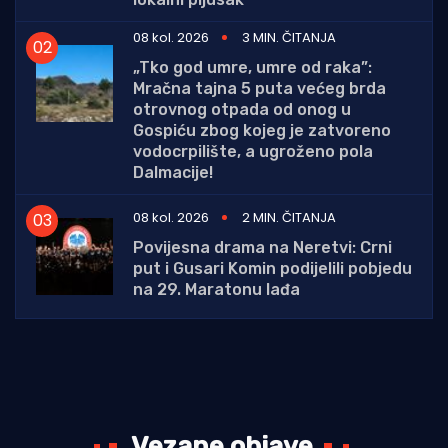
08 kol. 2026
3 MIN. ČITANJA
„Tko god umre, umre od raka”:
Mračna tajna 5 puta većeg brda
otrovnog otpada od onog u
Gospiću zbog kojeg je zatvoreno
vodocrpilište, a ugroženo pola
Dalmacije!
08 kol. 2026
2 MIN. ČITANJA
Povijesna drama na Neretvi: Crni
put i Gusari Komin podijelili pobjedu
na 29. Maratonu lađa
Vezane objave