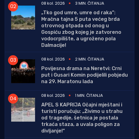
08 kol. 2026
3 MIN. ČITANJA
„Tko god umre, umre od raka”:
Mračna tajna 5 puta većeg brda
otrovnog otpada od onog u
Gospiću zbog kojeg je zatvoreno
vodocrpilište, a ugroženo pola
Dalmacije!
08 kol. 2026
2 MIN. ČITANJA
Povijesna drama na Neretvi: Crni
put i Gusari Komin podijelili pobjedu
na 29. Maratonu lađa
08 kol. 2026
1 MIN. ČITANJA
APEL S KAPRIJA Očajni mještani i
turisti poručuju: „Živimo u strahu
od tragedije, šetnica je postala
trkaća staza, a uvala poligon za
divljanje!“