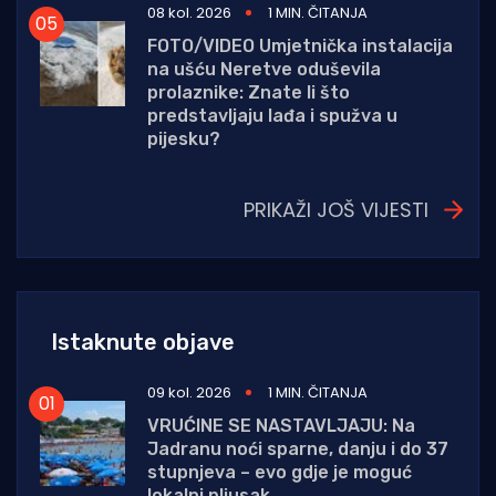
08 kol. 2026
1 MIN. ČITANJA
FOTO/VIDEO Umjetnička instalacija
na ušću Neretve oduševila
prolaznike: Znate li što
predstavljaju lađa i spužva u
pijesku?
PRIKAŽI JOŠ VIJESTI
Istaknute objave
09 kol. 2026
1 MIN. ČITANJA
VRUĆINE SE NASTAVLJAJU: Na
Jadranu noći sparne, danju i do 37
stupnjeva – evo gdje je moguć
lokalni pljusak