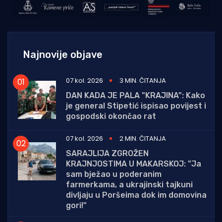
Najnovije objave
07 kol. 2026
3 MIN. ČITANJA
DAN KADA JE PALA "KRAJINA": Kako
je general Stipetić ispisao povijest i
gospodski okončao rat
07 kol. 2026
2 MIN. ČITANJA
SARAJLIJA ZGROŽEN
KRAJNJOSTIMA U MAKARSKOJ: "Ja
sam bježao u poderanim
farmerkama, a ukrajinski tajkuni
divljaju u Poršeima dok im domovina
gori!"