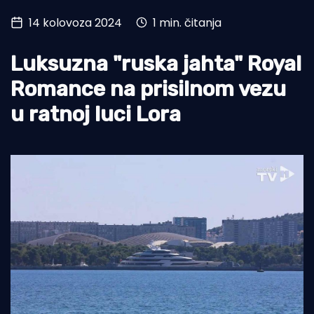
14 kolovoza 2024
1 min. čitanja
Turizam i nautika
Pomorstvo
Luksuzna "ruska jahta" Royal
Ribolov
Romance na prisilnom vezu
u ratnoj luci Lora
Ekologija
Tradicija i kultura