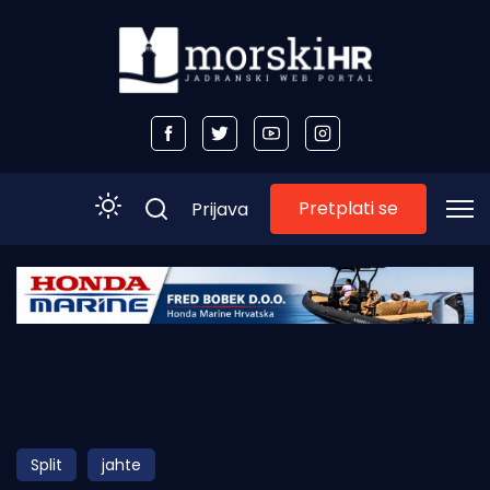
Pretplati se
Prijava
Početna
Morski plus
Morski TV
Obala
Split
jahte
Otoci