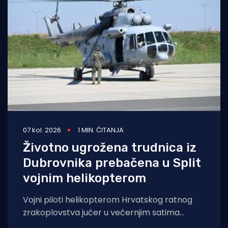
07 kol. 2026
1 MIN. ČITANJA
Životno ugrožena trudnica iz
Dubrovnika prebačena u Split
vojnim helikopterom
Vojni piloti helikopterom Hrvatskog ratnog
zrakoplovstva jučer u večernjim satima
prevezli su životno ugroženu trudnicu iz Opće