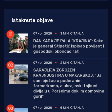
Istaknute objave
07 kol. 2026
3 MIN. ČITANJA
DAN KADA JE PALA "KRAJINA": Kako
je general Stipetić ispisao povijest i
gospodski okončao rat
07 kol. 2026
2 MIN. ČITANJA
SARAJLIJA ZGROŽEN
KRAJNJOSTIMA U MAKARSKOJ: "Ja
sam bježao u poderanim
farmerkama, a ukrajinski tajkuni
divljaju u Poršeima dok im domovina
gori!"
07 kol. 2026
6 MIN. ČITANJA