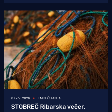
bolnice Dubrovnik u
07 kol. 2026
1 MIN. ČITANJA
STOBREČ Ribarska večer,