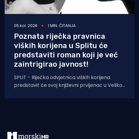
05 kol. 2026
1 MIN. ČITANJA
Poznata riječka pravnica
viških korijena u Splitu će
predstaviti roman koji je već
zaintrigirao javnost!
SPLIT - Riječka odvjetnica viških korijena
predstavit će svoj književni prvijenac u Velikoj
dvorani Gradske knjižnice Marka Marulića u
Splitu, u