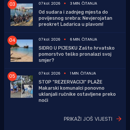
07 kol. 2026
3 MIN. ČITANJA
Od sudara i zadnjeg mjesta do
povijesnog srebra: Nevjerojatan
preokret Lađarica u plavom!
07 kol. 2026
6 MIN. ČITANJA
SIDRO U PIJESKU Zašto hrvatsko
pomorstvo teško pronalazi svoj
smjer?
07 kol. 2026
1 MIN. ČITANJA
STOP "REZERVACIJI" PLAŽE
Makarski komunalci ponovno
uklanjali ručnike ostavljene preko
noći
PRIKAŽI JOŠ VIJESTI