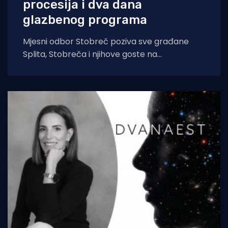
procesija i dva dana
glazbenog programa
Mjesni odbor Stobreč poziva sve građane
Splita, Stobreča i njihove goste na
tradicionalnu proslavu Ribarske večeri i
blagdana sv. Lovre,