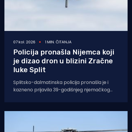
07 kol. 2026
1 MIN. ČITANJA
Policija pronašla Nijemca koji
je dizao dron u blizini Zračne
luke Split
Splitsko-dalmatinska policija pronašla je i
kazneno prijavila 39-godišnjeg njemačkog
državljanina osumnjičenog za nedopušteno
upravljanje dronom u zabranjenim zonama