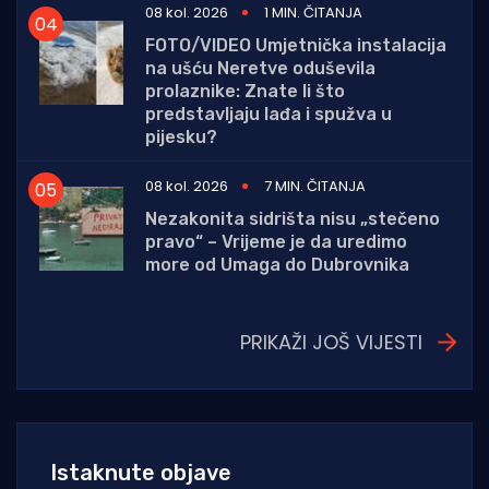
08 kol. 2026
1 MIN. ČITANJA
FOTO/VIDEO Umjetnička instalacija
na ušću Neretve oduševila
prolaznike: Znate li što
predstavljaju lađa i spužva u
pijesku?
08 kol. 2026
7 MIN. ČITANJA
Nezakonita sidrišta nisu „stečeno
pravo“ – Vrijeme je da uredimo
more od Umaga do Dubrovnika
PRIKAŽI JOŠ VIJESTI
Istaknute objave