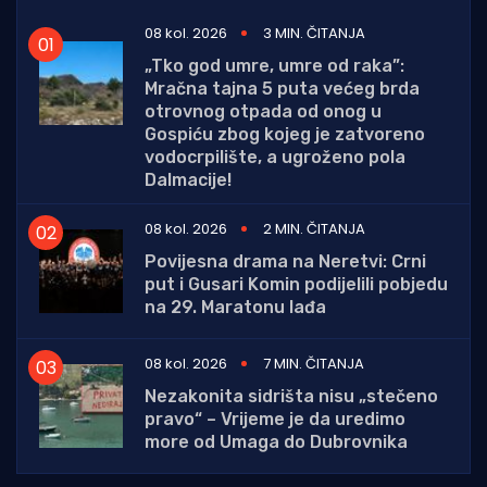
08 kol. 2026
3 MIN. ČITANJA
„Tko god umre, umre od raka”:
Mračna tajna 5 puta većeg brda
otrovnog otpada od onog u
Gospiću zbog kojeg je zatvoreno
vodocrpilište, a ugroženo pola
Dalmacije!
08 kol. 2026
2 MIN. ČITANJA
Povijesna drama na Neretvi: Crni
put i Gusari Komin podijelili pobjedu
na 29. Maratonu lađa
08 kol. 2026
7 MIN. ČITANJA
Nezakonita sidrišta nisu „stečeno
pravo“ – Vrijeme je da uredimo
more od Umaga do Dubrovnika