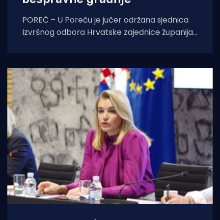
POREČ – U Poreču je jučer održana sjednica
Izvršnog odbora Hrvatske zajednice županija,
na kojoj su, između ostalog, doneseni zaključci
o