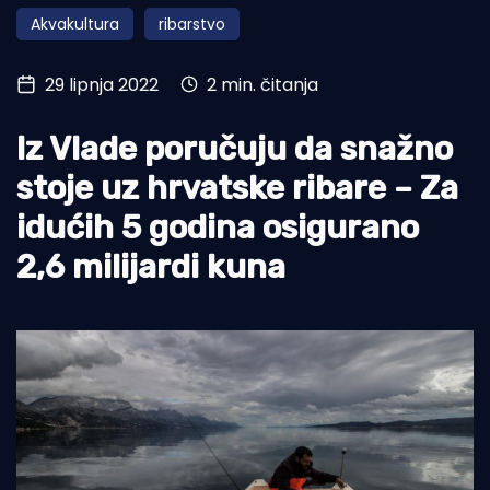
Akvakultura
ribarstvo
Turizam i nautika
Pomorstvo
29 lipnja 2022
2 min. čitanja
Ribolov
Iz Vlade poručuju da snažno
Ekologija
stoje uz hrvatske ribare – Za
Tradicija i kultura
idućih 5 godina osigurano
2,6 milijardi kuna