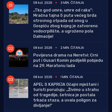
08 kol. 2026
3 MIN. ČITANJA
„Tko god umre, umre od raka”:
Mračna tajna 5 puta većeg brda
otrovnog otpada od onog u
Gospiću zbog kojeg je zatvoreno
vodocrpilište, a ugroženo pola
Dalmacije!
08 kol. 2026
2 MIN. ČITANJA
Povijesna drama na Neretvi: Crni
put i Gusari Komin podijelili pobjedu
na 29. Maratonu lađa
08 kol. 2026
1 MIN. ČITANJA
APEL S KAPRIJA Očajni mještani i
turisti poručuju: „Živimo u strahu
od tragedije, šetnica je postala
trkaća staza, a uvala poligon za
divljanje!“