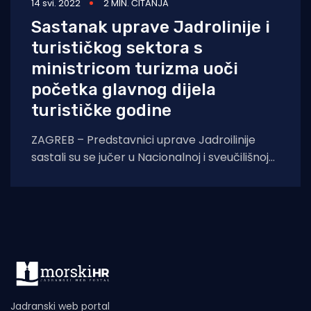
14 svi. 2022
2 MIN. ČITANJA
Sastanak uprave Jadrolinije i
turističkog sektora s
ministricom turizma uoči
početka glavnog dijela
turističke godine
ZAGREB – Predstavnici uprave Jadroilinije
sastali su se jučer u Nacionalnoj i sveučilišnoj
knjižnici u Zagrebu s ministricom turizma i
sporta,
Jadranski web portal