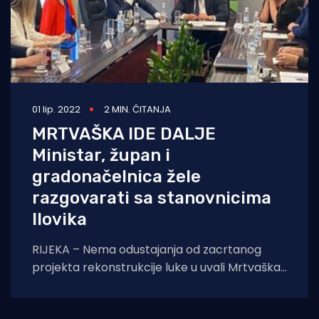
01 lip. 2022
2 MIN. ČITANJA
MRTVAŠKA IDE DALJE
Ministar, župan i
gradonačelnica žele
razgovarati sa stanovnicima
Ilovika
RIJEKA – Nema odustajanja od zacrtanog
projekta rekonstrukcije luke u uvali Mrtvaška
– zaključeno je na sastanku resornog
ministra, primorsko-goranskog župana