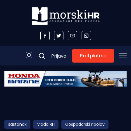
Pretplati se
Prijava
Početna
Morski plus
Morski TV
Obala
sastanak
Vlada RH
Gospodarski ribolov
Otoci