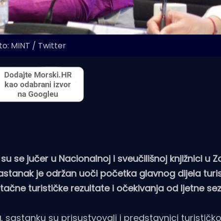
to: MINT / Twitter
 su se jučer u Nacionalnoj i sveučilišnoj knjižnici u 
astanak je održan uoči početka glavnog dijela turi
ačne turističke rezultate i očekivanja od ljetne se
u
, sastanku su prisustvovali i predstavnici turistič