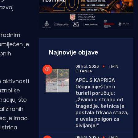
razvoj
narodnim
amijećen je
Najnovije objave
pnih
08 kol. 2026
1 MIN.
ČITANJA
APEL S KAPRIJA
 aktivnosti
Očajni mještani i
aznolike
turisti poručuju:
aciju, što
„Živimo u strahu od
tragedije, šetnica je
liziranih
postala trkaća staza,
sec je imao
a uvala poligon za
divljanje!“
istrica
08 kol. 2026
1 MIN.