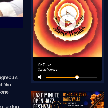
Zagrebu s
stičke
zone.
kog sektora