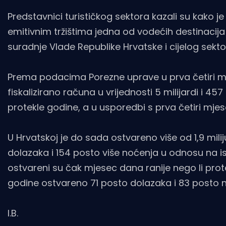
Predstavnici turističkog sektora kazali su kako 
emitivnim tržištima jedna od vodećih destinacij
suradnje Vlade Republike Hrvatske i cijelog sekto
Prema podacima Porezne uprave u prva četiri mj
fiskalizirano računa u vrijednosti 5 milijardi i 4
protekle godine, a u usporedbi s prva četiri mjese
U Hrvatskoj je do sada ostvareno više od 1,9 mili
dolazaka i 154 posto više noćenja u odnosu na ist
ostvareni su čak mjesec dana ranije nego li prot
godine ostvareno 71 posto dolazaka i 83 posto n
I.B.