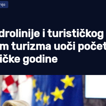
nija
olinije i turističkog
om turizma uoči poče
tičke godine