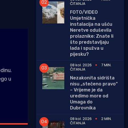
ČITANJA
FOTO/VIDEO
Umjetnička
instalacija na ušću
Neretve oduševila
prolaznike: Znate li
što predstavljaju
lađa i spužva u
pijesku?
08 kol. 2026
7 MIN.
ČITANJA
dinu.
Nezakonita sidrišta
ego u
nisu „stečeno pravo“
– Vrijeme je da
uredimo more od
Umaga do
Dubrovnika
08 kol. 2026
2 MIN.
ČITANJA