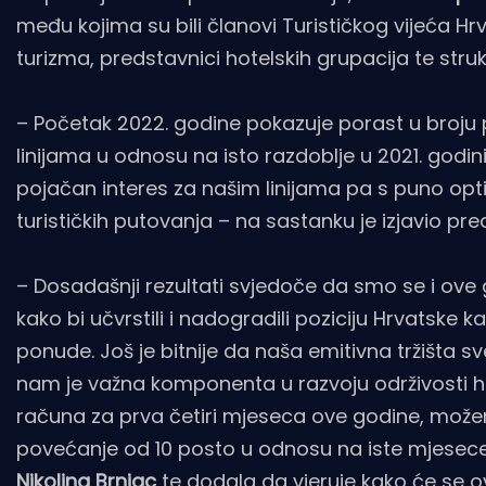
među kojima su bili članovi Turističkog vijeća Hrv
turizma, predstavnici hotelskih grupacija te stru
– Početak 2022. godine pokazuje porast u broju 
linijama u odnosu na isto razdoblje u 2021. godini
pojačan interes za našim linijama pa s puno op
turističkih putovanja – na sastanku je izjavio pre
– Dosadašnji rezultati svjedoče da smo se i ove g
kako bi učvrstili i nadogradili poziciju Hrvatske ka
ponude. Još je bitnije da naša emitivna tržišta s
nam je važna komponenta u razvoju održivosti hr
računa za prva četiri mjeseca ove godine, možemo
povećanje od 10 posto u odnosu na iste mjesec
Nikolina Brnjac
te dodala da vjeruje kako će se ova