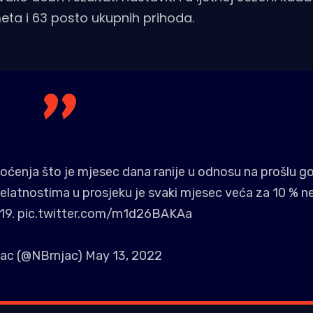
ta i 63 posto ukupnih prihoda.
noćenja što je mjesec dana ranije u odnosu na prošlu go
 djelatnostima u prosjeku je svaki mjesec veća za 10 % n
19.
pic.twitter.com/m1d26BAKAa
njac (@NBrnjac)
May 13, 2022