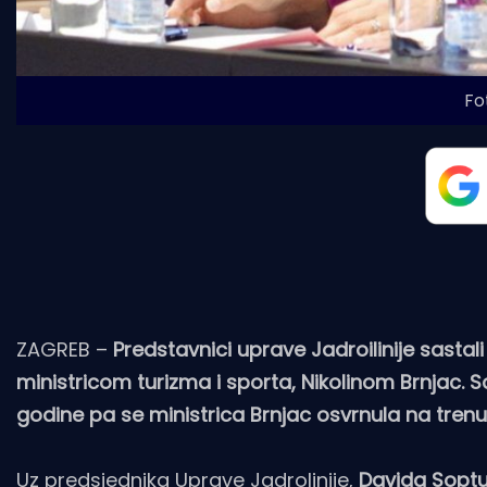
Fo
ZAGREB –
Predstavnici uprave Jadroilinije sastali
ministricom turizma i sporta, Nikolinom Brnjac. S
godine pa se ministrica Brnjac osvrnula na trenut
Uz predsjednika Uprave Jadrolinije,
Davida Sopt