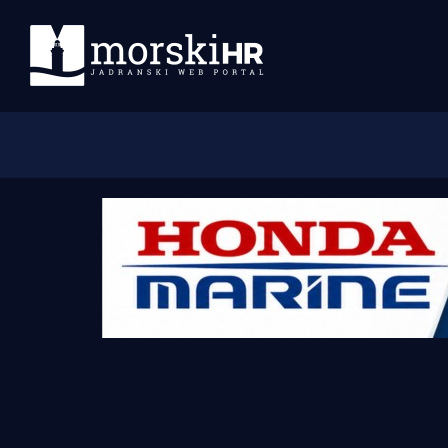
Početna
Morski plus
Morski TV
Obala
Otoci
Turizam i nautika