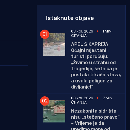
Istaknute objave
08 kol. 2026
1 MIN.
ČITANJA
APEL S KAPRIJA
Očajni mještani i
turisti poručuju:
„Živimo u strahu od
tragedije, šetnica je
postala trkaća staza,
a uvala poligon za
divljanje!“
08 kol. 2026
7 MIN.
ČITANJA
Nezakonita sidrišta
nisu „stečeno pravo“
– Vrijeme je da
uredimo more od