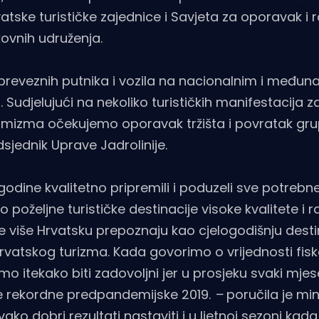
atske turističke zajednice i Savjeta za oporavak i 
kovnih udruženja.
preveznih putnika i vozila na nacionalnim i među
. Sudjelujući na nekoliko turističkih manifestacija z
timizma očekujemo oporavak tržišta i povratak gru
dsjednik Uprave Jadrolinije.
odine kvalitetno pripremili i poduzeli sve potrebne
o poželjne turističke destinacije visoke kvalitete i r
ve više Hrvatsku prepoznaju kao cjelogodišnju destin
vatskog turizma. Kada govorimo o vrijednosti fiska
 itekako biti zadovoljni jer u prosjeku svaki mje
e rekordne predpandemijske 2019.
–
poručila je min
ko dobri rezultati nastaviti i u ljetnoj sezoni kada