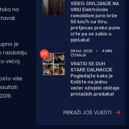
VIDEO: DIVLJANJE NA
atska na
VIRU Električnim
romobilom jurio brže
stavak
50 km/h na Viru,
pretjecao preko pune
crte pa se zabio u
pješaka!
upno je
08 kol. 2026
4 MIN.
m razdoblju
ČITANJA
to većoj.
VRATIO SE DUH
STARE DALMACIJE
Pogledajte kako je
osto više
Kolište na jednu
zultati
večer oživjelo običaje
privlačkih predaka!
2019.
PRIKAŽI JOŠ VIJESTI