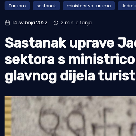
Turizam
sastanak
ministarstvo turizma
Jadroli
Pomorstvo
Ribolov
14 svibnja 2022
2 min. čitanja
Ekologija
Sastanak uprave Jadr
Tradicija i kultura
sektora s ministric
glavnog dijela turis