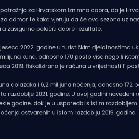
je potražnja za Hrvatskom iznimno dobra, da je Hrv
a za odmor te kako vjeruju da će ova sezona uz na
ra zasigurno polučiti dobre rezultate.
eseca 2022. godine u turističkim djelatnostima uk
57 milijuna kuna, odnosno 170 posto više nego li isto
ca 2019. fiskalizirano je računa u vrijednosti 11 pos
juna dolazaka i 6,2 milijuna noćenja, odnosno 172 p
o razdoblje 2021. godine. U ovoj godini navedeni re
ekle godine, dok je u usporedbi s istim razdobljem 
oćenja ostvarenih u istom razdoblju 2019. godine.