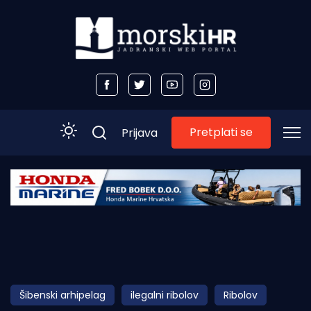
Pretplati se
Prijava
Početna
Morski plus
Morski TV
Obala
Šibenski arhipelag
ilegalni ribolov
Ribolov
Otoci