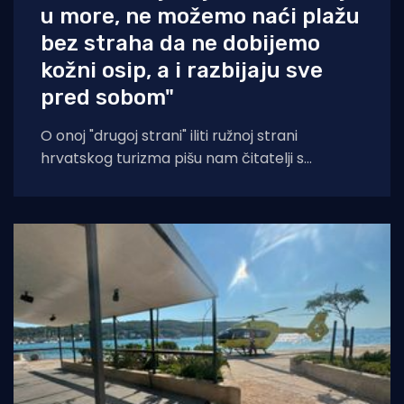
u more, ne možemo naći plažu
bez straha da ne dobijemo
kožni osip, a i razbijaju sve
pred sobom"
O onoj "drugoj strani" iliti ružnoj strani
hrvatskog turizma pišu nam čitatelji s
Murtera koji, kažu, muku muče