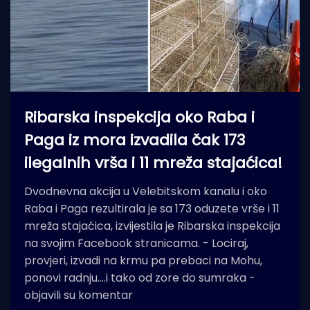
Ribarska inspekcija oko Raba i
Paga iz mora izvadila čak 173
ilegalnih vrša i 11 mreža stajaćica!
Dvodnevna akcija u Velebitskom kanalu i oko
Raba i Paga rezultirala je sa 173 oduzete vrše i 11
mreža stajaćica, izvijestila je Ribarska inspekcija
na svojim Facebook stranicama. - Lociraj,
provjeri, izvadi na krmu pa prebaci na Mohu,
ponovi radnju....i tako od zore do sumraka -
objavili su komentar