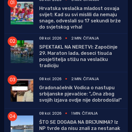
Hrvatska veslačka mladost osvaja
svijet: Kad su svi mislili da nemaju
snage, odveslali su 17 sekundi brže
do svjetskog vrha!
08 kol. 2026
2 MIN. ČITANJA
SPEKTAKL NA NERETVI: Započinje
29. Maraton lađa, deseci tisuća
posjetitelja stižu na veslačku
tradiciju
08 kol. 2026
2 MIN. ČITANJA
Gradonačelnik Vodica o nastupu
srbijanske pjevačice: "„Ona zbog
svojih izjava ovdje nije dobrodošla!“
08 kol. 2026
1 MIN. ČITANJA
ŠTO SE DOGAĐA NA BRIJUNIMA? Iz
NP tvrde da nisu znali za nestanak