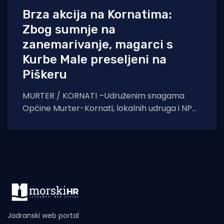
Brza akcija na Kornatima:
Zbog sumnje na
zanemarivanje, magarci s
Kurbe Male preseljeni na
Piškeru
MURTER / KORNATI –Udruženim snagama
Općine Murter-Kornati, lokalnih udruga i NP
Kornati, napuštenim je životinjama osiguran
novi dom s adekvatnom
Jadranski web portal