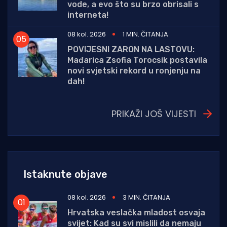
vode, a evo što su brzo obrisali s
interneta!
08 kol. 2026
1 MIN. ČITANJA
POVIJESNI ZARON NA LASTOVU:
Mađarica Zsofia Torocsik postavila
novi svjetski rekord u ronjenju na
dah!
PRIKAŽI JOŠ VIJESTI
Istaknute objave
08 kol. 2026
3 MIN. ČITANJA
Hrvatska veslačka mladost osvaja
svijet: Kad su svi mislili da nemaju