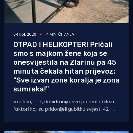
04 kol. 2026
4 MIN. ČITANJA
OTPAD I HELIKOPTERI Pričali
smo s majkom žene koja se
onesvijestila na Zlarinu pa 45
minuta čekala hitan prijevoz:
"Sve izvan zone koralja je zona
sumraka!"
Vrućina, tlak, dehidracija, sve po malo bili su
faktori koji su pridonijeli gubitku svijesti 42 -
godišnjakinje iz Zagreba koja je