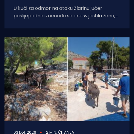
U kući za odmor na otoku Zlarinu jučer
poslijepodne iznenada se onesvijestila žena,
nakon čega je medicinskim helikopterom
prevezena u
03 kol. 2026
2 MIN. ČITANJA