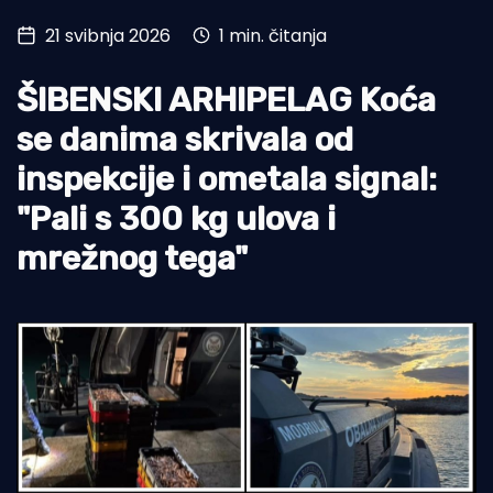
21 svibnja 2026
1 min. čitanja
Turizam i nautika
Pomorstvo
ŠIBENSKI ARHIPELAG Koća
Ribolov
se danima skrivala od
inspekcije i ometala signal:
Ekologija
"Pali s 300 kg ulova i
Tradicija i kultura
mrežnog tega"