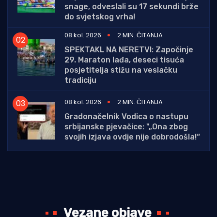
snage, odveslali su 17 sekundi brže
do svjetskog vrha!
08 kol. 2026
2 MIN. ČITANJA
SPEKTAKL NA NERETVI: Započinje
29. Maraton lađa, deseci tisuća
posjetitelja stižu na veslačku
tradiciju
08 kol. 2026
2 MIN. ČITANJA
Gradonačelnik Vodica o nastupu
srbijanske pjevačice: "„Ona zbog
svojih izjava ovdje nije dobrodošla!“
Vezane objave