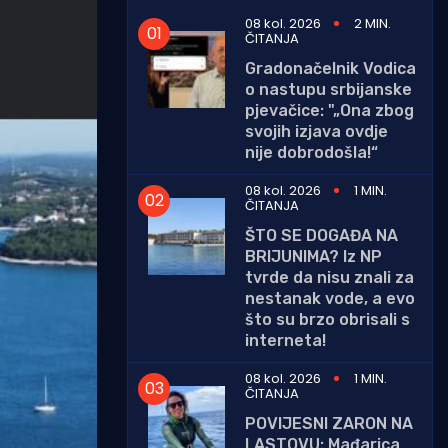
08 kol. 2026
2 MIN.
ČITANJA
Gradonačelnik Vodica
o nastupu srbijanske
pjevačice: "„Ona zbog
svojih izjava ovdje
nije dobrodošla!“
08 kol. 2026
1 MIN.
ČITANJA
ŠTO SE DOGAĐA NA
BRIJUNIMA? Iz NP
tvrde da nisu znali za
nestanak vode, a evo
što su brzo obrisali s
interneta!
08 kol. 2026
1 MIN.
ČITANJA
POVIJESNI ZARON NA
LASTOVU: Mađarica