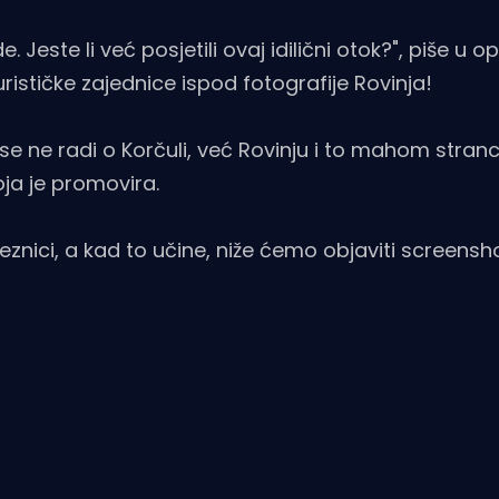
 Jeste li već posjetili ovaj idilični otok?", piše u o
stičke zajednice ispod fotografije Rovinja!
se ne radi o Korčuli, već Rovinju i to mahom stranci,
oja je promovira.
nici, a kad to učine, niže ćemo objaviti screensho