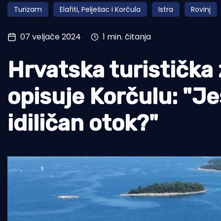
Turizam
Elafiti, Pelješac i Korčula
Istra
Rovinj
Pomorstvo
Ribolov
07 veljače 2024
1 min. čitanja
Ekologija
Hrvatska turistička
Tradicija i kultura
opisuje Korčulu: "Jes
idiličan otok?"