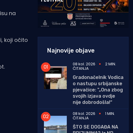
pisu na
 koji očito
Najnovije objave
08 kol. 2026
2 MIN.
t.
ČITANJA
Gradonačelnik Vodica
o nastupu srbijanske
pjevačice: "„Ona zbog
svojih izjava ovdje
nije dobrodošla!“
08 kol. 2026
1 MIN.
ČITANJA
ŠTO SE DOGAĐA NA