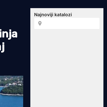
inja
j