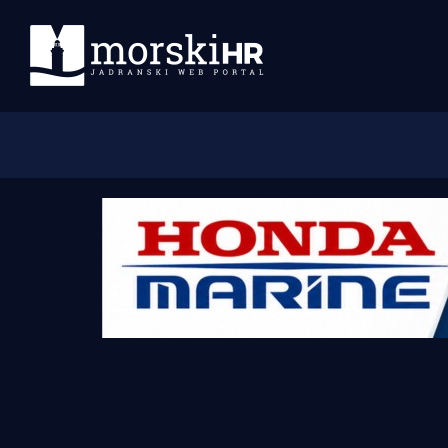
Početna
Morski plus
Morski TV
Obala
Otoci
Turizam i nautika