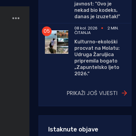
javnost: "Ovo je
nekad bio kodeks,
danas je izuzetak!"
08 kol. 2026
2 MIN.
ČITANJA
Kulturno-ekološki
procvat na Molatu:
Udruga Žaruljica
pripremila bogato
„Zapuntelsko ljeto
2026.“
PRIKAŽI JOŠ VIJESTI
Istaknute objave