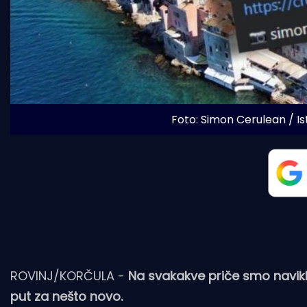
Foto: Simon Cerulean / I
ROVINJ/KORČULA -
Na svakakve priče smo navikli i
put za nešto novo.