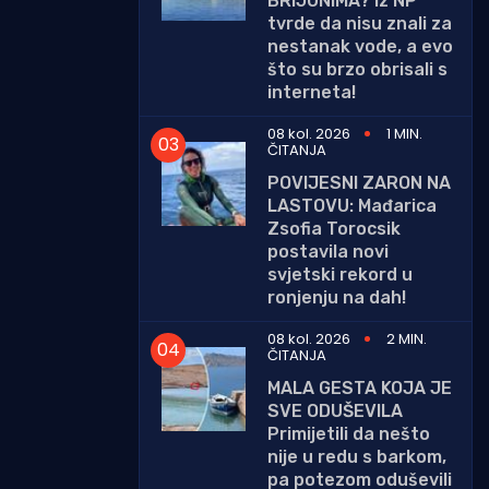
BRIJUNIMA? Iz NP
tvrde da nisu znali za
nestanak vode, a evo
što su brzo obrisali s
interneta!
08 kol. 2026
1 MIN.
ČITANJA
POVIJESNI ZARON NA
LASTOVU: Mađarica
Zsofia Torocsik
postavila novi
svjetski rekord u
ronjenju na dah!
08 kol. 2026
2 MIN.
ČITANJA
MALA GESTA KOJA JE
SVE ODUŠEVILA
Primijetili da nešto
nije u redu s barkom,
pa potezom oduševili