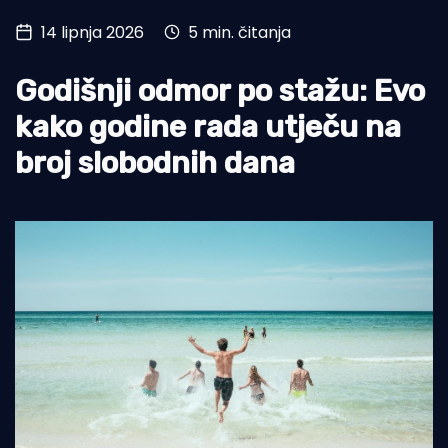
14 lipnja 2026
5 min. čitanja
Turizam i nautika
Pomorstvo
Godišnji odmor po stažu: Evo
Ribolov
kako godine rada utječu na
broj slobodnih dana
Ekologija
Tradicija i kultura