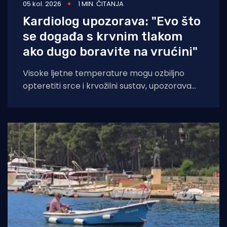
05 kol. 2026
1 MIN. ČITANJA
Kardiolog upozorava: "Evo što
se događa s krvnim tlakom
ako dugo boravite na vrućini"
Visoke ljetne temperature mogu ozbiljno
opteretiti srce i krvožilni sustav, upozorava
kardiologinja dr. Nieca Goldberg iz
zdravstvenog sustava NYU Langone