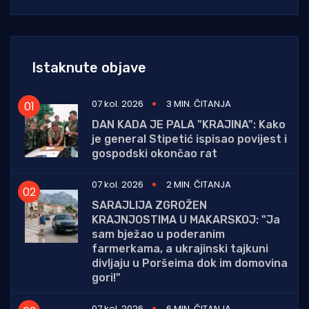
Istaknute objave
07 kol. 2026
3 MIN. ČITANJA
DAN KADA JE PALA "KRAJINA": Kako
je general Stipetić ispisao povijest i
gospodski okončao rat
07 kol. 2026
2 MIN. ČITANJA
SARAJLIJA ZGROŽEN
KRAJNJOSTIMA U MAKARSKOJ: "Ja
sam bježao u poderanim
farmerkama, a ukrajinski tajkuni
divljaju u Poršeima dok im domovina
gori!"
07 kol. 2026
6 MIN. ČITANJA