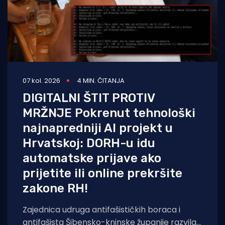
07 kol. 2026
4 MIN. ČITANJA
DIGITALNI ŠTIT PROTIV
MRŽNJE Pokrenut tehnološki
najnapredniji AI projekt u
Hrvatskoj: DORH-u idu
automatske prijave ako
prijetite ili online prekršite
zakone RH!
Zajednica udruga antifašističkih boraca i
antifašista Šibensko-kninske županije razvila