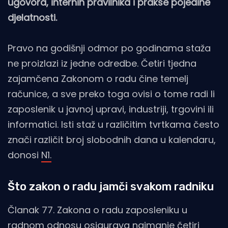
ugovora, internih pravilnika i prakse pojedine
djelatnosti.
Pravo na godišnji odmor po godinama staža
ne proizlazi iz jedne odredbe. Četiri tjedna
zajamčena Zakonom o radu čine temelj
računice, a sve preko toga ovisi o tome radi li
zaposlenik u javnoj upravi, industriji, trgovini ili
informatici. Isti staž u različitim tvrtkama često
znači različit broj slobodnih dana u kalendaru,
donosi
N1.
Što zakon o radu jamči svakom radniku
Članak 77. Zakona o radu zaposleniku u
radnom odnosu osigurava najmanje četiri