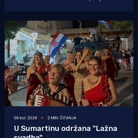
je sustav temeljen na umjetnoj inteligenciji koji
će kontinuirano pratiti,
06 kol. 2026
2 MIN. ČITANJA
U Sumartinu održana "Lažna
svadba"