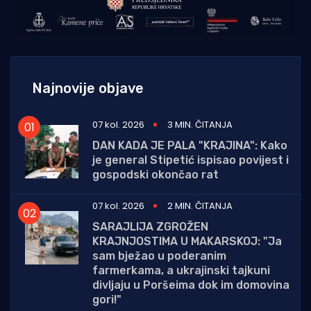
Najnovije objave
07 kol. 2026
3 MIN. ČITANJA
DAN KADA JE PALA "KRAJINA": Kako
je general Stipetić ispisao povijest i
gospodski okončao rat
07 kol. 2026
2 MIN. ČITANJA
SARAJLIJA ZGROŽEN
KRAJNJOSTIMA U MAKARSKOJ: "Ja
sam bježao u poderanim
farmerkama, a ukrajinski tajkuni
divljaju u Poršeima dok im domovina
gori!"