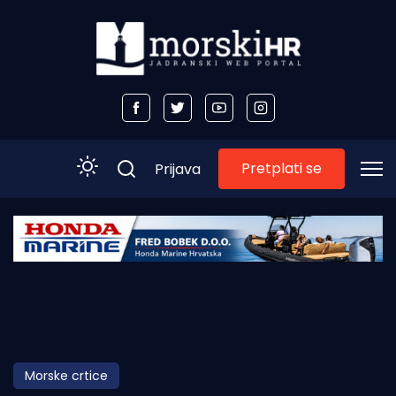
Pretplati se
Prijava
Početna
Morski plus
Morski TV
Obala
Morske crtice
Otoci