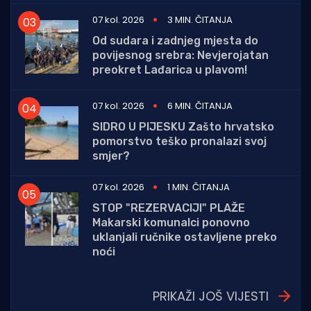
07 kol. 2026
3 MIN. ČITANJA
Od sudara i zadnjeg mjesta do
povijesnog srebra: Nevjerojatan
preokret Lađarica u plavom!
07 kol. 2026
6 MIN. ČITANJA
SIDRO U PIJESKU Zašto hrvatsko
pomorstvo teško pronalazi svoj
smjer?
07 kol. 2026
1 MIN. ČITANJA
STOP "REZERVACIJI" PLAŽE
Makarski komunalci ponovno
uklanjali ručnike ostavljene preko
noći
PRIKAŽI JOŠ VIJESTI