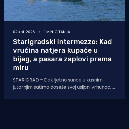
02 kol. 2026
1 MIN. ČITANJA
Starigradski intermezzo: Kad
vrućina natjera kupače u
bijeg, a pasara zaplovi prema
miru
STARIGRAD – Dok ljetno sunce u kasnim
jutarnjim satima doseže svoj usijani vrhunac, a
asfalt na obalnoj prometnici prijeti da će