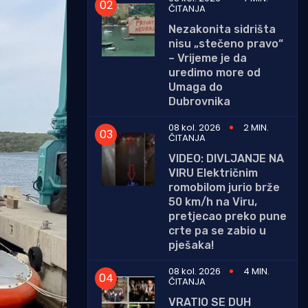
ČITANJA
Nezakonita sidrišta
nisu „stečeno pravo“
– Vrijeme je da
uredimo more od
Umaga do
Dubrovnika
08 kol. 2026
2 MIN.
ČITANJA
VIDEO: DIVLJANJE NA
VIRU Električnim
romobilom jurio brže
50 km/h na Viru,
pretjecao preko pune
crte pa se zabio u
pješaka!
08 kol. 2026
4 MIN.
ČITANJA
VRATIO SE DUH