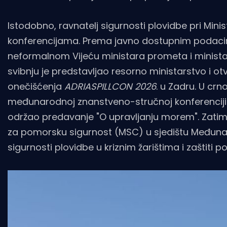
Istodobno, ravnatelj sigurnosti plovidbe pri Mini
konferencijama. Prema javno dostupnim podacima
neformalnom Vijeću ministara prometa i minista
svibnju je predstavljao resorno ministarstvo i 
onečišćenja
ADRIASPILLCON 2026
. u Zadru. U cr
međunarodnoj znanstveno-stručnoj konferenciji „
održao predavanje "O upravljanju morem". Zatim j
za pomorsku sigurnost (MSC) u sjedištu Međunar
sigurnosti plovidbe u kriznim žarištima i zaštiti 