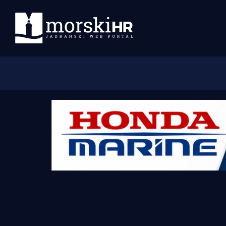
Početna
Morski plus
Morski TV
Obala
Otoci
Turizam i nautika