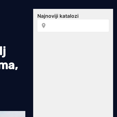
lj
ama,