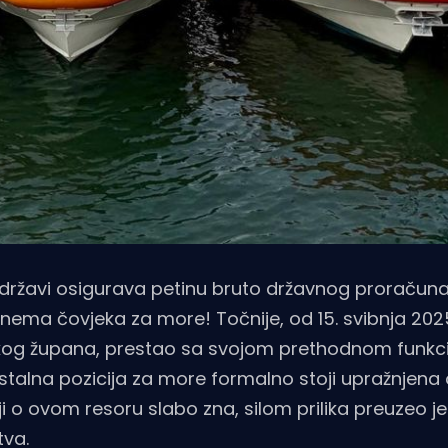
e državi osigurava petinu bruto državnog proračuna
ema čovjeka za more! Točnije, od 15. svibnja 2025
skog župana, prestao sa svojom prethodnom funkc
talna pozicija za more formalno stoji upražnjena
ji o ovom resoru slabo zna, silom prilika preuzeo je
tva.