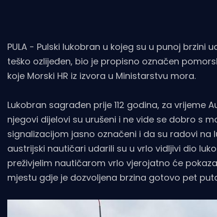
PULA - Pulski lukobran u kojeg su u punoj brzini ud
teško ozlijeđen, bio je propisno označen pomorsk
koje Morski HR iz izvora u Ministarstvu mora.
Lukobran sagrađen prije 112 godina, za vrijeme Au
njegovi dijelovi su urušeni i ne vide se dobro s
signalizacijom jasno označeni i da su radovi na
austrijski nautičari udarili su u vrlo vidljivi dio l
preživjelim nautičarom vrlo vjerojatno će pokaza
mjestu gdje je dozvoljena brzina gotovo pet puta