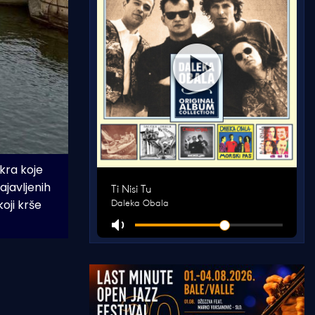
kra koje 
javljenih 
ji krše 