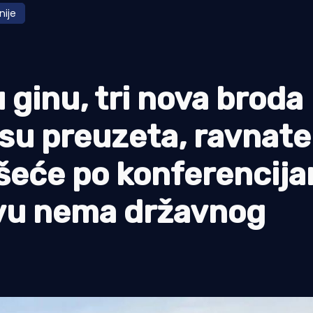
nije
 ginu, tri nova broda
su preuzeta, ravnate
 šeće po konferencij
tvu nema državnog