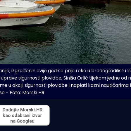
ija, izgrađenih dvije godine prije roka u brodogradilištu Is
 uprave sigurnosti plovidbe, Siniša Orlić tijekom jedne od na
 u akciji sigurnosti plovidbe i naplati kazni nautičarima ko
se - Foto: Morski HR