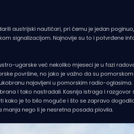
arili austrijski nautičari, pri čemu je jedan poginuo
om signalizacijom. Najnovije su to i potvrđene in
stro-ugarske već nekoliko mjeseci je u fazi radova
 morske površine, no jako je važno da su pomorskom
 lukobranu najavljeni u pomorskim radio-oglasima.
ukobrana i tako nastradali. Kasnija istraga i razgovor 
ti kako je to bilo moguće i što se zapravo dogodil
 manja nego li je nesretna posada plovila.