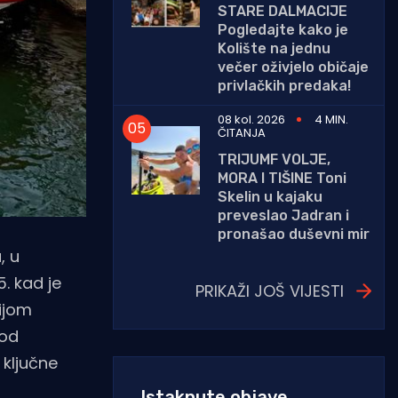
STARE DALMACIJE
Pogledajte kako je
Kolište na jednu
večer oživjelo običaje
privlačkih predaka!
08 kol. 2026
4 MIN.
ČITANJA
TRIJUMF VOLJE,
MORA I TIŠINE Toni
Skelin u kajaku
preveslao Jadran i
pronašao duševni mir
, u
. kad je
PRIKAŽI JOŠ VIJESTI
ijom
 od
 ključne
Istaknute objave