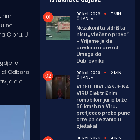
08 kol. 2026
7 MIN.
stnim
ČITANJA
ju na
Nezakonita sidrišta
a Cipru. U
nisu „stečeno pravo“
– Vrijeme je da
d
uredimo more od
Umaga do
Dubrovnika
gdje je
nici Odbora
08 kol. 2026
2 MIN.
ČITANJA
vljalo o
VIDEO: DIVLJANJE NA
VIRU Električnim
romobilom jurio brže
50 km/h na Viru,
pretjecao preko pune
crte pa se zabio u
pješaka!
08 kol. 2026
4 MIN.