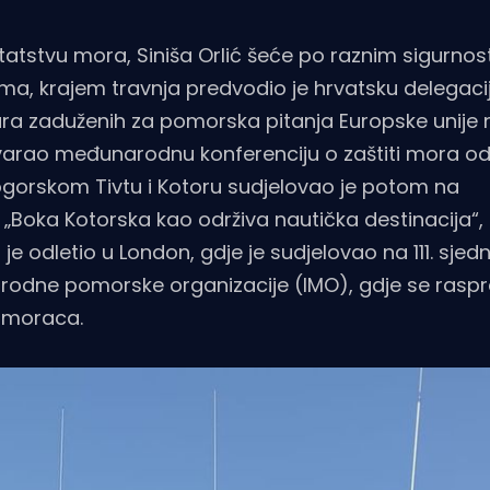
statstvu mora, Siniša Orlić šeće po raznim sigurno
, krajem travnja predvodio je hrvatsku delegaci
ra zaduženih za pomorska pitanja Europske unije n
otvarao međunarodnu konferenciju o zaštiti mora o
nogorskom Tivtu i Kotoru sudjelovao je potom na
Boka Kotorska kao održiva nautička destinacija“, 
e odletio u London, gdje je sudjelovao na 111. sjed
odne pomorske organizacije (IMO), gdje se raspra
pomoraca.