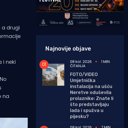
, a drugi
formacije
Najnovije objave
 i neki
08 kol. 2026
1 MIN.
ČITANJA
FOTO/VIDEO
 No
Umjetnička
instalacija na ušću
s
Neretve oduševila
o na
prolaznike: Znate li
što predstavljaju
lađa i spužva u
pijesku?
08 kol. 2026
7 MIN.