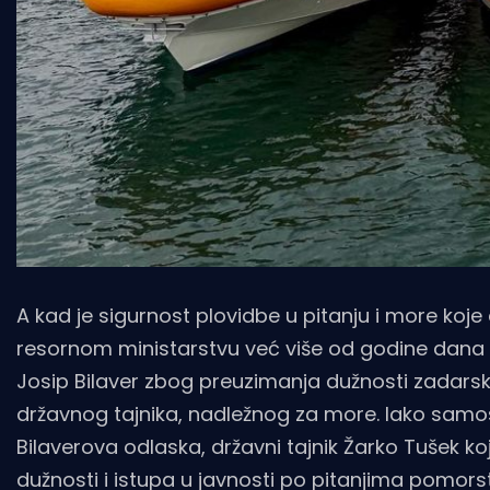
A kad je sigurnost plovidbe u pitanju i more koj
resornom ministarstvu već više od godine dana n
Josip Bilaver zbog preuzimanja dužnosti zadar
državnog tajnika, nadležnog za more. Iako samos
Bilaverova odlaska, državni tajnik Žarko Tušek ko
dužnosti i istupa u javnosti po pitanjima pomors