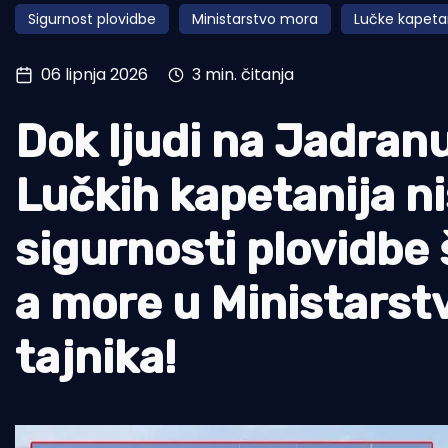
Sigurnost plovidbe
Ministarstvo mora
Lučke kapeta
Pomorstvo
Ribolov
06 lipnja 2026
3 min. čitanja
Ekologija
Dok ljudi na Jadranu
Tradicija i kultura
Lučkih kapetanija ni
sigurnosti plovidbe
a more u Ministars
tajnika!