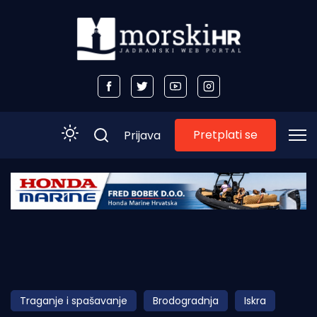
Pretplati se
Prijava
Početna
Morski plus
Morski TV
Obala
Traganje i spašavanje
Brodogradnja
Iskra
Otoci