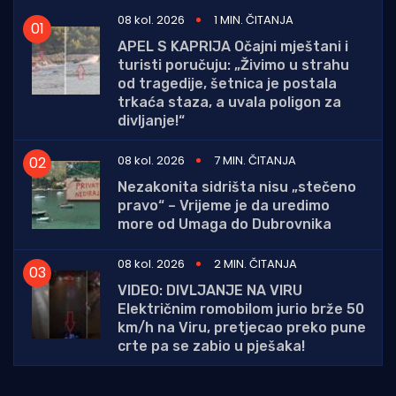
08 kol. 2026
1 MIN. ČITANJA
APEL S KAPRIJA Očajni mještani i
turisti poručuju: „Živimo u strahu
od tragedije, šetnica je postala
trkaća staza, a uvala poligon za
divljanje!“
08 kol. 2026
7 MIN. ČITANJA
Nezakonita sidrišta nisu „stečeno
pravo“ – Vrijeme je da uredimo
more od Umaga do Dubrovnika
08 kol. 2026
2 MIN. ČITANJA
VIDEO: DIVLJANJE NA VIRU
Električnim romobilom jurio brže 50
km/h na Viru, pretjecao preko pune
crte pa se zabio u pješaka!