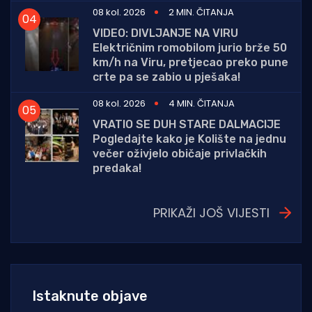
08 kol. 2026
2 MIN. ČITANJA
VIDEO: DIVLJANJE NA VIRU
Električnim romobilom jurio brže 50
km/h na Viru, pretjecao preko pune
crte pa se zabio u pješaka!
08 kol. 2026
4 MIN. ČITANJA
VRATIO SE DUH STARE DALMACIJE
Pogledajte kako je Kolište na jednu
večer oživjelo običaje privlačkih
predaka!
PRIKAŽI JOŠ VIJESTI
Istaknute objave