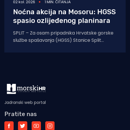
02 kol. 2026
1 MIN. ČITANJA
Noćna akcija na Mosoru: HGSS
spasio ozlijeđenog planinara
SPLIT – Za osam pripadnika Hrvatske gorske
službe spašavanja (HGSS) Stanice Split
protekla noć protekla je u znaku još jedne
uspješne
Jadranski web portal
Pratite nas