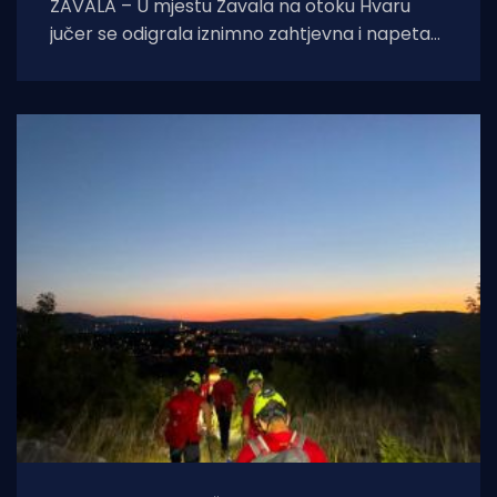
ZAVALA – U mjestu Zavala na otoku Hvaru
jučer se odigrala iznimno zahtjevna i napeta
intervencija hitne medicinske službe.
Zahvaljujući nevjerojatnoj