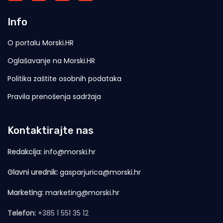
Info
O portalu Morski.HR
Oglašavanje na Morski.HR
Politika zaštite osobnih podataka
Pravila prenošenja sadržaja
Kontaktirajte nas
Redakcija:
info@morski.hr
Glavni urednik:
gasparjurica@morski.hr
Marketing:
marketing@morski.hr
Telefon:
+385 1 551 35 12