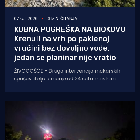
07 kol. 2026
3 MIN. ČITANJA
KOBNA POGREŠKA NA BIOKOVU
Krenuli na vrh po paklenoj
vrućini bez dovoljno vode,
jedan se planinar nije vratio
ŽIVOGOŠĆE - Druga intervencija makarskih
spašavatelja u manje od 24 sata na istom
lokalitetu završila je kobno. HGSS ponovno
apelira na