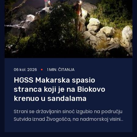
06 kol. 2026
1 MIN. ČITANJA
HGSS Makarska spasio
stranca koji je na Biokovo
krenuo u sandalama
Strani se državljanin sinoć izgubio na području
Sutvida iznad Živogošća, na nadmorskoj visini
od oko 1.050 metara. Muškarac je