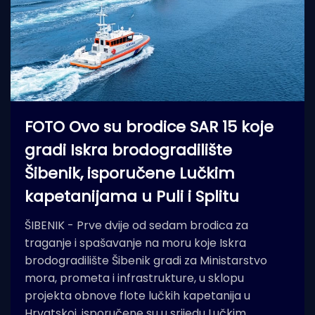
FOTO Ovo su brodice SAR 15 koje
gradi Iskra brodogradilište
Šibenik, isporučene Lučkim
kapetanijama u Puli i Splitu
ŠIBENIK - Prve dvije od sedam brodica za
traganje i spašavanje na moru koje Iskra
brodogradilište Šibenik gradi za Ministarstvo
mora, prometa i infrastrukture, u sklopu
projekta obnove flote lučkih kapetanija u
Hrvatskoj, isporučene su u srijedu Lučkim