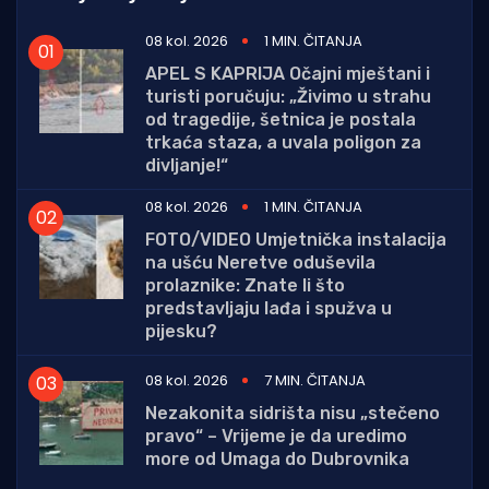
08 kol. 2026
1 MIN. ČITANJA
APEL S KAPRIJA Očajni mještani i
turisti poručuju: „Živimo u strahu
od tragedije, šetnica je postala
trkaća staza, a uvala poligon za
divljanje!“
08 kol. 2026
1 MIN. ČITANJA
FOTO/VIDEO Umjetnička instalacija
na ušću Neretve oduševila
prolaznike: Znate li što
predstavljaju lađa i spužva u
pijesku?
08 kol. 2026
7 MIN. ČITANJA
Nezakonita sidrišta nisu „stečeno
pravo“ – Vrijeme je da uredimo
more od Umaga do Dubrovnika