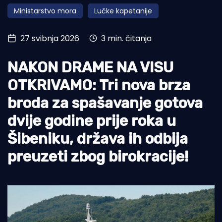
Ministarstvo mora
Lučke kapetanije
Turizam i nautika
Pomorstvo
27 svibnja 2026
3 min. čitanja
Ribolov
NAKON DRAME NA VISU
Ekologija
OTKRIVAMO: Tri nova brza
Tradicija i kultura
broda za spašavanje gotova
dvije godine prije roka u
Šibeniku, država ih odbija
preuzeti zbog birokracije!