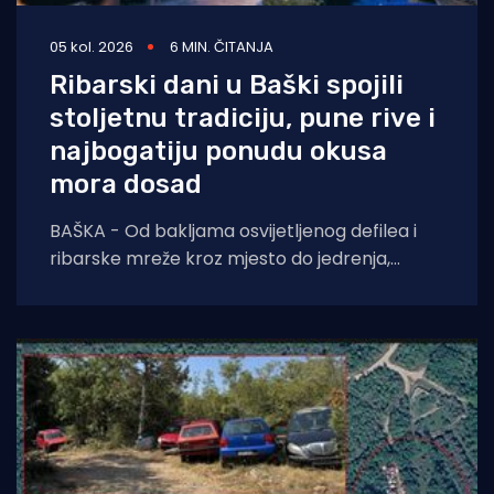
05 kol. 2026
6 MIN. ČITANJA
Ribarski dani u Baški spojili
stoljetnu tradiciju, pune rive i
najbogatiju ponudu okusa
mora dosad
BAŠKA - Od bakljama osvijetljenog defilea i
ribarske mreže kroz mjesto do jedrenja,
dječjih radionica, umjetnosti i koncerata,
trodnevna manifestacija još