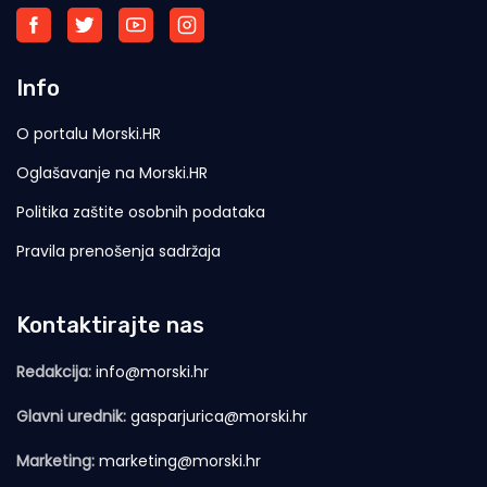
Info
O portalu Morski.HR
Oglašavanje na Morski.HR
Politika zaštite osobnih podataka
Pravila prenošenja sadržaja
Kontaktirajte nas
Redakcija:
info@morski.hr
Glavni urednik:
gasparjurica@morski.hr
Marketing:
marketing@morski.hr