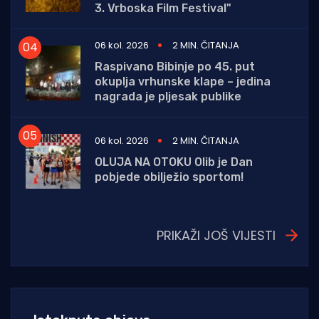
3. Vrboska Film Festival"
06 kol. 2026
2 MIN. ČITANJA
Raspivano Bibinje po 45. put
okuplja vrhunske klape – jedina
nagrada je pljesak publike
06 kol. 2026
2 MIN. ČITANJA
OLUJA NA OTOKU Olib je Dan
pobjede obilježio sportom!
PRIKAŽI JOŠ VIJESTI