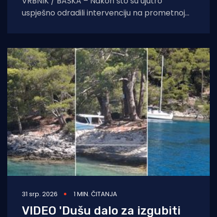
VRBNIK / BAŠKA – Nakon što su ujutro
uspješno odradili intervenciju na prometnoj
nesreći prema krčkoj zračnoj luci, vatrogasci
dežurne smjene nisu
31 srp. 2026
1 MIN. ČITANJA
VIDEO 'Dušu dalo za izgubiti