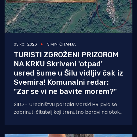
03 kol. 2026
3 MIN. ČITANJA
TURISTI ZGROŽENI PRIZOROM
NA KRKU Skriveni 'otpad'
usred šume u Šilu vidljiv čak iz
Svemira! Komunalni redar:
"Zar se vi ne bavite morem?"
ŠILO - Uredništvu portala Morski HR javio se
zabrinuti čitatelj koji trenutno boravi na otoku
Krku. Njegovo pismo, u kojem upozorava