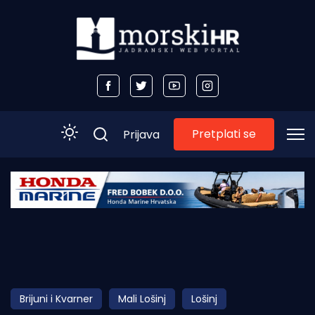
Pretplati se
Prijava
Početna
Morski plus
Morski TV
Obala
Brijuni i Kvarner
Mali Lošinj
Lošinj
Otoci