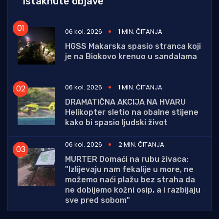
Istaknute objave
06 kol. 2026
1 MIN. ČITANJA
HGSS Makarska spasio stranca koji
je na Biokovo krenuo u sandalama
06 kol. 2026
1 MIN. ČITANJA
DRAMATIČNA AKCIJA NA HVARU
Helikopter sletio na obalne stijene
kako bi spasio ljudski život
06 kol. 2026
2 MIN. ČITANJA
MURTER Domaći na rubu živaca:
"Izlijevaju nam fekalije u more, ne
možemo naći plažu bez straha da
ne dobijemo kožni osip, a i razbijaju
sve pred sobom"