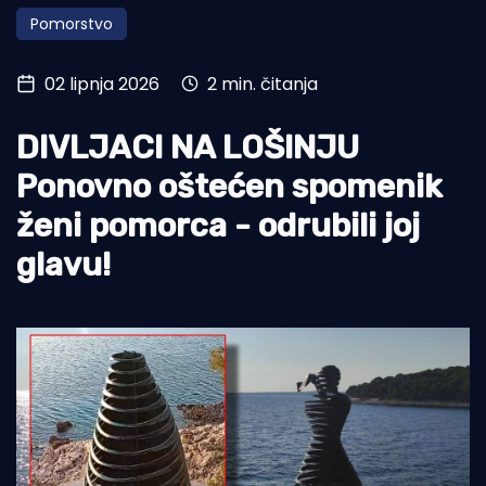
Pomorstvo
Turizam i nautika
Pomorstvo
02 lipnja 2026
2 min. čitanja
Ribolov
DIVLJACI NA LOŠINJU
Ekologija
Ponovno oštećen spomenik
Tradicija i kultura
ženi pomorca - odrubili joj
glavu!