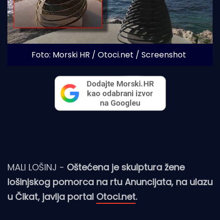
Foto: Morski HR / Otoci.net / Screenshot
MALI LOŠINJ -
Oštećena je skulptura žene
lošinjskog pomorca na rtu Anuncijata, na ulazu
u Čikat, javlja portal
Otoci.net
.