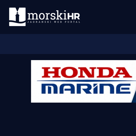
Početna
Morski plus
Morski TV
Obala
Otoci
Turizam i nautika