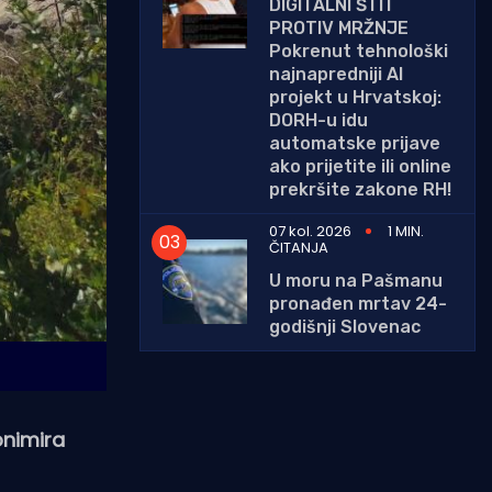
DIGITALNI ŠTIT
PROTIV MRŽNJE
Pokrenut tehnološki
najnapredniji AI
projekt u Hrvatskoj:
DORH-u idu
automatske prijave
ako prijetite ili online
prekršite zakone RH!
07 kol. 2026
1 MIN.
ČITANJA
U moru na Pašmanu
pronađen mrtav 24-
godišnji Slovenac
onimira