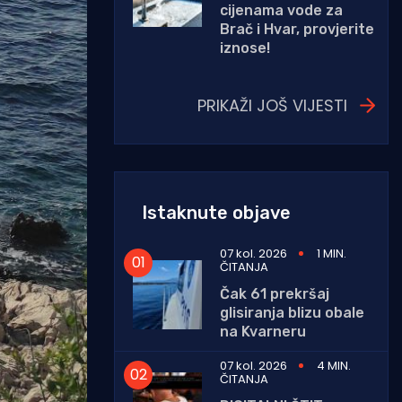
cijenama vode za
Brač i Hvar, provjerite
iznose!
PRIKAŽI JOŠ VIJESTI
Istaknute objave
07 kol. 2026
1 MIN.
ČITANJA
Čak 61 prekršaj
glisiranja blizu obale
na Kvarneru
07 kol. 2026
4 MIN.
ČITANJA