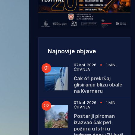
Najnovije objave
07 kol. 2026
1 MIN.
ČITANJA
Čak 61 prekršaj
glisiranja blizu obale
na Kvarneru
07 kol. 2026
1 MIN.
ČITANJA
Postariji piroman
izazvao čak pet
požara u Istri u