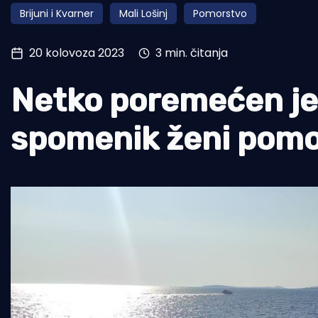
Brijuni i Kvarner
Mali Lošinj
Pomorstvo
Pomorstvo
Ribolov
20 kolovoza 2023
3 min. čitanja
Ekologija
Netko poremećen je
Tradicija i kultura
spomenik ženi pomo