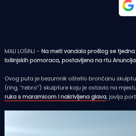
MALI LOŠINJ -
Na meti vandala prošlog se tjedn
lošinjskih pomoraca, postavljena na rtu Anuncija
Ovog puta je bezumnik oštetio brončanu skulptur
(ring, “rebro”) skulpture koju je ostavio na mje
ruka s maramicom i nakrivljena glava
, javlja por