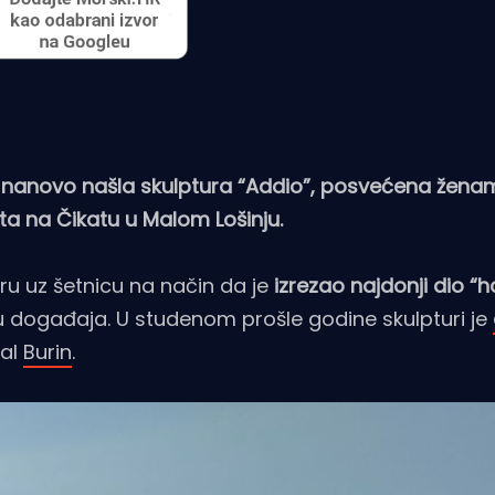
a nanovo našla skulptura “Addio”, posvećena žena
ta na Čikatu u Malom Lošinju.
u uz šetnicu na način da je
izrezao najdonji dio “ha
stu događaja. U studenom prošle godine skulpturi je
tal
Burin
.