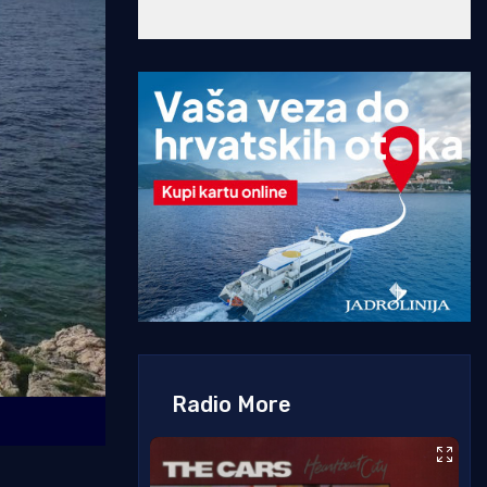
Radio More