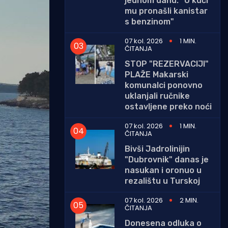
jednom danu: "U kući
mu pronašli kanistar
s benzinom"
07 kol. 2026
1 MIN.
ČITANJA
STOP "REZERVACIJI"
PLAŽE Makarski
komunalci ponovno
uklanjali ručnike
ostavljene preko noći
07 kol. 2026
1 MIN.
ČITANJA
Bivši Jadrolinijin
"Dubrovnik" danas je
nasukan i oronuo u
rezalištu u Turskoj
07 kol. 2026
2 MIN.
ČITANJA
Donesena odluka o