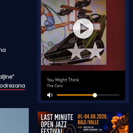
ma
ljine”
odrezana