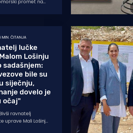
pomorski promet na
ičke sezone opet staje,
adonačelnica
4 MIN. ČITANJA
natelj lučke
 Malom Lošinju
o sadašnjem:
 vezove bile su
 siječnju,
nanje dovelo je
 očaj"
ivši ravnatelj
ke uprave Mali Lošinj
dlučio je demantirati