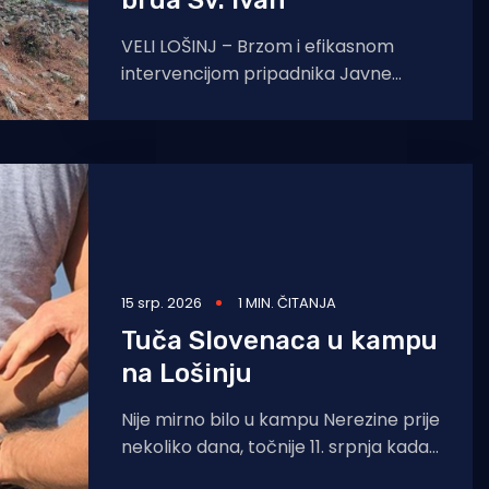
brda Sv. Ivan
VELI LOŠINJ – Brzom i efikasnom
intervencijom pripadnika Javne
vatrogasne postrojbe (JVP) Lošinj,
uspješno je ugašen šumski požar koji
je danas
15 srp. 2026
1 MIN. ČITANJA
Tuča Slovenaca u kampu
na Lošinju
Nije mirno bilo u kampu Nerezine prije
nekoliko dana, točnije 11. srpnja kada
je došlo do verbalnog i fizičkog