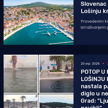
Slovenac
Lošinju k
Provedenim kr
istraživanjem p
Policijske posta
ispostavom Cr
slovenskim dr
je osnovana
20 srp. 2026
POTOP U
LOŠINJU R
nastala p
diglo u n
Grad: "Lj