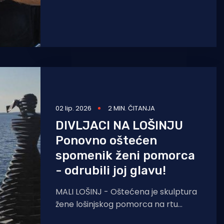
obračuna
02 lip. 2026
2 MIN. ČITANJA
DIVLJACI NA LOŠINJU
Ponovno oštećen
spomenik ženi pomorca
- odrubili joj glavu!
MALI LOŠINJ - Oštećena je skulptura
žene lošinjskog pomorca na rtu
Anuncijata, na ulazu u Čikat, javlja