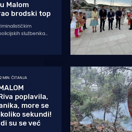
 u Malom
rao brodski top
iminalističkim
olicijskih službenika
je Mali Lošinj s
es nad 24-godišnjim
žavljaninom, utvrđena
2 MIN. ČITANJA
 MALOM
iva poplavila,
anika, more se
ekoliko sekundi!
udi su se već