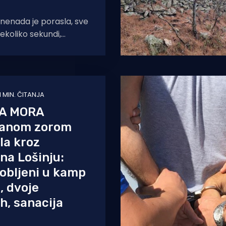
nenada je porasla, sve
nekoliko sekundi,
 terase kafića i
ro je bilo
1 MIN. ČITANJA
A MORA
 ranom zorom
la kroz
na Lošinju:
robljeni u kamp
, dvoje
ih, sanacija