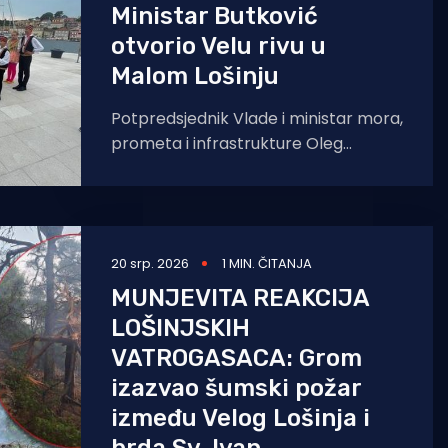
Ministar Butković
otvorio Velu rivu u
Malom Lošinju
Potpredsjednik Vlade i ministar mora,
prometa i infrastrukture Oleg
Butković boravio je u ponedjeljak, 20.
srpnja 2026. godine, u radnom
20 srp. 2026
1 MIN. ČITANJA
MUNJEVITA REAKCIJA
LOŠINJSKIH
VATROGASACA: Grom
izazvao šumski požar
između Velog Lošinja i