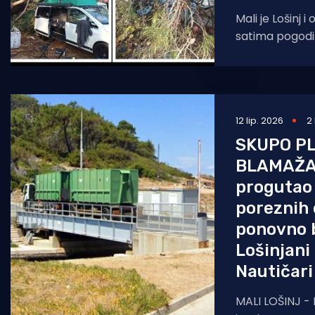
Mali je Lošinj i
satima pogodila
dvije ozlijeđe
šteta u dva
12 lip. 2026
2
SKUPO P
BLAMAŽA 
progutao 
poreznih
ponovno b
Lošinjani
Nautičari 
MALI LOŠINJ -