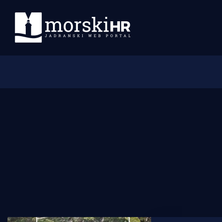
Početna
Morski plus
Morski TV
Obala
Otoci
Turizam i nautika