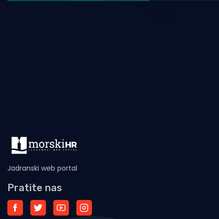
svog sadašnje
Frankovića koj
Jadranski web portal
Pratite nas