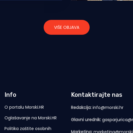
g kolegu Marija
i
VIŠE OBJAVA
Info
Kontaktirajte nas
O portalu Morski.HR
Redakcija:
info@morski.hr
Oglašavanje na Morski.HR
Glavni urednik:
gasparjurica@m
Politika zaštite osobnih
Marketing:
marketing@morski