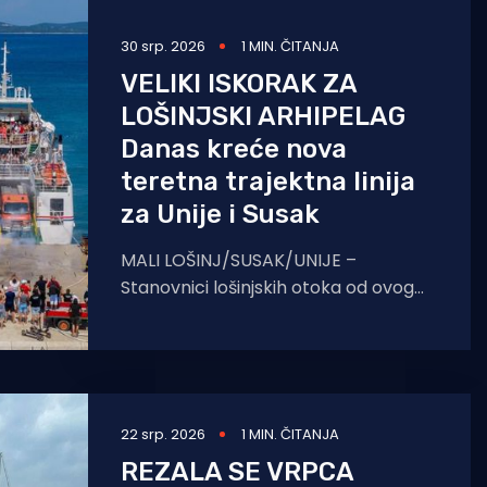
30 srp. 2026
1 MIN. ČITANJA
VELIKI ISKORAK ZA
LOŠINJSKI ARHIPELAG
Danas kreće nova
teretna trajektna linija
za Unije i Susak
MALI LOŠINJ/SUSAK/UNIJE –
Stanovnici lošinjskih otoka od ovog
četvrtka, 30. srpnja, konačno
dobivaju dugo priželjkivanu teretnu
povezanost. Na inicijativu
22 srp. 2026
1 MIN. ČITANJA
REZALA SE VRPCA