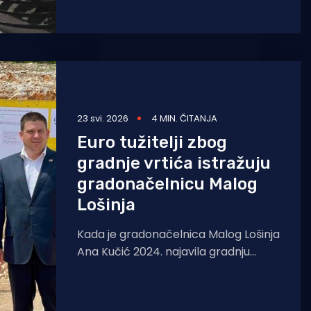
portal Otoci.net. Podsjetimo,
23 svi. 2026
4 MIN. ČITANJA
Euro tužitelji zbog
gradnje vrtića istražuju
gradonačelnicu Malog
Lošinja
Kada je gradonačelnica Malog Lošinja
Ana Kučić 2024. najavila gradnju
novog modularnog dječjeg vrtića
"Mrav", vjerojatno nije mislila