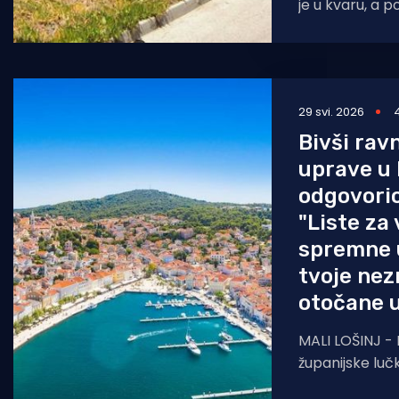
je u kvaru, a 
početku turist
objavila je gr
29 svi. 2026
Bivši rav
uprave u
odgovori
"Liste za
spremne u
tvoje nez
otočane u
MALI LOŠINJ - B
županijske luč
fILIP bALIJA, o