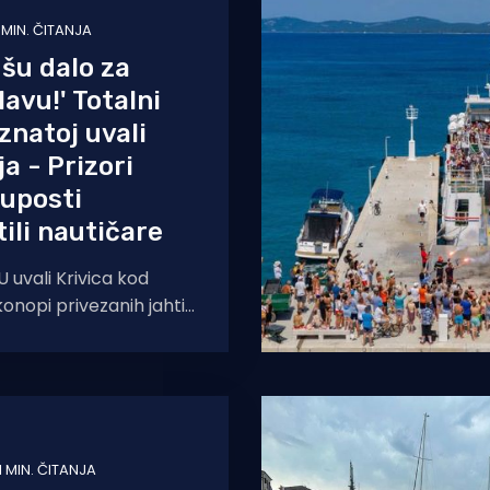
1 MIN. ČITANJA
šu dalo za
lavu!' Totalni
znatoj uvali
a - Prizori
uposti
ili nautičare
U uvali Krivica kod
onopi privezanih jahti i
ali su prava zamka za
om
1 MIN. ČITANJA