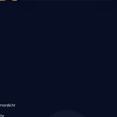
orski.hr
.hr