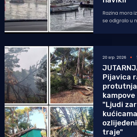
navikli"
Razina mora iz
se odigralo u 
poplavljene su
restorana, mok
20 srp. 2026
JUTARNJ
Pijavica
protutnja
kampove 
"Ljudi za
kućicama
ozlijeđen
traje"