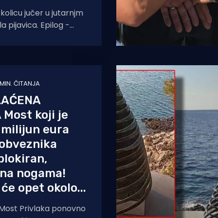
 okolicu jučer u jutarnjm
 pijavica. Epilog -
ne osobe i materijalna
 MIN. ČITANJA
LAĆENA
Most koji je
milijun eura
 obveznika
lokiran,
 na nogama!
će opet okolo...
 Most Privlaka ponovno