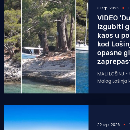
31 srp. 2026
Pomorstvo
VIDEO 'Du
Ribolov
izgubiti g
Ekologija
kaos u po
kod Lošinj
Tradicija i kultura
opasne gl
zaprepast
MALI LOŠINJ - 
Malog Lošinja k
jedrilica post
šetače obaln
22 srp. 2026